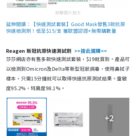
點擊圖片放大
延伸閱讀：【快速測試套裝】Good Mask發售3款抗原
快速檢測劑！低至$15/支 獲歐盟認證+無限購數量
Reagen 新冠抗原快速測試劑
>>按此選購<<
莎莎網店亦有售多款快速測試套裝，$19就買到。產品可
以檢測到Omicron及Delta等新型冠狀病毒，使用鼻拭子
樣本，只需15分鐘就可以取得快速抗原測試結果。靈敏
度95.2%，特異度98.1%。
+2