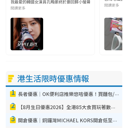
我最愛的韓國女演員孔曉振終於要回歸小螢幕啦!這次的劇本改編自同名
閱讀更多
閱讀更多
港生活限時優惠情報
1
長者優惠｜OK便利店推樂悠咭優惠！買麵包/牛奶/保健品拍卡即減
2
【8月生日優惠2026】全港85大食買玩著數攻略 自助餐/火鍋放題同行免費＋誠品/DONKI送現金券
3
開倉優惠｜銅鑼灣MICHAEL KORS開倉低至17折！直擊$500起買手袋/銀包/鞋款 必買經典Jet Set系列