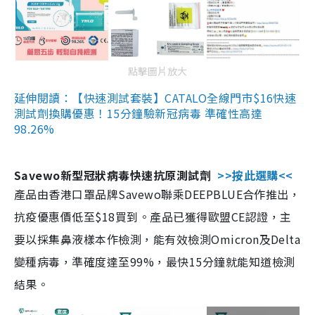
點擊圖片放大
延伸閱讀：【快速測試套裝】CATALO全線門市$16快速
測試劑換購優惠！15分鐘驗新冠病毒 準確性高達
98.26%
Savewo新型冠狀病毒快速抗原測試劑
>>按此選購<<
產品由香港口罩品牌Savewo聯乘DEEPBLUE合作推出，
抗疫優惠價低至$18買到。產品已獲得歐盟CE認證，主
要以採集鼻液樣本作檢測，能有效檢測Omicron及Delta
變種病毒，準確度達至99%，最快15分鐘就能知道檢測
結果。