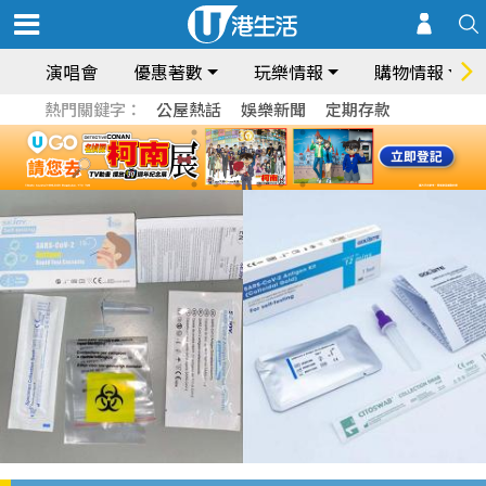
演唱會
優惠著數
玩樂情報
購物情報
熱門關鍵字：
公屋熱話
娛樂新聞
定期存款