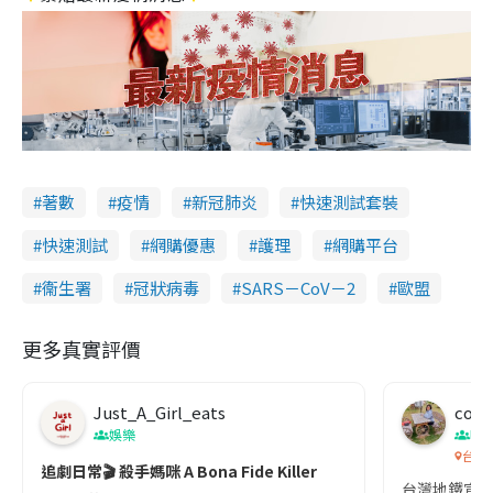
著數
疫情
新冠肺炎
快速測試套裝
快速測試
網購優惠
護理
網購平台
衞生署
冠狀病毒
SARS－CoV－2
歐盟
更多真實評價
Just_A_Girl_eats
co c
娛樂
吹
台灣
追劇日常🎬 殺手媽咪 A Bona Fide Killer
台灣地鐵宣