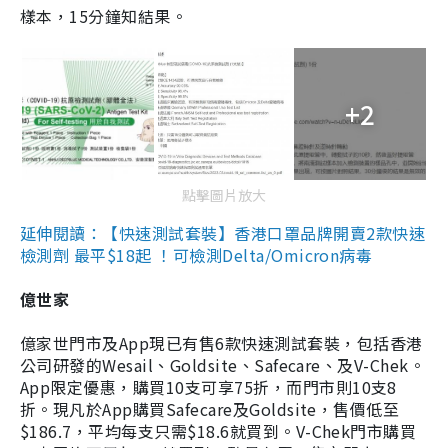
樣本，15分鐘知結果。
+2
點擊圖片放大
延伸閱讀：【快速測試套裝】香港口罩品牌開賣2款快速
檢測劑 最平$18起 ！可檢測Delta/Omicron病毒
億世家
億家世門市及App現已有售6款快速測試套裝，包括香港
公司研發的Wesail、Goldsite、Safecare、及V-Chek。
App限定優惠，購買10支可享75折，而門市則10支8
折。現凡於App購買Safecare及Goldsite，售價低至
$186.7，平均每支只需$18.6就買到。V-Chek門市購買