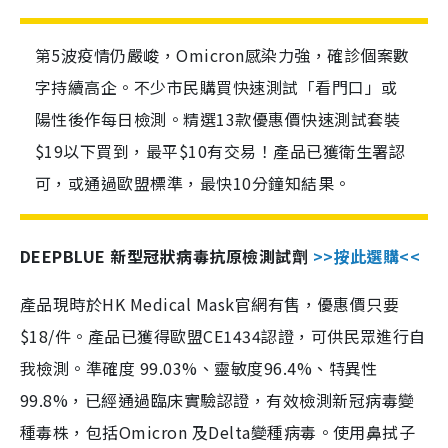
第5波疫情仍嚴峻，Omicron感染力強，確診個案數
字持續高企。不少市民購買快速測試「看門口」或
陽性後作每日檢測。精選13款優惠價快速測試套裝
$19以下買到，最平$10有交易！產品已獲衛生署認
可，或通過歐盟標準，最快10分鐘知結果。
DEEPBLUE 新型冠狀病毒抗原檢測試劑
>>按此選購<<
產品現時於HK Medical Mask官網有售，優惠價只要
$18/件。產品已獲得歐盟CE1434認證，可供民眾進行自
我檢測。準確度 99.03%、靈敏度96.4%、特異性
99.8%，已經通過臨床實驗認證，有效檢測新冠病毒變
種毒株，包括Omicron 及Delta變種病毒。使用鼻拭子