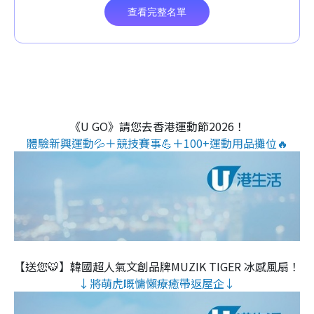
《U GO》請您去香港運動節2026！
體驗新興運動💦＋競技賽事💪＋100+運動用品攤位🔥
【送您🐯】韓國超人氣文創品牌MUZIK TIGER 冰感風扇！
↓將萌虎嘅慵懶療癒帶返屋企↓