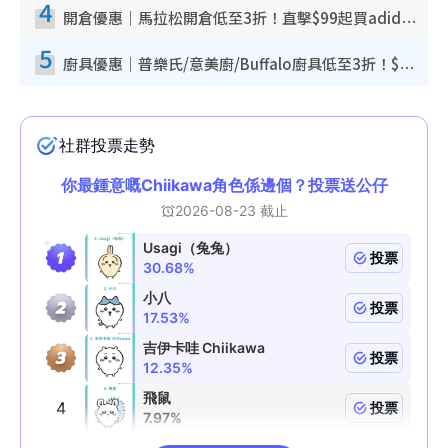
4
開倉優惠｜馬拉松開倉低至3折！直擊$99起買adidas／New Balance／Puma鞋款 STANLEY保溫杯劈價至$119起
5
廚具優惠｜普樂氏/意美廚/Buffalo廚具低至3折！$89起買煎鍋／炒鑊／個人鍋 同場小家電激減至$99起