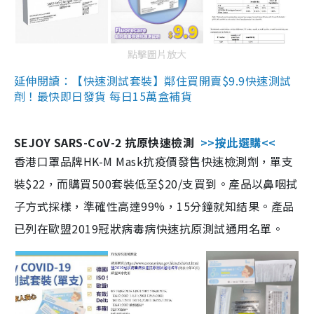
點擊圖片放大
延伸閱讀：【快速測試套裝】鄰住買開賣$9.9快速測試
劑！最快即日發貨 每日15萬盒補貨
SEJOY SARS-CoV-2 抗原快速檢測
>>按此選購<<
香港口罩品牌HK-M Mask抗疫價發售快速檢測劑，單支
裝$22，而購買500套裝低至$20/支買到。產品以鼻咽拭
子方式採樣，準確性高達99%，15分鐘就知結果。產品
已列在歐盟2019冠狀病毒病快速抗原測試通用名單。