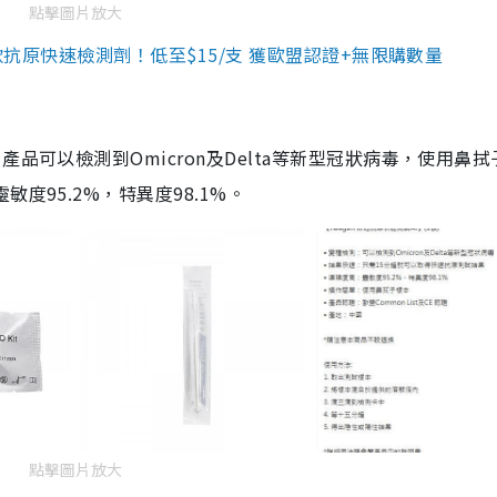
點擊圖片放大
3款抗原快速檢測劑！低至$15/支 獲歐盟認證+無限購數量
品可以檢測到Omicron及Delta等新型冠狀病毒，使用鼻拭
度95.2%，特異度98.1%。
點擊圖片放大