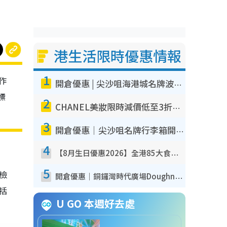
港生活限時優惠情報
1
作
開倉優惠 | 尖沙咀海港城名牌波鞋開倉低至1折！On鞋$899起／Joy&Peace鞋履$98起
標
2
CHANEL美妝限時減價低至3折！人氣粉底/唇膏/精華液低至$275！COCO香水都有平
3
開倉優惠｜尖沙咀名牌行李箱開倉低至4折！一連5日 American Tourister/ace./Hallmark $200起！
4
【8月生日優惠2026】全港85大食買玩著數攻略 自助餐/火鍋放題同行免費＋誠品/DONKI送現金券
5
我檢
開倉優惠｜銅鑼灣時代廣場Doughnut/Campo Marzio開倉低至1折！背囊、書包、手袋劈價$200起
包括
U GO 本週好去處