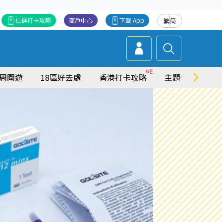
社群打卡攻略
商戶中心
下載 App
繁
简
周圍遊
18區好去處
香港打卡攻略
主題特集