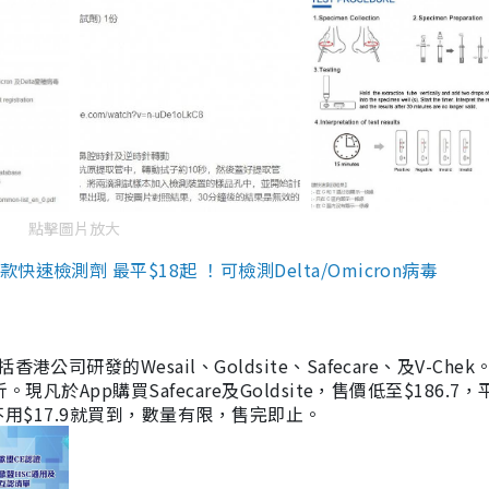
點擊圖片放大
檢測劑 最平$18起 ！可檢測Delta/Omicron病毒
研發的Wesail、Goldsite、Safecare、及V-Chek。
凡於App購買Safecare及Goldsite，售價低至$186.7
均不用$17.9就買到，數量有限，售完即止。