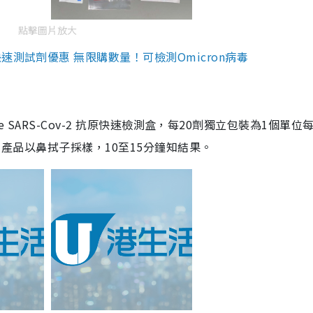
點擊圖片放大
測試劑優惠 無限購數量！可檢測Omicron病毒
are SARS-Cov-2 抗原快速檢測盒，每20劑獨立包裝為1個單位
5。產品以鼻拭子採樣，10至15分鐘知結果。