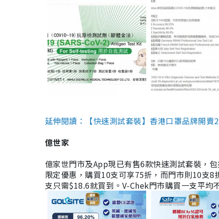
延伸閱讀：【快速測試套裝】香港口罩品牌開賣2款快速
億世家
億家世門市及App現已有售6款快速測試套裝，包括香港公司
限定優惠，購買10支可享75折，而門市則10支8折。現
支只需$18.6就買到。V-Chek門市購買一支平