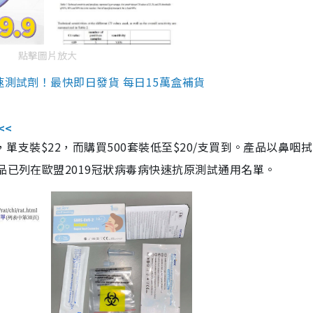
點擊圖片放大
速測試劑！最快即日發貨 每日15萬盒補貨
<<
，單支裝$22，而購買500套裝低至$20/支買到。產品以鼻咽
品已列在歐盟2019冠狀病毒病快速抗原測試通用名單。