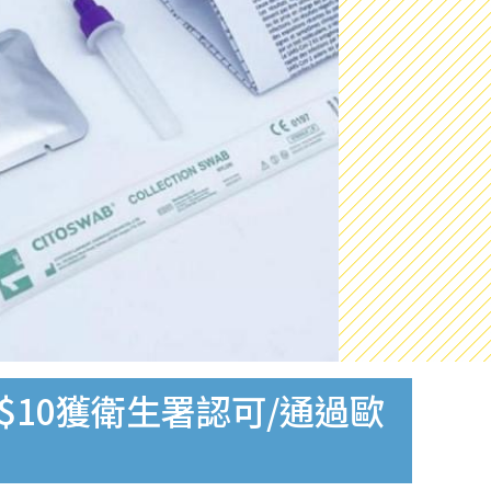
$10獲衛生署認可/通過歐