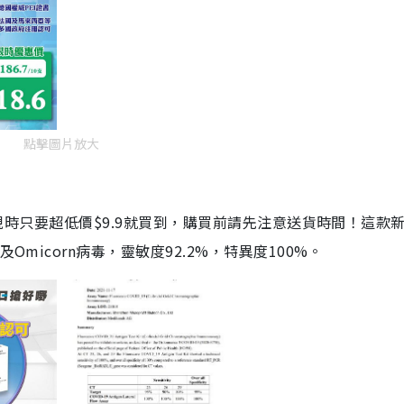
點擊圖片放大
劑，現時只要超低價$9.9就買到，購買前請先注意送貨時間！這款
Omicorn病毒，靈敏度92.2%，特異度100%。