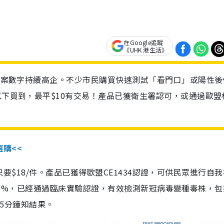
在Google追蹤
《UHK 港生活》
診個案數字持續高企。不少市民購買快速測試「看門口」或陽性後
以下買到，最平$10有交易！產品已獲衛生署認可，或通過歐盟
選購<<
惠價只要$18/件。產品已獲得歐盟CE1434認證，可供民眾進行自
性99.8%，已經通過臨床實驗認證，有效檢測新冠病毒變種毒株，
，15分鐘知結果。