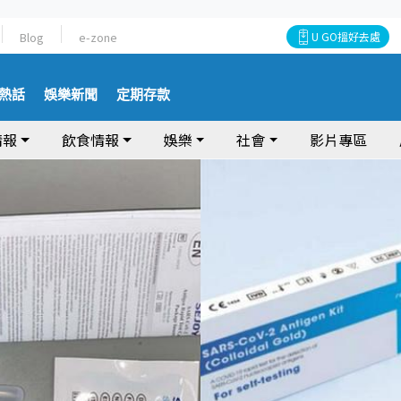
Blog
e-zone
U GO搵好去處
熱話
娛樂新聞
定期存款
情報
飲食情報
娛樂
社會
影片專區