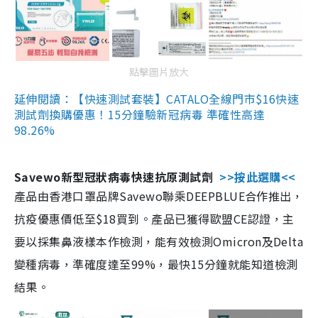
點擊圖片放大
延伸閱讀：【快速測試套裝】CATALO全線門市$16快速
測試劑換購優惠！15分鐘驗新冠病毒 準確性高達
98.26%
Savewo新型冠狀病毒快速抗原測試劑
>>按此選購<<
產品由香港口罩品牌Savewo聯乘DEEPBLUE合作推出，
抗疫優惠價低至$18買到。產品已獲得歐盟CE認證，主
要以採集鼻液樣本作檢測，能有效檢測Omicron及Delta
變種病毒，準確度達至99%，最快15分鐘就能知道檢測
結果。