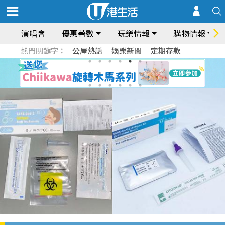
演唱會
優惠著數
玩樂情報
購物情報
熱門關鍵字：
公屋熱話
娛樂新聞
定期存款