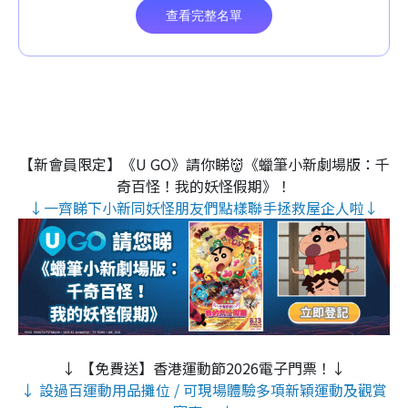
【新會員限定】《U GO》請你睇👹《蠟筆小新劇場版：千
奇百怪！我的妖怪假期》！
↓一齊睇下小新同妖怪朋友們點樣聯手拯救屋企人啦↓
↓ 【免費送】香港運動節2026電子門票！↓
↓ 設過百運動用品攤位 / 可現場體驗多項新穎運動及觀賞