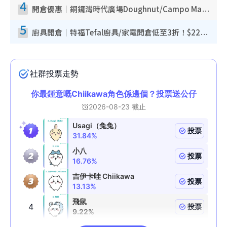
4
開倉優惠｜銅鑼灣時代廣場Doughnut/Campo Marzio開倉低至1折！背囊、書包、手袋劈價$200起
5
廚具開倉｜特福Tefal廚具/家電開倉低至3折！$220起買平底鍋/炒鑊/湯煲！電飯煲/吸塵機/燙斗$418起