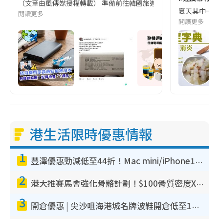
（文章由風傳媒授權轉載） 準備前往韓國旅遊的民眾，近期要特別留
夏天其中一種時
閱讀更多
閱讀更多
港生活限時優惠情報
1
豐澤優惠勁減低至44折！Mac mini/iPhone17Pro大減價！廚房家電$220起
2
港大推賽馬會強化骨骼計劃！$100骨質密度X光檢查 完成免費運動訓練送超市禮券！附參加資格
3
開倉優惠 | 尖沙咀海港城名牌波鞋開倉低至1折！On鞋$899起／Joy&Peace鞋履$98起