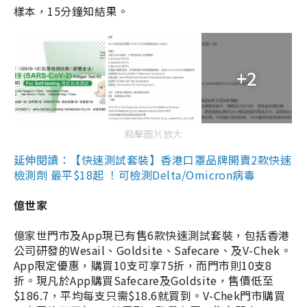
樣本，15分鐘知結果。
+2
點擊圖片放大
延伸閱讀：【快速測試套裝】香港口罩品牌開賣2款快速
檢測劑 最平$18起 ！可檢測Delta/Omicron病毒
億世家
億家世門市及App現已有售6款快速測試套裝，包括香港
公司研發的Wesail、Goldsite、Safecare、及V-Chek。
App限定優惠，購買10支可享75折，而門市則10支8
折。現凡於App購買Safecare及Goldsite，售價低至
$186.7，平均每支只需$18.6就買到。V-Chek門市購買