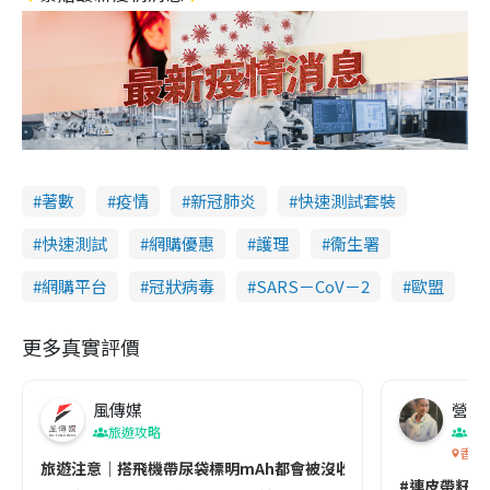
著數
疫情
新冠肺炎
快速測試套裝
快速測試
網購優惠
護理
衞生署
網購平台
冠狀病毒
SARS－CoV－2
歐盟
更多真實評價
風傳媒
營養教
旅遊攻略
生
香港
旅遊注意｜搭飛機帶尿袋標明mAh都會被沒收😱出發前切記檢查「1
#連皮帶籽都