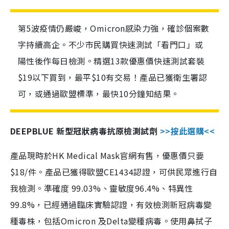
第5波疫情仍嚴峻，Omicron感染力強，確診個案數
字持續高企。不少市民購買快速測試「看門口」或
陽性後作每日檢測。精選13款優惠價快速測試套裝
$19以下買到，最平$10有交易！產品已獲衛生署認
可，或通過歐盟標準，最快10分鐘知結果。
DEEPBLUE 新型冠狀病毒抗原檢測試劑
>>按此選購<<
產品現時於HK Medical Mask官網有售，優惠價只要
$18/件。產品已獲得歐盟CE1434認證，可供民眾進行自
我檢測。準確度 99.03%、靈敏度96.4%、特異性
99.8%，已經通過臨床實驗認證，有效檢測新冠病毒變
種毒株，包括Omicron 及Delta變種病毒。使用鼻拭子