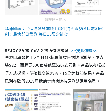
點擊圖片放大
延伸閱讀：【快速測試套裝】鄰住買開賣$9.9快速測試
劑！最快即日發貨 每日15萬盒補貨
SEJOY SARS-CoV-2 抗原快速檢測
>>按此選購<<
香港口罩品牌HK-M Mask抗疫價發售快速檢測劑，單支
裝$22，而購買500套裝低至$20/支買到。產品以鼻咽拭
子方式採樣，準確性高達99%，15分鐘就知結果。產品
已列在歐盟2019冠狀病毒病快速抗原測試通用名單。