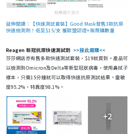
點擊圖片放大
延伸閱讀：【快速測試套裝】Good Mask發售3款抗原
快速檢測劑！低至$15/支 獲歐盟認證+無限購數量
Reagen 新冠抗原快速測試劑
>>按此選購<<
莎莎網店亦有售多款快速測試套裝，$19就買到。產品可
以檢測到Omicron及Delta等新型冠狀病毒，使用鼻拭子
樣本，只需15分鐘就可以取得快速抗原測試結果。靈敏
度95.2%，特異度98.1%。
+2