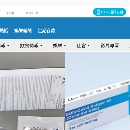
Blog
e-zone
U GO搵好去處
熱話
娛樂新聞
定期存款
情報
飲食情報
娛樂
社會
影片專區