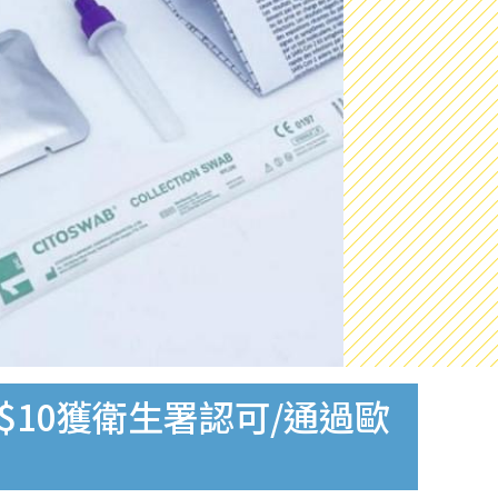
$10獲衛生署認可/通過歐