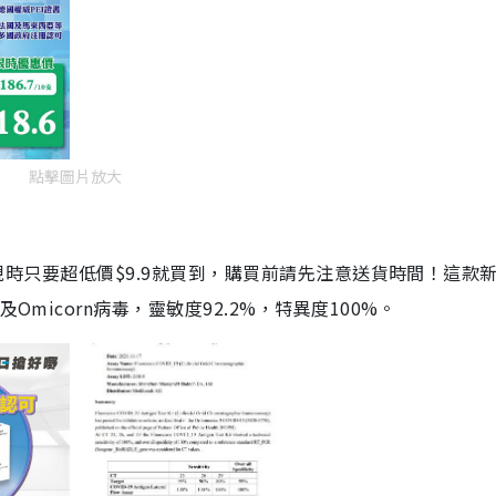
點擊圖片放大
劑，現時只要超低價$9.9就買到，購買前請先注意送貨時間！這款
Omicorn病毒，靈敏度92.2%，特異度100%。