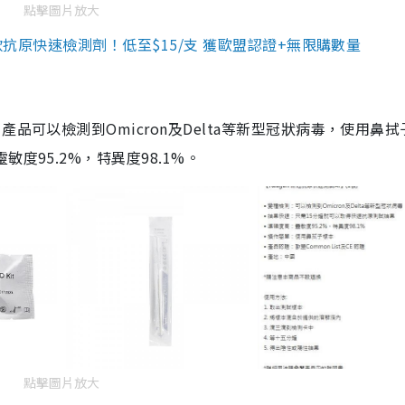
點擊圖片放大
3款抗原快速檢測劑！低至$15/支 獲歐盟認證+無限購數量
品可以檢測到Omicron及Delta等新型冠狀病毒，使用鼻拭
度95.2%，特異度98.1%。
點擊圖片放大