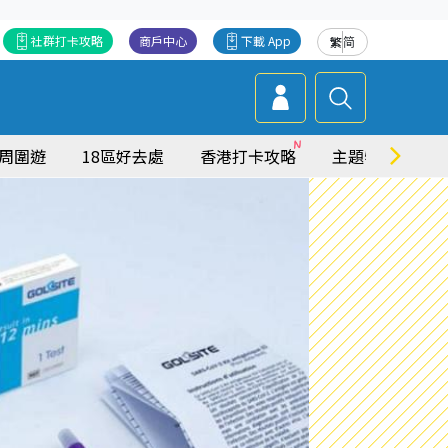
社群打卡攻略
商戶中心
下載 App
繁
简
周圍遊
18區好去處
香港打卡攻略
主題特集