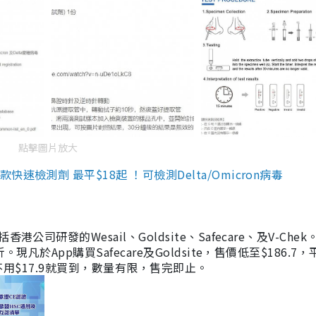
點擊圖片放大
檢測劑 最平$18起 ！可檢測Delta/Omicron病毒
研發的Wesail、Goldsite、Safecare、及V-Chek。
凡於App購買Safecare及Goldsite，售價低至$186.7
均不用$17.9就買到，數量有限，售完即止。