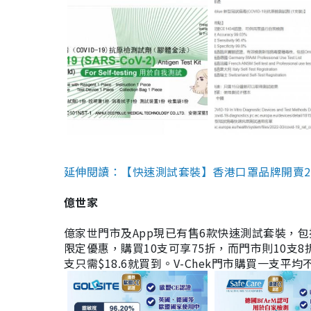
延伸閱讀：【快速測試套裝】香港口罩品牌開賣2款快速
億世家
億家世門市及App現已有售6款快速測試套裝，包括香港公司
限定優惠，購買10支可享75折，而門市則10支8折。現
支只需$18.6就買到。V-Chek門市購買一支平