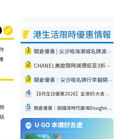
港生活限時優惠情報
1
作
開倉優惠 | 尖沙咀海港城名牌波鞋開倉低至1折！On鞋$899起／Joy&Peace鞋履$98起
標
2
CHANEL美妝限時減價低至3折！人氣粉底/唇膏/精華液低至$275！COCO香水都有平
3
開倉優惠｜尖沙咀名牌行李箱開倉低至4折！一連5日 American Tourister/ace./Hallmark $200起！
4
【8月生日優惠2026】全港85大食買玩著數攻略 自助餐/火鍋放題同行免費＋誠品/DONKI送現金券
5
我檢
開倉優惠｜銅鑼灣時代廣場Doughnut/Campo Marzio開倉低至1折！背囊、書包、手袋劈價$200起
包括
U GO 本週好去處