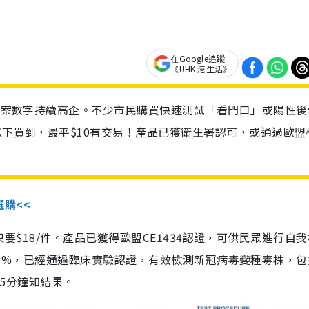
在Google追蹤
《UHK 港生活》
診個案數字持續高企。不少市民購買快速測試「看門口」或陽性後
以下買到，最平$10有交易！產品已獲衛生署認可，或通過歐盟
選購<<
惠價只要$18/件。產品已獲得歐盟CE1434認證，可供民眾進行自
性99.8%，已經通過臨床實驗認證，有效檢測新冠病毒變種毒株，
，15分鐘知結果。