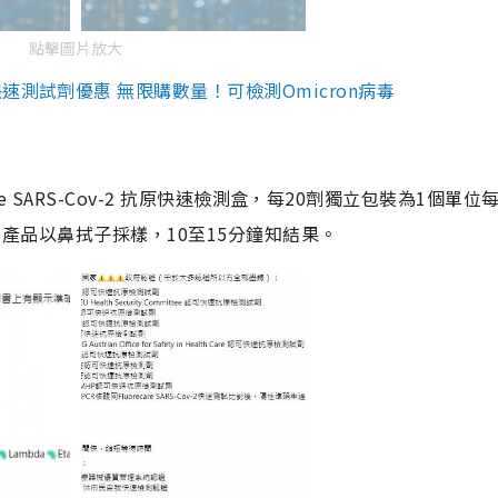
點擊圖片放大
測試劑優惠 無限購數量！可檢測Omicron病毒
are SARS-Cov-2 抗原快速檢測盒，每20劑獨立包裝為1個單位
5。產品以鼻拭子採樣，10至15分鐘知結果。