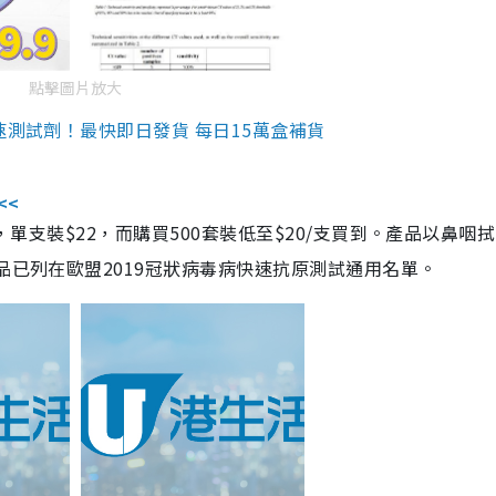
點擊圖片放大
速測試劑！最快即日發貨 每日15萬盒補貨
<<
，單支裝$22，而購買500套裝低至$20/支買到。產品以鼻咽
品已列在歐盟2019冠狀病毒病快速抗原測試通用名單。