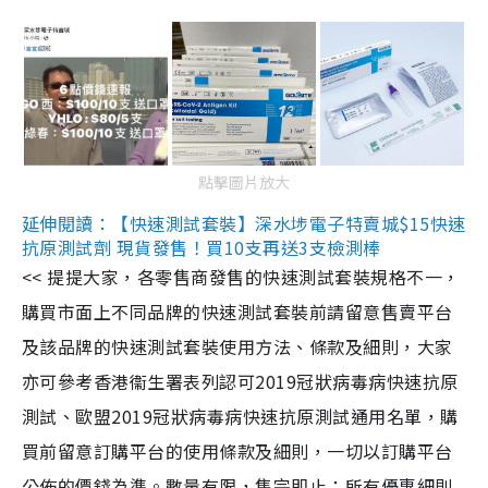
點擊圖片放大
延伸閱讀：【快速測試套裝】深水埗電子特賣城$15快速
抗原測試劑 現貨發售！買10支再送3支檢測棒
<< 提提大家，各零售商發售的快速測試套裝規格不一，
購買市面上不同品牌的快速測試套裝前請留意售賣平台
及該品牌的快速測試套裝使用方法、條款及細則，大家
亦可參考香港衞生署表列認可2019冠狀病毒病快速抗原
測試、歐盟2019冠狀病毒病快速抗原測試通用名單，購
買前留意訂購平台的使用條款及細則，一切以訂購平台
公佈的價錢為準。數量有限，售完即止；所有優惠細則