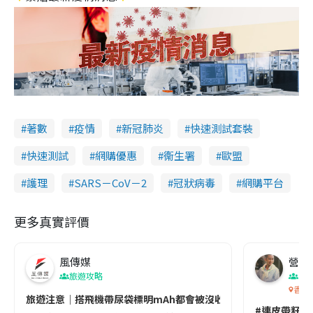
著數
疫情
新冠肺炎
快速測試套裝
快速測試
網購優惠
衞生署
歐盟
護理
SARS－CoV－2
冠狀病毒
網購平台
更多真實評價
風傳媒
營養教
旅遊攻略
生
香港
旅遊注意｜搭飛機帶尿袋標明mAh都會被沒收😱出發前切記檢查「1
#連皮帶籽都