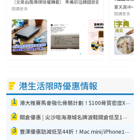
（文章由風傳媒授權轉載） 準備前往韓國旅遊的民眾，近期要特別留
夏天其中一種時
閱讀更多
閱讀更多
港生活限時優惠情報
1
港大推賽馬會強化骨骼計劃！$100骨質密度X光檢查 完成免費運動訓練送超市禮券！附參加資格
2
開倉優惠 | 尖沙咀海港城名牌波鞋開倉低至1折！On鞋$899起／Joy&Peace鞋履$98起
3
豐澤優惠勁減低至44折！Mac mini/iPhone17Pro大減價！廚房家電$220起