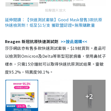
點擊圖片放大
延伸閱讀：【快速測試套裝】Good Mask發售3款抗原
快速檢測劑！低至$15/支 獲歐盟認證+無限購數量
Reagen 新冠抗原快速測試劑
>>按此選購<<
莎莎網店亦有售多款快速測試套裝，$19就買到。產品可
以檢測到Omicron及Delta等新型冠狀病毒，使用鼻拭子
樣本，只需15分鐘就可以取得快速抗原測試結果。靈敏
度95.2%，特異度98.1%。
+2