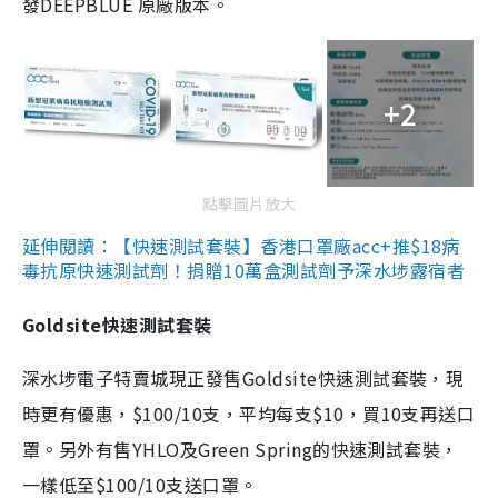
發DEEPBLUE 原廠版本。
+2
點擊圖片放大
延伸閱讀：【快速測試套裝】香港口罩廠acc+推$18病
毒抗原快速測試劑！捐贈10萬盒測試劑予深水埗露宿者
Goldsite快速測試套裝
深水埗電子特賣城現正發售Goldsite快速測試套裝，現
時更有優惠，$100/10支，平均每支$10，買10支再送口
罩。另外有售YHLO及Green Spring的快速測試套裝，
一樣低至$100/10支送口罩。