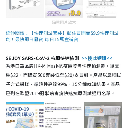
點擊圖片放大
延伸閱讀：【快速測試套裝】鄰住買開賣$9.9快速測試
劑！最快即日發貨 每日15萬盒補貨
SEJOY SARS-CoV-2 抗原快速檢測
>>按此選購<<
香港口罩品牌HK-M Mask抗疫價發售快速檢測劑，單支
裝$22，而購買500套裝低至$20/支買到。產品以鼻咽拭
子方式採樣，準確性高達99%，15分鐘就知結果。產品
已列在歐盟2019冠狀病毒病快速抗原測試通用名單。