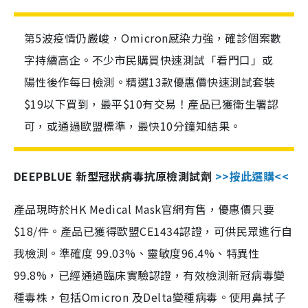
第5波疫情仍嚴峻，Omicron感染力強，確診個案數
字持續高企。不少市民購買快速測試「看門口」或
陽性後作每日檢測。精選13款優惠價快速測試套裝
$19以下買到，最平$10有交易！產品已獲衛生署認
可，或通過歐盟標準，最快10分鐘知結果。
DEEPBLUE 新型冠狀病毒抗原檢測試劑
>>按此選購<<
產品現時於HK Medical Mask官網有售，優惠價只要
$18/件。產品已獲得歐盟CE1434認證，可供民眾進行自
我檢測。準確度 99.03%、靈敏度96.4%、特異性
99.8%，已經通過臨床實驗認證，有效檢測新冠病毒變
種毒株，包括Omicron 及Delta變種病毒。使用鼻拭子