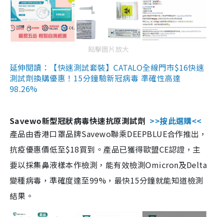
點擊圖片放大
延伸閱讀：【快速測試套裝】CATALO全線門市$16快速
測試劑換購優惠！15分鐘驗新冠病毒 準確性高達
98.26%
Savewo新型冠狀病毒快速抗原測試劑
>>按此選購<<
產品由香港口罩品牌Savewo聯乘DEEPBLUE合作推出，
抗疫優惠價低至$18買到。產品已獲得歐盟CE認證，主
要以採集鼻液樣本作檢測，能有效檢測Omicron及Delta
變種病毒，準確度達至99%，最快15分鐘就能知道檢測
結果。