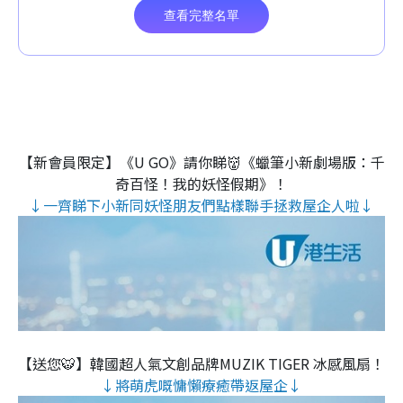
【新會員限定】《U GO》請你睇👹《蠟筆小新劇場版：千
奇百怪！我的妖怪假期》！
↓一齊睇下小新同妖怪朋友們點樣聯手拯救屋企人啦↓
【送您🐯】韓國超人氣文創品牌MUZIK TIGER 冰感風扇！
↓將萌虎嘅慵懶療癒帶返屋企↓