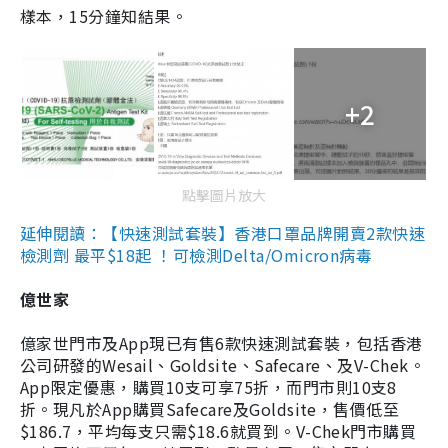
樣本，15分鐘知結果。
+2
點擊圖片放大
延伸閱讀：【快速測試套裝】香港口罩品牌開賣2款快速
檢測劑 最平$18起 ！可檢測Delta/Omicron病毒
億世家
億家世門市及App現已有售6款快速測試套裝，包括香港
公司研發的Wesail、Goldsite、Safecare、及V-Chek。
App限定優惠，購買10支可享75折，而門市則10支8
折。現凡於App購買Safecare及Goldsite，售價低至
$186.7，平均每支只需$18.6就買到。V-Chek門市購買