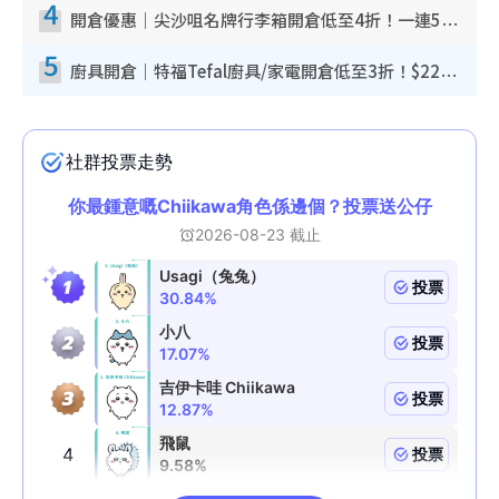
4
開倉優惠｜尖沙咀名牌行李箱開倉低至4折！一連5日 American Tourister/ace./Hallmark $200起！
5
廚具開倉｜特福Tefal廚具/家電開倉低至3折！$220起買平底鍋/炒鑊/湯煲！電飯煲/吸塵機/燙斗$418起