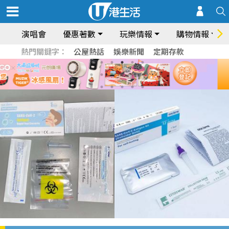
演唱會
優惠著數
玩樂情報
購物情報
熱門關鍵字：
公屋熱話
娛樂新聞
定期存款