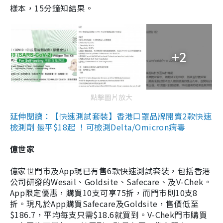
樣本，15分鐘知結果。
+2
點擊圖片放大
延伸閱讀：【快速測試套裝】香港口罩品牌開賣2款快速
檢測劑 最平$18起 ！可檢測Delta/Omicron病毒
億世家
億家世門市及App現已有售6款快速測試套裝，包括香港
公司研發的Wesail、Goldsite、Safecare、及V-Chek。
App限定優惠，購買10支可享75折，而門市則10支8
折。現凡於App購買Safecare及Goldsite，售價低至
$186.7，平均每支只需$18.6就買到。V-Chek門市購買