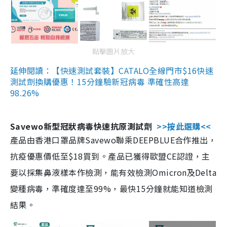
點擊圖片放大
延伸閱讀：【快速測試套裝】CATALO全線門市$16快速
測試劑換購優惠！15分鐘驗新冠病毒 準確性高達
98.26%
Savewo新型冠狀病毒快速抗原測試劑
>>按此選購<<
產品由香港口罩品牌Savewo聯乘DEEPBLUE合作推出，
抗疫優惠價低至$18買到。產品已獲得歐盟CE認證，主
要以採集鼻液樣本作檢測，能有效檢測Omicron及Delta
變種病毒，準確度達至99%，最快15分鐘就能知道檢測
結果。