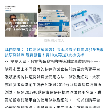
點擊圖片放大
延伸閱讀：【快速測試套裝】深水埗電子特賣城$15快速
抗原測試劑 現貨發售！買10支再送3支檢測棒
<< 提提大家，各零售商發售的快速測試套裝規格不一，
購買市面上不同品牌的快速測試套裝前請留意售賣平台
及該品牌的快速測試套裝使用方法、條款及細則，大家
亦可參考香港衞生署表列認可2019冠狀病毒病快速抗原
測試、歐盟2019冠狀病毒病快速抗原測試通用名單，購
買前留意訂購平台的使用條款及細則，一切以訂購平台
公佈的價錢為準。數量有限，售完即止；所有優惠細則