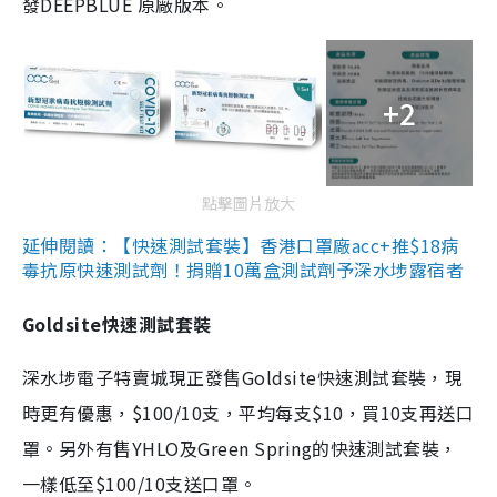
發DEEPBLUE 原廠版本。
+2
點擊圖片放大
延伸閱讀：【快速測試套裝】香港口罩廠acc+推$18病
毒抗原快速測試劑！捐贈10萬盒測試劑予深水埗露宿者
Goldsite快速測試套裝
深水埗電子特賣城現正發售Goldsite快速測試套裝，現
時更有優惠，$100/10支，平均每支$10，買10支再送口
罩。另外有售YHLO及Green Spring的快速測試套裝，
一樣低至$100/10支送口罩。