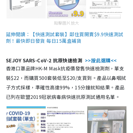
點擊圖片放大
延伸閱讀：【快速測試套裝】鄰住買開賣$9.9快速測試
劑！最快即日發貨 每日15萬盒補貨
SEJOY SARS-CoV-2 抗原快速檢測
>>按此選購<<
香港口罩品牌HK-M Mask抗疫價發售快速檢測劑，單支
裝$22，而購買500套裝低至$20/支買到。產品以鼻咽拭
子方式採樣，準確性高達99%，15分鐘就知結果。產品
已列在歐盟2019冠狀病毒病快速抗原測試通用名單。