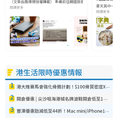
（文章由風傳媒授權轉載） 準備前往韓國旅遊的民眾，近期要特別留
夏天其中一種時
閱讀更多
閱讀更多
港生活限時優惠情報
1
港大推賽馬會強化骨骼計劃！$100骨質密度X光檢查 完成免費運動訓練送超市禮券！附參加資格
2
開倉優惠 | 尖沙咀海港城名牌波鞋開倉低至1折！On鞋$899起／Joy&Peace鞋履$98起
3
豐澤優惠勁減低至44折！Mac mini/iPhone17Pro大減價！廚房家電$220起