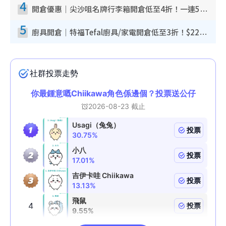
4
開倉優惠｜尖沙咀名牌行李箱開倉低至4折！一連5日 American Tourister/ace./Hallmark $200起！
5
廚具開倉｜特福Tefal廚具/家電開倉低至3折！$220起買平底鍋/炒鑊/湯煲！電飯煲/吸塵機/燙斗$418起