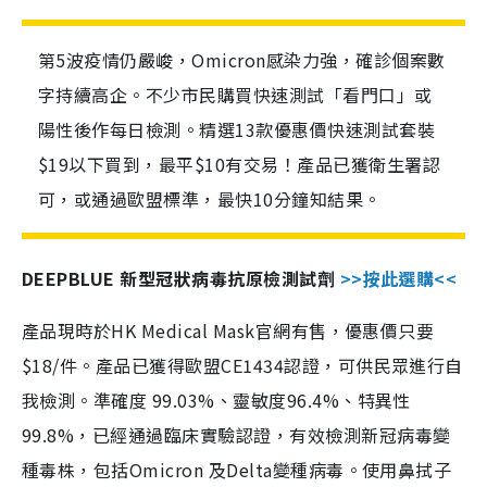
第5波疫情仍嚴峻，Omicron感染力強，確診個案數
字持續高企。不少市民購買快速測試「看門口」或
陽性後作每日檢測。精選13款優惠價快速測試套裝
$19以下買到，最平$10有交易！產品已獲衛生署認
可，或通過歐盟標準，最快10分鐘知結果。
DEEPBLUE 新型冠狀病毒抗原檢測試劑
>>按此選購<<
產品現時於HK Medical Mask官網有售，優惠價只要
$18/件。產品已獲得歐盟CE1434認證，可供民眾進行自
我檢測。準確度 99.03%、靈敏度96.4%、特異性
99.8%，已經通過臨床實驗認證，有效檢測新冠病毒變
種毒株，包括Omicron 及Delta變種病毒。使用鼻拭子