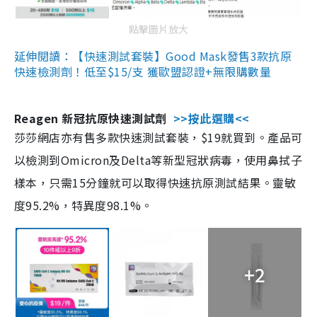
點擊圖片放大
延伸閱讀：【快速測試套裝】Good Mask發售3款抗原
快速檢測劑！低至$15/支 獲歐盟認證+無限購數量
Reagen 新冠抗原快速測試劑
>>按此選購<<
莎莎網店亦有售多款快速測試套裝，$19就買到。產品可
以檢測到Omicron及Delta等新型冠狀病毒，使用鼻拭子
樣本，只需15分鐘就可以取得快速抗原測試結果。靈敏
度95.2%，特異度98.1%。
+2