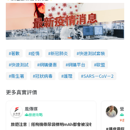
著數
疫情
新冠肺炎
快速測試套裝
快速測試
網購優惠
網購平台
歐盟
衞生署
冠狀病毒
護理
SARS－CoV－2
更多真實評價
風傳媒
營養教
旅遊攻略
生
香港
旅遊注意｜搭飛機帶尿袋標明mAh都會被沒收😱出發前切記檢查「1
#連皮帶籽都