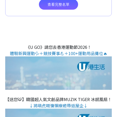
《U GO》請您去香港運動節2026！
體驗新興運動💦＋競技賽事💪＋100+運動用品攤位🔥
【送您🐯】韓國超人氣文創品牌MUZIK TIGER 冰感風扇！
↓將萌虎嘅慵懶療癒帶返屋企↓