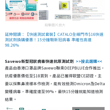
點擊圖片放大
延伸閱讀：【快速測試套裝】CATALO全線門市$16快速
測試劑換購優惠！15分鐘驗新冠病毒 準確性高達
98.26%
Savewo新型冠狀病毒快速抗原測試劑
>>按此選購<<
產品由香港口罩品牌Savewo聯乘DEEPBLUE合作推出，
抗疫優惠價低至$18買到。產品已獲得歐盟CE認證，主
要以採集鼻液樣本作檢測，能有效檢測Omicron及Delta
變種病毒，準確度達至99%，最快15分鐘就能知道檢測
結果。