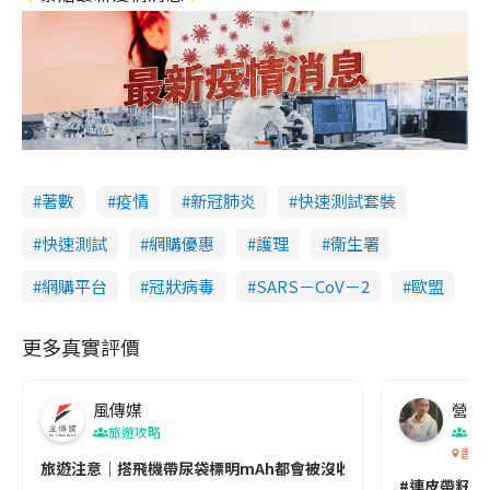
著數
疫情
新冠肺炎
快速測試套裝
快速測試
網購優惠
護理
衞生署
網購平台
冠狀病毒
SARS－CoV－2
歐盟
更多真實評價
風傳媒
營養教
旅遊攻略
生
香港
旅遊注意｜搭飛機帶尿袋標明mAh都會被沒收😱出發前切記檢查「1
#連皮帶籽都