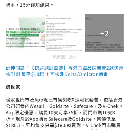
樣本，15分鐘知結果。
+2
點擊圖片放大
延伸閱讀：【快速測試套裝】香港口罩品牌開賣2款快速
檢測劑 最平$18起 ！可檢測Delta/Omicron病毒
億世家
億家世門市及App現已有售6款快速測試套裝，包括香港
公司研發的Wesail、Goldsite、Safecare、及V-Chek。
App限定優惠，購買10支可享75折，而門市則10支8
折。現凡於App購買Safecare及Goldsite，售價低至
$186.7，平均每支只需$18.6就買到。V-Chek門市購買