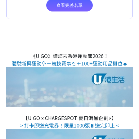
《U GO》請您去香港運動節2026！
體驗新興運動💦＋競技賽事💪＋100+運動用品攤位🔥
【U GO x CHARGESPOT 夏日消暑企劃⚡】
> 打卡即送充電券！限量1000張🔋送完即止 <