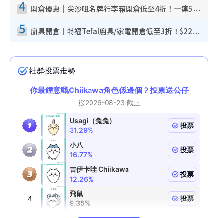
4
開倉優惠｜尖沙咀名牌行李箱開倉低至4折！一連5日 American Tourister/ace./Hallmark $200起！
5
廚具開倉｜特福Tefal廚具/家電開倉低至3折！$220起買平底鍋/炒鑊/湯煲！電飯煲/吸塵機/燙斗$418起