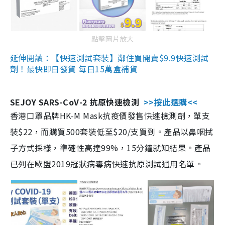
點擊圖片放大
延伸閱讀：【快速測試套裝】鄰住買開賣$9.9快速測試
劑！最快即日發貨 每日15萬盒補貨
SEJOY SARS-CoV-2 抗原快速檢測
>>按此選購<<
香港口罩品牌HK-M Mask抗疫價發售快速檢測劑，單支
裝$22，而購買500套裝低至$20/支買到。產品以鼻咽拭
子方式採樣，準確性高達99%，15分鐘就知結果。產品
已列在歐盟2019冠狀病毒病快速抗原測試通用名單。