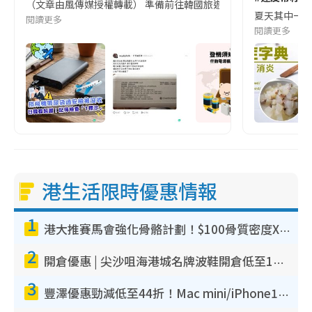
（文章由風傳媒授權轉載） 準備前往韓國旅遊的民眾，近期要特別留
夏天其中一種時
閱讀更多
閱讀更多
港生活限時優惠情報
1
港大推賽馬會強化骨骼計劃！$100骨質密度X光檢查 完成免費運動訓練送超市禮券！附參加資格
2
開倉優惠 | 尖沙咀海港城名牌波鞋開倉低至1折！On鞋$899起／Joy&Peace鞋履$98起
3
豐澤優惠勁減低至44折！Mac mini/iPhone17Pro大減價！廚房家電$220起