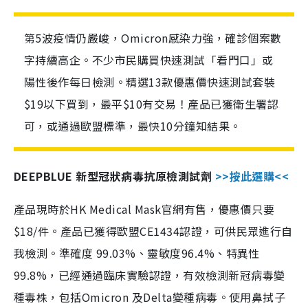
第5波疫情仍嚴峻，Omicron感染力強，確診個案數
字持續高企。不少市民購買快速測試「看門口」或
陽性後作每日檢測。精選13款優惠價快速測試套裝
$19以下買到，最平$10有交易！產品已獲衛生署認
可，或通過歐盟標準，最快10分鐘知結果。
DEEPBLUE 新型冠狀病毒抗原檢測試劑
>>按此選購<<
產品現時於HK Medical Mask官網有售，優惠價只要
$18/件。產品已獲得歐盟CE1434認證，可供民眾進行自
我檢測。準確度 99.03%、靈敏度96.4%、特異性
99.8%，已經通過臨床實驗認證，有效檢測新冠病毒變
種毒株，包括Omicron 及Delta變種病毒。使用鼻拭子