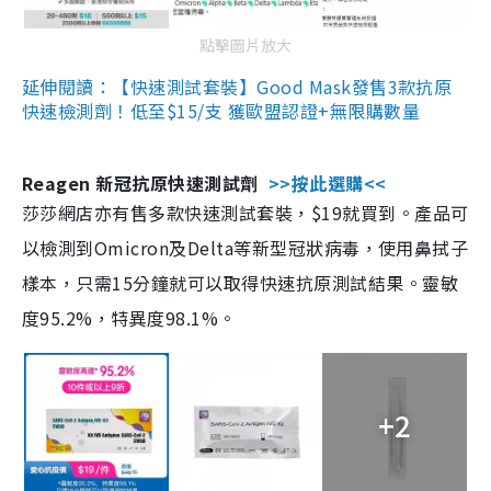
點擊圖片放大
延伸閱讀：【快速測試套裝】Good Mask發售3款抗原
快速檢測劑！低至$15/支 獲歐盟認證+無限購數量
Reagen 新冠抗原快速測試劑
>>按此選購<<
莎莎網店亦有售多款快速測試套裝，$19就買到。產品可
以檢測到Omicron及Delta等新型冠狀病毒，使用鼻拭子
樣本，只需15分鐘就可以取得快速抗原測試結果。靈敏
度95.2%，特異度98.1%。
+2