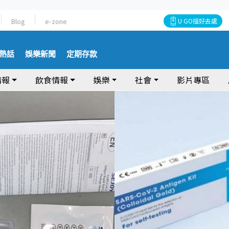
Blog
e-zone
U GO搵好去處
熱話
娛樂新聞
定期存款
情報
飲食情報
娛樂
社會
影片專區