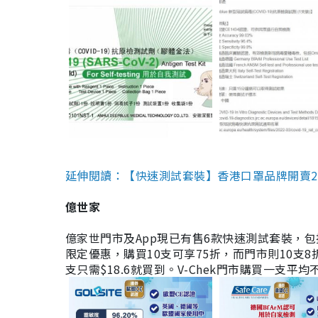
延伸閱讀：【快速測試套裝】香港口罩品牌開賣2款快速
億世家
億家世門市及App現已有售6款快速測試套裝，包括香港公司
限定優惠，購買10支可享75折，而門市則10支8折。現
支只需$18.6就買到。V-Chek門市購買一支平