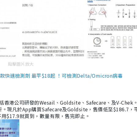
點擊圖片放大
檢測劑 最平$18起 ！可檢測Delta/Omicron病毒
研發的Wesail、Goldsite、Safecare、及V-Chek。
凡於App購買Safecare及Goldsite，售價低至$186.7
均不用$17.9就買到，數量有限，售完即止。