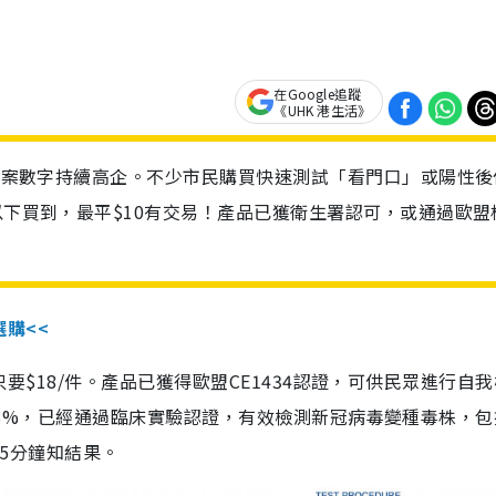
在Google追蹤
《UHK 港生活》
診個案數字持續高企。不少市民購買快速測試「看門口」或陽性後
以下買到，最平$10有交易！產品已獲衛生署認可，或通過歐盟
選購<<
惠價只要$18/件。產品已獲得歐盟CE1434認證，可供民眾進行自
性99.8%，已經通過臨床實驗認證，有效檢測新冠病毒變種毒株，
，15分鐘知結果。