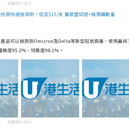
點擊圖片放大
3款抗原快速檢測劑！低至$15/支 獲歐盟認證+無限購數量
品可以檢測到Omicron及Delta等新型冠狀病毒，使用鼻拭
度95.2%，特異度98.1%。
點擊圖片放大