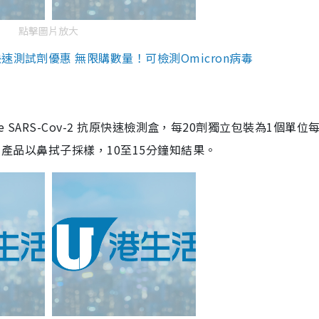
點擊圖片放大
測試劑優惠 無限購數量！可檢測Omicron病毒
are SARS-Cov-2 抗原快速檢測盒，每20劑獨立包裝為1個單位
5。產品以鼻拭子採樣，10至15分鐘知結果。