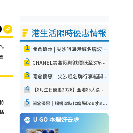
港生活限時優惠情報
1
作
開倉優惠 | 尖沙咀海港城名牌波鞋開倉低至1折！On鞋$899起／Joy&Peace鞋履$98起
標
2
CHANEL美妝限時減價低至3折！人氣粉底/唇膏/精華液低至$275！COCO香水都有平
3
開倉優惠｜尖沙咀名牌行李箱開倉低至4折！一連5日 American Tourister/ace./Hallmark $200起！
4
【8月生日優惠2026】全港85大食買玩著數攻略 自助餐/火鍋放題同行免費＋誠品/DONKI送現金券
5
我檢
開倉優惠｜銅鑼灣時代廣場Doughnut/Campo Marzio開倉低至1折！背囊、書包、手袋劈價$200起
包括
U GO 本週好去處