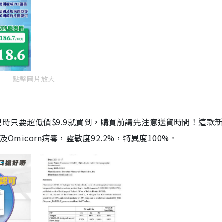
點擊圖片放大
劑，現時只要超低價$9.9就買到，購買前請先注意送貨時間！這款
Omicorn病毒，靈敏度92.2%，特異度100%。