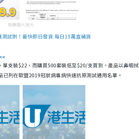
點擊圖片放大
速測試劑！最快即日發貨 每日15萬盒補貨
<<
，單支裝$22，而購買500套裝低至$20/支買到。產品以鼻咽
品已列在歐盟2019冠狀病毒病快速抗原測試通用名單。