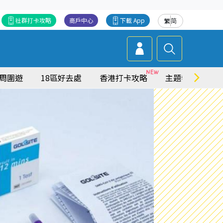
社群打卡攻略
商戶中心
下載 App
繁
简
周圍遊
18區好去處
香港打卡攻略
主題特集