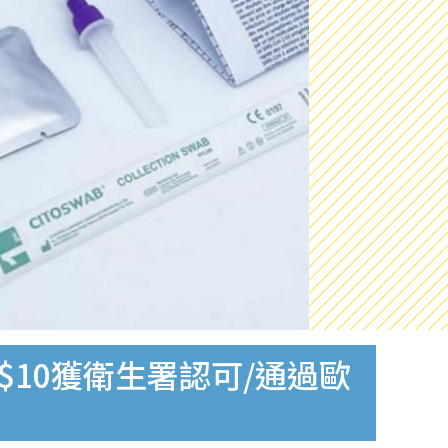
$10獲衛生署認可/通過歐