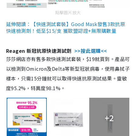
點擊圖片放大
延伸閱讀：【快速測試套裝】Good Mask發售3款抗原
快速檢測劑！低至$15/支 獲歐盟認證+無限購數量
Reagen 新冠抗原快速測試劑
>>按此選購<<
莎莎網店亦有售多款快速測試套裝，$19就買到。產品可
以檢測到Omicron及Delta等新型冠狀病毒，使用鼻拭子
樣本，只需15分鐘就可以取得快速抗原測試結果。靈敏
度95.2%，特異度98.1%。
+2