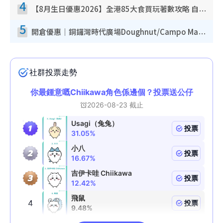
4
【8月生日優惠2026】全港85大食買玩著數攻略 自助餐/火鍋放題同行免費＋誠品/DONKI送現金券
5
開倉優惠｜銅鑼灣時代廣場Doughnut/Campo Marzio開倉低至1折！背囊、書包、手袋劈價$200起