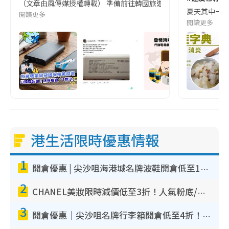
（文章由風傳媒授權轉載） 準備前往韓國旅遊的民眾，近期要特別留
夏天其中一種時
閱讀更多
閱讀更多
港生活限時優惠情報
1
開倉優惠 | 尖沙咀海港城名牌波鞋開倉低至1折！On鞋$899起／Joy&Peace鞋履$98起
2
CHANEL美妝限時減價低至3折！人氣粉底/唇膏/精華液低至$275！COCO香水都有平
3
開倉優惠｜尖沙咀名牌行李箱開倉低至4折！一連5日 American Tourister/ace./Hallmark $200起！