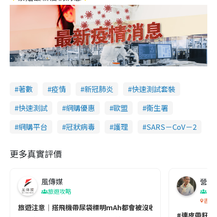
著數
疫情
新冠肺炎
快速測試套裝
快速測試
網購優惠
歐盟
衞生署
網購平台
冠狀病毒
護理
SARS－CoV－2
更多真實評價
風傳媒
營養教
旅遊攻略
生
香港
旅遊注意｜搭飛機帶尿袋標明mAh都會被沒收😱出發前切記檢查「1
#連皮帶籽都