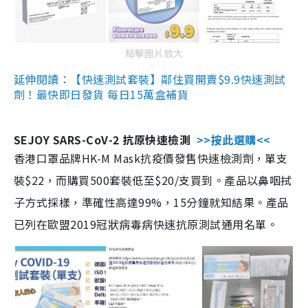
點擊圖片放大
延伸閱讀：【快速測試套裝】鄰住買開賣$9.9快速測試
劑！最快即日發貨 每日15萬盒補貨
SEJOY SARS-CoV-2 抗原快速檢測
>>按此選購<<
香港口罩品牌HK-M Mask抗疫價發售快速檢測劑，單支
裝$22，而購買500套裝低至$20/支買到。產品以鼻咽拭
子方式採樣，準確性高達99%，15分鐘就知結果。產品
已列在歐盟2019冠狀病毒病快速抗原測試通用名單。