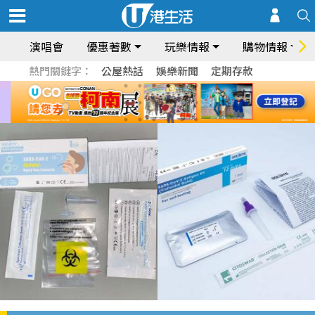
演唱會
優惠著數
玩樂情報
購物情報
熱門關鍵字：
公屋熱話
娛樂新聞
定期存款