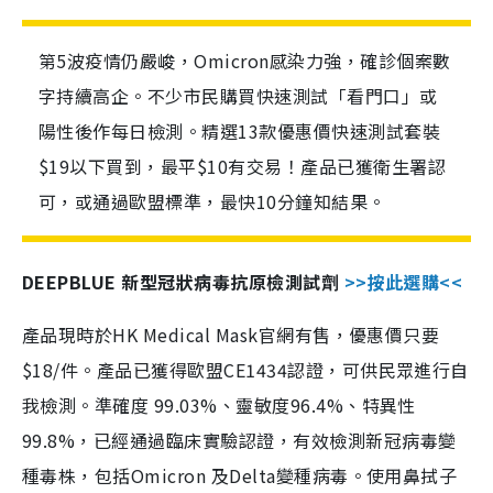
第5波疫情仍嚴峻，Omicron感染力強，確診個案數
字持續高企。不少市民購買快速測試「看門口」或
陽性後作每日檢測。精選13款優惠價快速測試套裝
$19以下買到，最平$10有交易！產品已獲衛生署認
可，或通過歐盟標準，最快10分鐘知結果。
DEEPBLUE 新型冠狀病毒抗原檢測試劑
>>按此選購<<
產品現時於HK Medical Mask官網有售，優惠價只要
$18/件。產品已獲得歐盟CE1434認證，可供民眾進行自
我檢測。準確度 99.03%、靈敏度96.4%、特異性
99.8%，已經通過臨床實驗認證，有效檢測新冠病毒變
種毒株，包括Omicron 及Delta變種病毒。使用鼻拭子