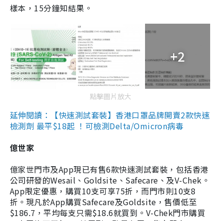
樣本，15分鐘知結果。
+2
點擊圖片放大
延伸閱讀：【快速測試套裝】香港口罩品牌開賣2款快速
檢測劑 最平$18起 ！可檢測Delta/Omicron病毒
億世家
億家世門市及App現已有售6款快速測試套裝，包括香港
公司研發的Wesail、Goldsite、Safecare、及V-Chek。
App限定優惠，購買10支可享75折，而門市則10支8
折。現凡於App購買Safecare及Goldsite，售價低至
$186.7，平均每支只需$18.6就買到。V-Chek門市購買