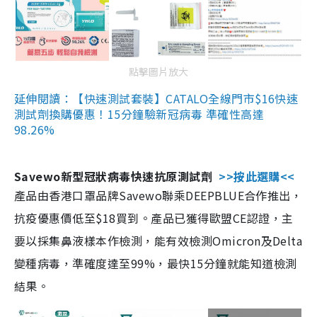
點擊圖片放大
延伸閱讀：【快速測試套裝】CATALO全線門市$16快速
測試劑換購優惠！15分鐘驗新冠病毒 準確性高達
98.26%
Savewo新型冠狀病毒快速抗原測試劑
>>按此選購<<
產品由香港口罩品牌Savewo聯乘DEEPBLUE合作推出，
抗疫優惠價低至$18買到。產品已獲得歐盟CE認證，主
要以採集鼻液樣本作檢測，能有效檢測Omicron及Delta
變種病毒，準確度達至99%，最快15分鐘就能知道檢測
結果。