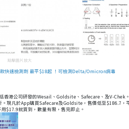
點擊圖片放大
檢測劑 最平$18起 ！可檢測Delta/Omicron病毒
研發的Wesail、Goldsite、Safecare、及V-Chek。
凡於App購買Safecare及Goldsite，售價低至$186.7
均不用$17.9就買到，數量有限，售完即止。