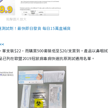
點擊圖片放大
速測試劑！最快即日發貨 每日15萬盒補貨
<<
，單支裝$22，而購買500套裝低至$20/支買到。產品以鼻咽
品已列在歐盟2019冠狀病毒病快速抗原測試通用名單。