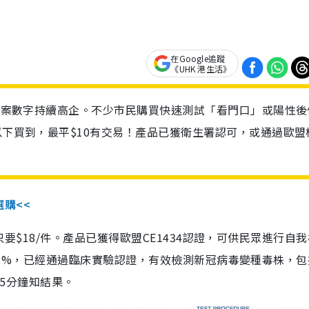
在Google追蹤
《UHK 港生活》
診個案數字持續高企。不少市民購買快速測試「看門口」或陽性後
以下買到，最平$10有交易！產品已獲衛生署認可，或通過歐盟
選購<<
惠價只要$18/件。產品已獲得歐盟CE1434認證，可供民眾進行自
性99.8%，已經通過臨床實驗認證，有效檢測新冠病毒變種毒株，
，15分鐘知結果。