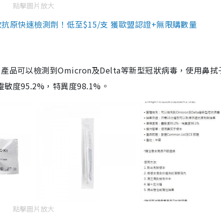
點擊圖片放大
3款抗原快速檢測劑！低至$15/支 獲歐盟認證+無限購數量
品可以檢測到Omicron及Delta等新型冠狀病毒，使用鼻拭
度95.2%，特異度98.1%。
點擊圖片放大