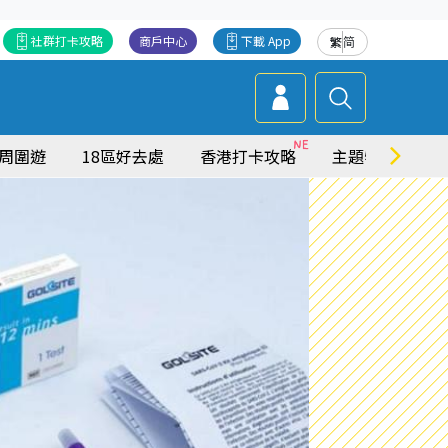
社群打卡攻略
商戶中心
下載 App
繁
简
周圍遊
18區好去處
香港打卡攻略
主題特集