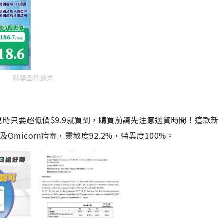
點擊圖片放大
劑，現時只要超低價$9.9就買到，購買前請先注意送貨時間！這款
Omicorn病毒，靈敏度92.2%，特異度100%。