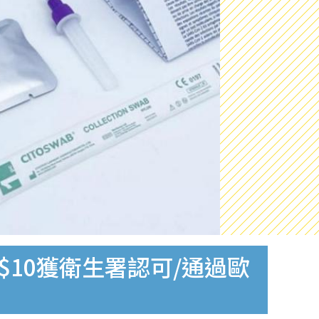
$10獲衛生署認可/通過歐