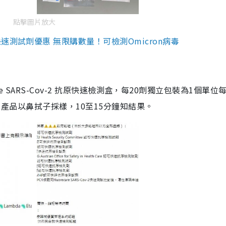
點擊圖片放大
測試劑優惠 無限購數量！可檢測Omicron病毒
are SARS-Cov-2 抗原快速檢測盒，每20劑獨立包裝為1個單位
5。產品以鼻拭子採樣，10至15分鐘知結果。