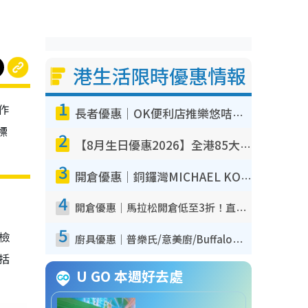
港生活限時優惠情報
1
作
長者優惠｜OK便利店推樂悠咭優惠！買麵包/牛奶/保健品拍卡即減
標
2
【8月生日優惠2026】全港85大食買玩著數攻略 自助餐/火鍋放題同行免費＋誠品/DONKI送現金券
3
開倉優惠｜銅鑼灣MICHAEL KORS開倉低至17折！直擊$500起買手袋/銀包/鞋款 必買經典Jet Set系列
4
開倉優惠｜馬拉松開倉低至3折！直擊$99起買adidas／New Balance／Puma鞋款 STANLEY保溫杯劈價至$119起
5
我檢
廚具優惠｜普樂氏/意美廚/Buffalo廚具低至3折！$89起買煎鍋／炒鑊／個人鍋 同場小家電激減至$99起
包括
U GO 本週好去處