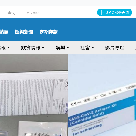
Blog
e-zone
U GO搵好去處
熱話
娛樂新聞
定期存款
情報
飲食情報
娛樂
社會
影片專區