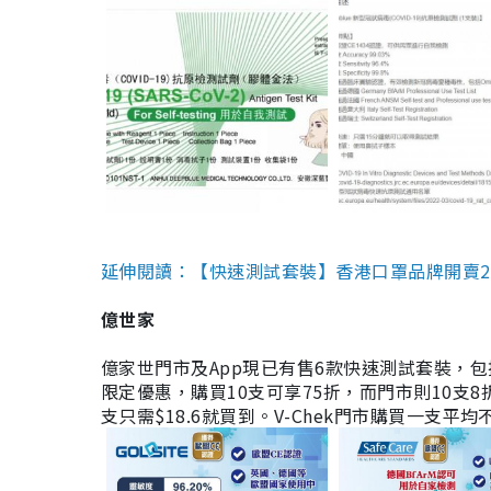
延伸閱讀：【快速測試套裝】香港口罩品牌開賣2款快速
億世家
億家世門市及App現已有售6款快速測試套裝，包括香港公司
限定優惠，購買10支可享75折，而門市則10支8折。現
支只需$18.6就買到。V-Chek門市購買一支平