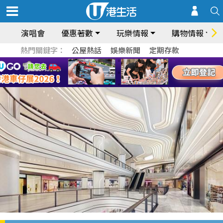
演唱會
優惠著數
玩樂情報
購物情報
熱門關鍵字：
公屋熱話
娛樂新聞
定期存款