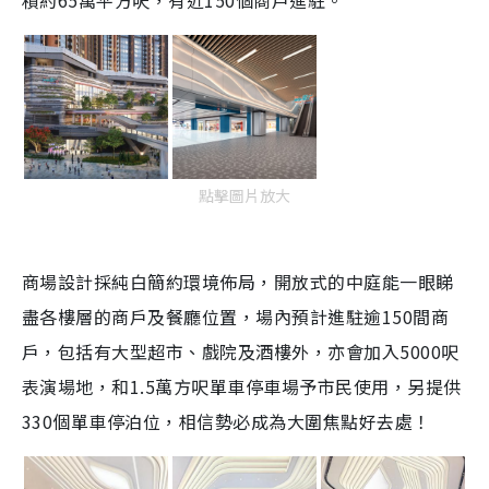
積約65萬平方呎，有近150個商戶進駐。
點擊圖片放大
商場設計採純白簡約環境佈局，開放式的中庭能一眼睇
盡各樓層的商戶及餐廳位置，場內預計進駐逾150間商
戶，包括有大型超市、戲院及酒樓外，亦會加入5000呎
表演場地，和1.5萬方呎單車停車場予市民使用，另提供
330個單車停泊位，相信勢必成為大圍焦點好去處！