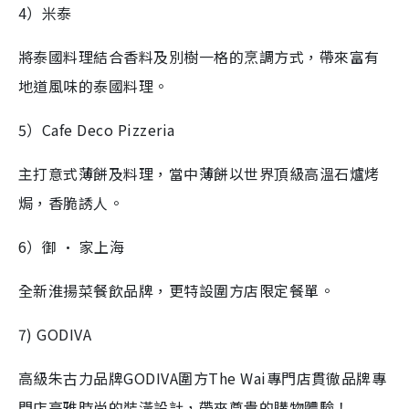
4）米泰
將泰國料理結合香料及別樹一格的烹調方式，帶來富有
地道風味的泰國料理。
5）Cafe Deco Pizzeria
主打意式薄餅及料理，當中薄餅以世界頂級高溫石爐烤
焗，香脆誘人。
6）御 · 家上海
全新淮揚菜餐飲品牌，更特設圍方店限定餐單。
7) GODIVA
高級朱古力品牌GODIVA圍方The Wai專門店貫徹品牌專
門店高雅時尚的裝潢設計，帶來尊貴的購物體驗！