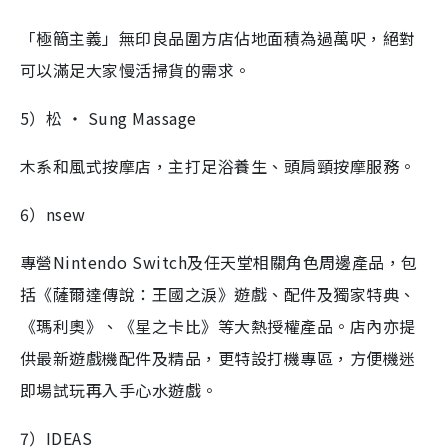
「極簡主義」無印良品圍方店佔地面積為過萬呎，絕對
可以滿足大家慢活掃貨的需求。
5）松 ‧ Sung Massage
木系和風式按摩店，主打足浴養生、頭肩頸按摩服務。
6）nsew
專營Nintendo Switch及任天堂相關角色周邊產品，包
括《薩爾達傳說：王國之淚》遊戲、配件及獨家特典、
《瑪利奧》、《星之卡比》等大熱授權產品。店內亦提
供最新遊戲機配件及精品，更特設打機專區，方便機迷
即場試玩再入手心水遊戲。
7）IDEAS