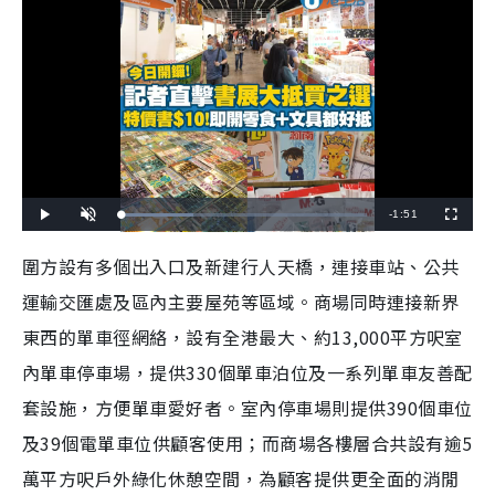
R
-
1:51
L
P
U
F
o
l
n
u
a
a
m
l
e
d
y
u
l
圍方設有多個出入口及新建行人天橋，連接車站、公共
e
t
s
d
e
c
m
:
r
運輸交匯處及區內主要屋苑等區域。商場同時連接新界
2
e
9
e
a
.
n
1
東西的單車徑網絡，設有全港最大、約13,000平方呎室
9
i
%
內單車停車場，提供330個單車泊位及一系列單車友善配
n
套設施，方便單車愛好者。室內停車場則提供390個車位
i
及39個電單車位供顧客使用；而商場各樓層合共設有逾5
n
萬平方呎戶外綠化休憩空間，為顧客提供更全面的消閒
g