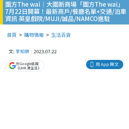
圍方The wai｜大圍新商場「圍方The wai」
7月22日開幕！最新商戶/餐廳名單+交通/泊車
資訊 英皇戲院/MUJI/誠品/NAMCO進駐
首頁
購物情報
生活百貨
文:
李知樂
2023.07.22
在Google追蹤
用 App 睇文
《UHK 港生活》