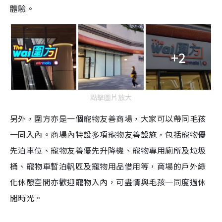
體驗。
T
i
m
+2
e
點擊圖片放大
另外，圍方亦是一個寵物友善商場，大家可以帶同毛孩
一同入內。商場內特設多項寵物友善設施，包括寵物優
先泊車位、寵物友善優先升降機、寵物專用廁所及垃圾
桶、寵物車暫泊軓區及寵物用品借用等，商場的戶外綠
化休憩空間亦歡迎寵物入內，可盡情與毛孩一同度過休
閒時光。