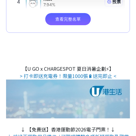
【U GO x CHARGESPOT 夏日消暑企劃⚡】
> 打卡即送充電券！限量1000張🔋送完即止 <
↓ 【免費送】香港運動節2026電子門票！↓