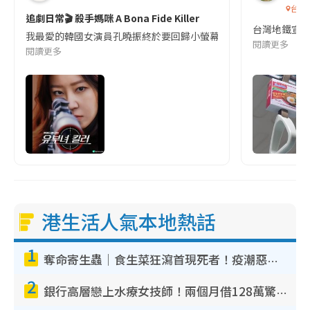
台灣
追劇日常🎬 殺手媽咪 A Bona Fide Killer
台灣地鐵宣
我最愛的韓國女演員孔曉振終於要回歸小螢幕啦!這次的劇本改編自同名
閱讀更多
閱讀更多
港生活人氣本地熱話
1
奪命寄生蟲｜食生菜狂瀉首現死者！疫潮惡化錄1.8萬宗病例 揭洗菜3大謬誤
2
銀行高層戀上水療女技師！兩個月借128萬驚覺「沉船」沉落火海 揭背後疑似邪教操控賣淫