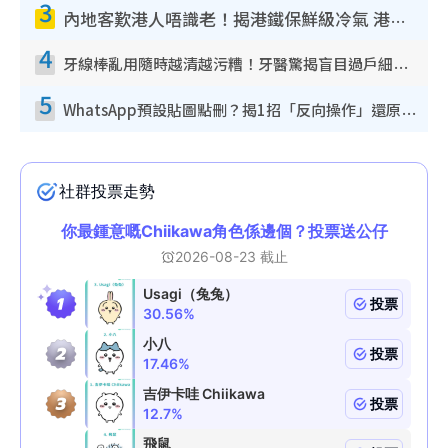
3
內地客歎港人唔識老！揭港鐵保鮮級冷氣 港人求放過：咪投訴
4
牙線棒亂用隨時越清越污糟！牙醫驚揭盲目過戶細菌恐致蛀牙：呢種先係日常真保養
5
WhatsApp預設貼圖點刪？揭1招「反向操作」還原簡潔介面 附3步實測教學