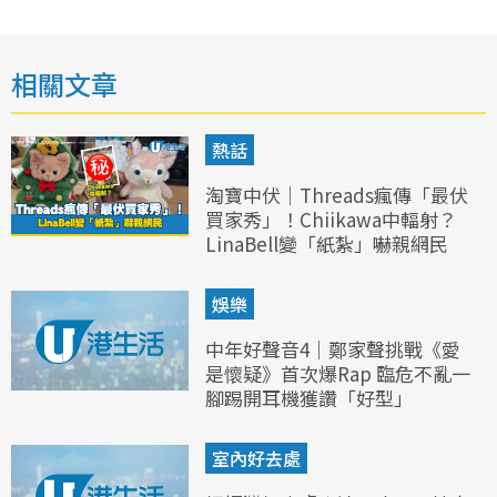
相關文章
熱話
淘寶中伏｜Threads瘋傳「最伏
買家秀」！Chiikawa中輻射？
LinaBell變「紙紮」嚇親網民
娛樂
中年好聲音4｜鄭家聲挑戰《愛
是懷疑》首次爆Rap 臨危不亂一
腳踢開耳機獲讚「好型」
室內好去處