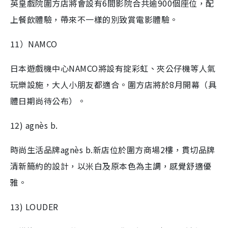
英皇戲院圍方店將會設有6間影院合共逾900個座位，配
上餐飲體驗，帶來不一樣的別致賞電影體驗。
11）NAMCO
日本遊戲機中心NAMCO將設有掟彩虹、夾公仔機等人氣
玩樂設施，大人小朋友都適合。圍方店將於8月開幕（具
體日期尚待公布）。
12) agnès b.
時尚生活品牌agnès b.新店位於圍方商場2樓，貫切品牌
清新簡約的設計，以米白及原本色為主調，感覺舒適優
雅。
13) LOUDER