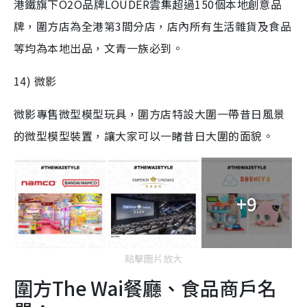
港鐵旗下O2O品牌LOUDER雲集超過150個本地創意品
牌，圍方店為全港第3間分店，店內所有生活雜貨及食品
等均為本地出品，文青一族必到。
14) 微影
微影專售微型模型玩具，圍方店特設大圍一帶昔日風景
的微型模型裝置，讓大家可以一睹昔日大圍的面貌。
+9
點擊圖片放大
圍方The Wai餐廳、食品商戶名