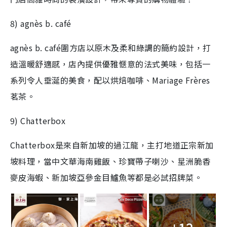
8) agnès b. café
agnès b. café圍方店以原木及柔和綠調的簡約設計，打
造溫暖舒適感，店內提供優雅愜意的法式美味，包括一
系列令人垂涎的美食，配以烘焙咖啡、Mariage Frères
茗茶。
9) Chatterbox
Chatterbox是來自新加坡的過江龍，主打地道正宗新加
坡料理，當中文華海南雞飯、珍寶帶子喇沙、星洲脆香
麥皮海蝦、新加坡亞參金目鱸魚等都是必試招牌菜。