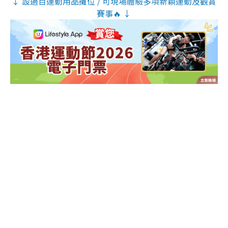
↓ 設過百運動用品攤位 / 可現場體驗多項新穎運動及觀賞
賽事🔥 ↓