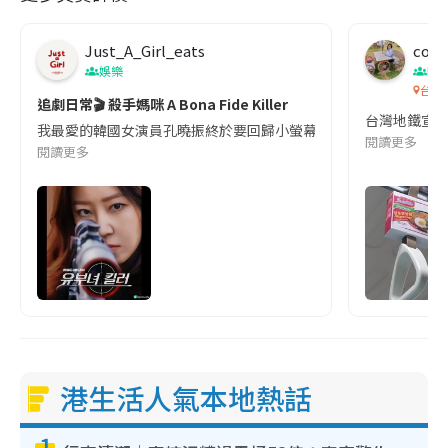
Just_A_Girl_eats
co c
娛樂
吹
台灣
追劇日常🎬 殺手媽咪 A Bona Fide Killer
台灣地鐵宣
我最愛的韓國女演員孔曉振終於要回歸小螢幕啦!這次的劇本改編自同名
閱讀更多
閱讀更多
港生活人氣本地熱話
1