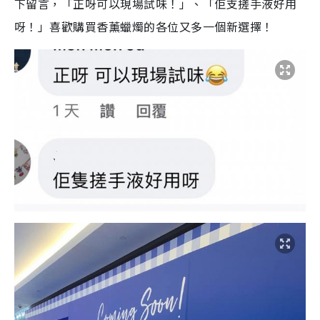
下留言，「正呀可以現場試味！」、「佢支搓手液好用
呀！」喜歡購買香薰蠟燭的各位又多一個新選擇！