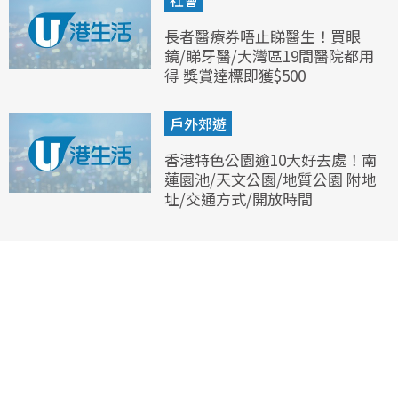
社會
長者醫療券唔止睇醫生！買眼
鏡/睇牙醫/大灣區19間醫院都用
得 獎賞達標即獲$500
戶外郊遊
香港特色公園逾10大好去處！南
蓮園池/天文公園/地質公園 附地
址/交通方式/開放時間