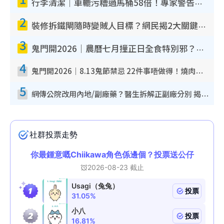
行李清潔｜車轆污糟過馬桶58倍！專家警告忌用酒精抹 教1招免污手除菌
2
裝修拆鐵閘隨時變賊人目標？網民揭2大關鍵用途：裝新式等於白裝？附新舊鐵閘分別
3
鬼門開2026｜農曆七月撞正日全食特別邪？專家警告切忌做一事！揭4大禁忌+2招保平安
4
鬼門開2026｜8.13鬼節禁忌 22件事唔做得！燒肉、刺身要少食？半夜勿吹口哨/打呢個電話
5
網傳公院改用內地/副廠藥？醫生拆解正副廠分別 揭4類人換藥隨時出事