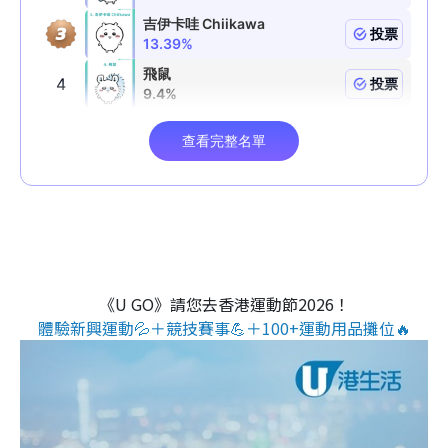
《U GO》請您去香港運動節2026！
體驗新興運動💦＋競技賽事💪＋100+運動用品攤位🔥