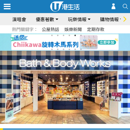
演唱會
優惠著數
玩樂情報
購物情報
熱門關鍵字：
公屋熱話
娛樂新聞
定期存款