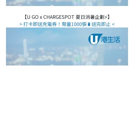
【U GO x CHARGESPOT 夏日消暑企劃⚡】
> 打卡即送充電券！限量1000張🔋送完即止 <