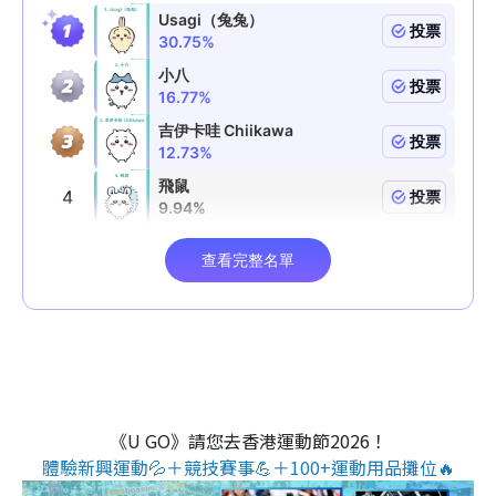
《U GO》請您去香港運動節2026！
體驗新興運動💦＋競技賽事💪＋100+運動用品攤位🔥