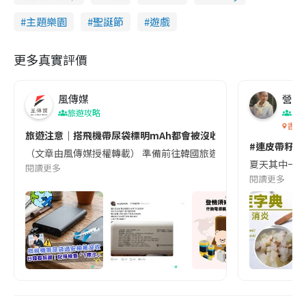
主題樂園
聖誕節
遊戲
更多真實評價
風傳媒
營養教
旅遊攻略
生
香港
旅遊注意｜搭飛機帶尿袋標明mAh都會被沒收😱出發前切記檢查「1
#連皮帶籽都
（文章由風傳媒授權轉載） 準備前往韓國旅遊的民眾，近期要特別留
夏天其中一種時
閱讀更多
閱讀更多