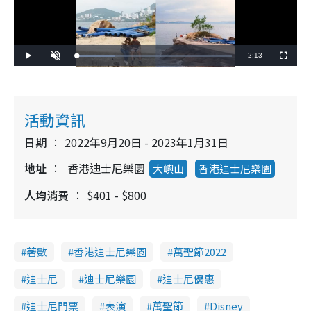
Remaining
-
2:13
Loaded
:
Play
Unmute
Fullscreen
24.36%
Time
活動資訊
日期
2022年9月20日 - 2023年1月31日
地址
香港迪士尼樂園
大嶼山
香港迪士尼樂園
人均消費
$401 - $800
著數
香港迪士尼樂園
萬聖節2022
迪士尼
迪士尼樂園
迪士尼優惠
迪士尼門票
表演
萬聖節
Disney