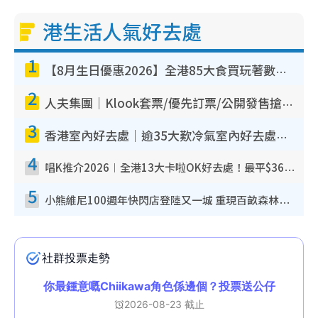
港生活人氣好去處
1
【8月生日優惠2026】全港85大食買玩著數攻略 自助餐/火鍋放題同行免費＋誠品/DONKI送現金券
2
人夫集團｜Klook套票/優先訂票/公開發售搶飛攻略！附票價.購票連結.場地座位表
3
香港室內好去處｜逾35大歎冷氣室內好去處推介 室內活動免費避雨無懼落雨
4
唱K推介2026︱全港13大卡啦OK好去處！最平$36起 日文K都有！(附地址+收費詳情)
5
小熊維尼100週年快閃店登陸又一城 重現百畝森林經典場景／獨家限定盲盒登場／專屬DIY香水