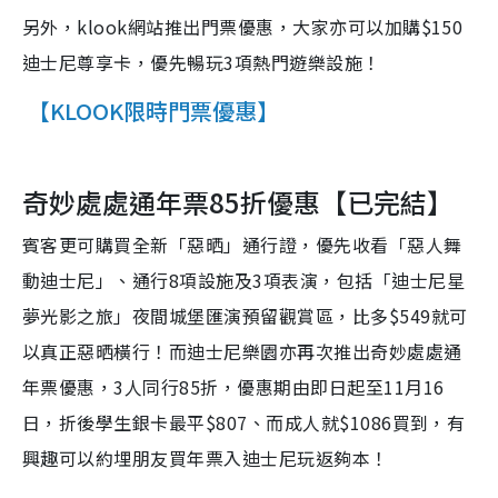
另外，klook網站推出門票優惠，大家亦可以加購$150
迪士尼尊享卡，優先暢玩3項熱門遊樂設施！
【KLOOK限時門票優惠】
奇妙處處通年票85折優惠【已完結】
賓客更可購買全新「惡晒」通行證，優先收看「惡人舞
動迪士尼」、通行8項設施及3項表演，包括「迪士尼星
夢光影之旅」夜間城堡匯演預留觀賞區，比多$549就可
以真正惡晒橫行！而迪士尼樂園亦再次推出奇妙處處通
年票優惠，3人同行85折，優惠期由即日起至11月16
日，折後學生銀卡最平$807、而成人就$1086買到，有
興趣可以約埋朋友買年票入迪士尼玩返夠本！