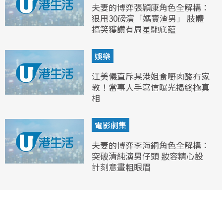
夫妻的博弈張頴康角色全解構：
狠甩30磅演「媽寶渣男」 肢體
搞笑獲讚有周星馳底蘊
娛樂
江美儀直斥某港姐食嘢肉酸冇家
教！當事人手寫信曝光揭終極真
相
電影劇集
夫妻的博弈李海銅角色全解構：
突破清純演男仔頭 妝容精心設
計刻意畫粗眼眉