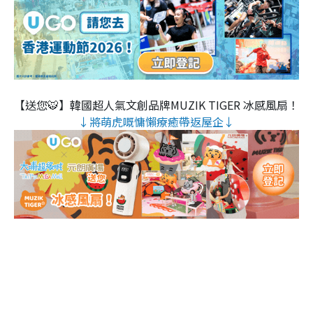
【送您🐯】韓國超人氣文創品牌MUZIK TIGER 冰感風扇！
↓將萌虎嘅慵懶療癒帶返屋企↓