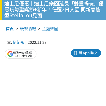
迪士尼優惠｜迪士尼樂園延長「雙重暢玩」優
惠玩勻聖誕節+新年！任選2日入園 同新春造
型StellaLou見面
首頁
玩樂情報
主題樂園
文:
劉紀彤
2022.11.29
在Google追蹤
用 App 睇文
《UHK 港生活》