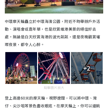
中環摩天輪矗立於中環海濱公園，附近不時舉辦戶外活
動、演唱會或嘉年華，也是欣賞維港美景的絕佳好去
處。無論是白天欣賞海港的波光粼粼，還是夜晚觀賞璀
璨夜景，都令人心醉。
+2
點擊圖片放大
登上高達60米的摩天輪，視野遼闊，可以將中環、灣
仔、尖沙咀等景色盡收眼底。在摩天輪上，你可以遠眺