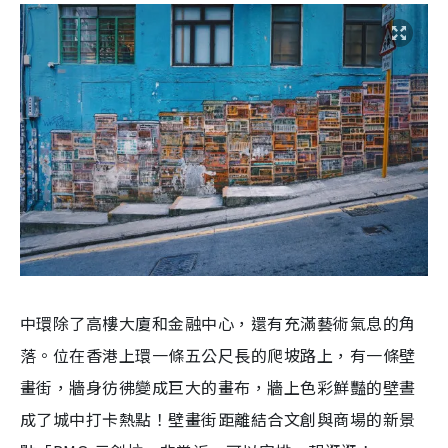
中環除了高樓大廈和金融中心，還有充滿藝術氣息的角
落。位在香港上環一條五公尺長的爬坡路上，有一條壁
畫街，牆身彷彿變成巨大的畫布，牆上色彩鮮豔的壁晝
成了城中打卡熱點！壁畫街距離結合文創與商場的新景