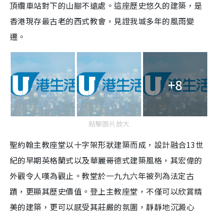
頂纜車站對下的山腳不遠處。這座歷史悠久的建築，是
香港現存最古老的西式教會，見證我城多年的風雨變
遷。
+8
點擊圖片放大
聖約翰主教座堂以十字架形狀建築而成，設計融合13世
紀的早期英格蘭式以及華麗哥德式建築風格，其宏偉的
外觀令人嘆為觀止。教堂於一九九六年被列為法定古
蹟，更顯其歷史價值。登上主教座堂，不僅可以欣賞精
美的建築，更可以感受其莊嚴的氛圍，靜靜地沉澱心