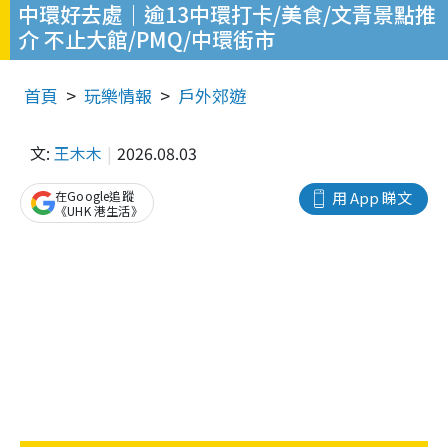
中環好去處｜逾13中環打卡/美食/文青景點推
介 不止大館/PMQ/中環街市
首頁
玩樂情報
戶外郊遊
文:
王木木
2026.08.03
在Google追蹤
用 App 睇文
《UHK 港生活》