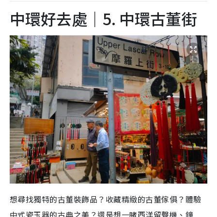
中環好去處｜5. 中環古董街
想尋找獨特的古董裝飾品？收藏精緻的古董傢俱？體驗
中式瓷玉器的古典之美？還是想一睹西洋留聲機、鐘