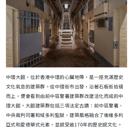
中環大館，位於香港中環的心臟地帶，是一座充滿歷史
文化氣息的建築群。從中環街市出發，沿著石板街拾級
而上，便會看到由前中區警署建築群改建活化而成的中
環大館。大館建築群包括三項法定古蹟：前中區警署、
中央裁判司署和域多利監獄，建築風格融合了後維多利
亞式和愛德華式元素，並感受逾170年的歷史感文化。