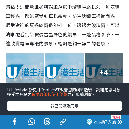
景點！這間隱世咖啡館坐落於中環纜車路軌旁，每次纜
車經過，都能感受到車軌震動，彷彿與纜車擦肩而過！
最受歡迎的莫過於窗邊的打卡位，透過大玻璃窗，可以
清晰地看到新款復古墨綠色的纜車，一邊品嚐咖啡，一
邊欣賞電車穿梭的景象，絕對是獨一無二的體驗。
+4
U Lifestyle 會使用Cookies來改善您的網站體驗，請確定您同意
接受本網站之
私隱政策和使用條款
才可繼續瀏覽。
點擊圖片放大
我已閱讀及同意
除了室內位置，室外同樣設有戶外小花園、木質吊椅和
鞦韆打卡位。下次到中環，不妨來這裡感受電車的魅
本週好去處
力，享受一杯咖啡，留下難忘的打卡照！