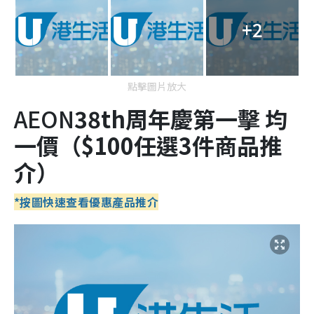
+2
點擊圖片放大
AEON
38
th
周年慶第一擊
均
一價
（
$100任選3件商品推
介
）
*按圖快速查看優惠產品推介