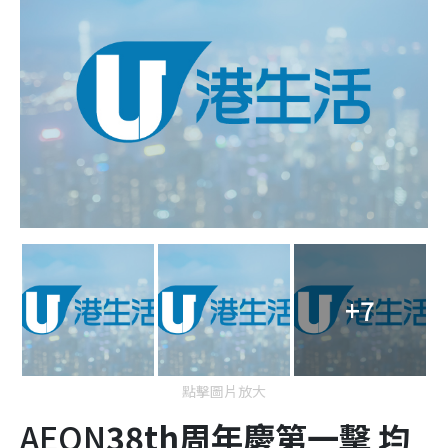
+7
點擊圖片放大
AEON
38
th
周年慶第一擊
均