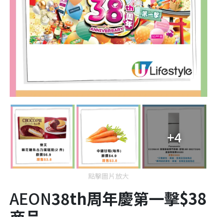
+4
點擊圖片放大
AEON
38
th
周年慶第一擊$38
商品