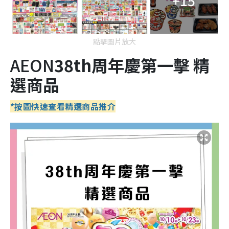
+15
點擊圖片放大
AEON
38
th
周年慶第一擊 精
選商品
*按圖快速查看
精選商品
推介