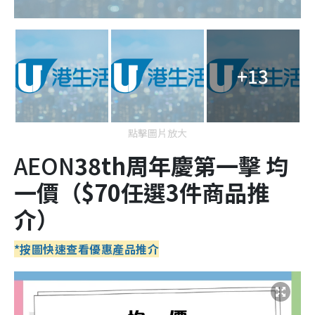
+13
點擊圖片放大
AEON
38
th
周年慶第一擊
均
一價
（
$70任選3件商品推
介
）
*按圖快速查看優惠產品推介