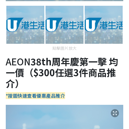
點擊圖片放大
AEON
38
th
周年慶第一擊
均
一價
（
$300任選3件商品推
介
）
*按圖快速查看優惠產品推介