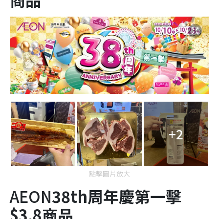
+2
點擊圖片放大
AEON
38
th
周年慶第一擊
$3.8
商品