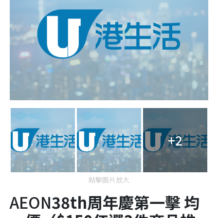
+2
點擊圖片放大
AEON
38
th
周年慶第一擊
均