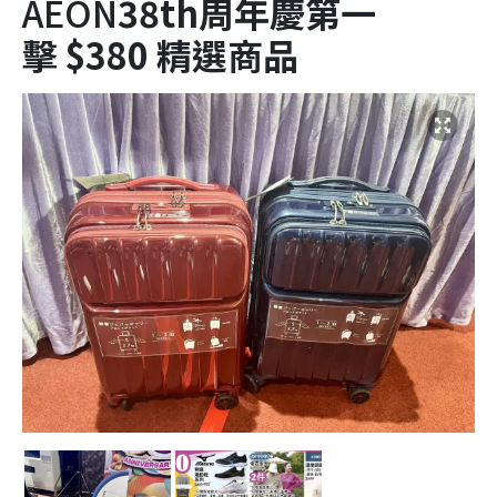
AEON
38
th
周年慶第一
擊
$380 精選商品