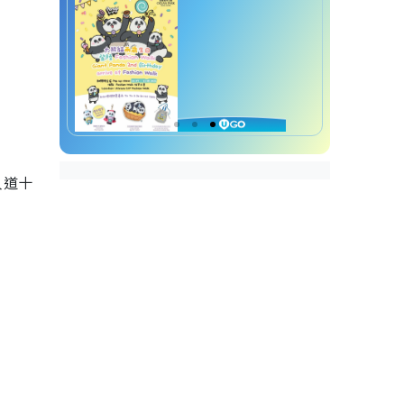
人道十
。