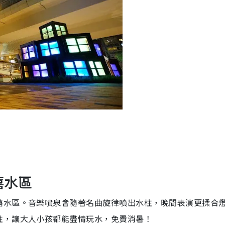
嬉水區
嬉水區。音樂噴泉會隨著名曲旋律噴出水柱，晚間表演更揉合
柱，讓大人小孩都能盡情玩水，免費消暑！