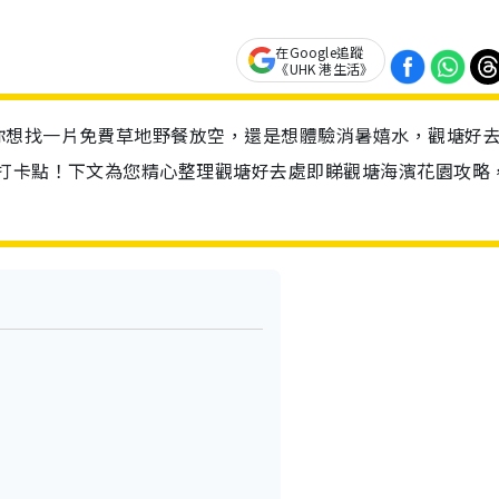
在Google追蹤
《UHK 港生活》
你想找一片免費草地野餐放空，還是想體驗消暑嬉水，觀塘好
的打卡點！下文為您精心整理觀塘好去處即睇觀塘海濱花園攻略