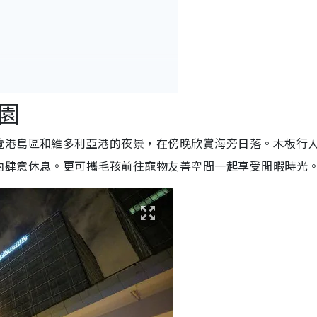
園
覽港島區和維多利亞港的夜景，在傍晚欣賞海旁日落。木板行
內肆意休息。更可攜毛孩前往寵物友善空間一起享受閒暇時光