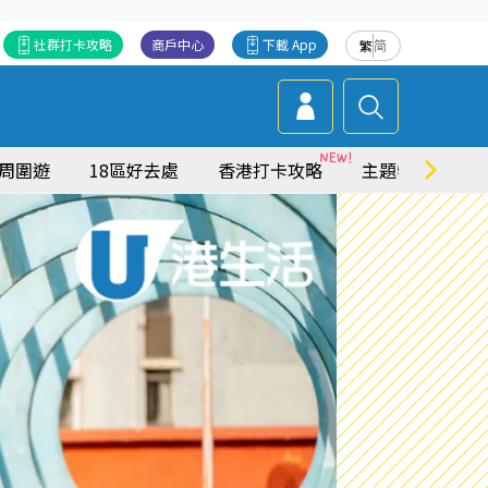
社群打卡攻略
商戶中心
下載 App
繁
简
周圍遊
18區好去處
香港打卡攻略
主題特集