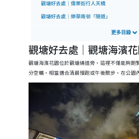
觀塘好去處｜偉業街行人天橋
觀塘好去處｜樂華南邨「隧道」
觀塘好去處| 韓式校服體驗館
觀塘好去處｜觀塘海濱花
觀塘海濱花園位於觀塘繞道旁，這裡不僅能夠飽
分空曠，相當適合清晨慢跑或午後散步，在公園