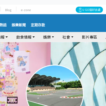
Blog
e-zone
U GO搵好去處
熱話
娛樂新聞
定期存款
情報
飲食情報
娛樂
社會
影片專區