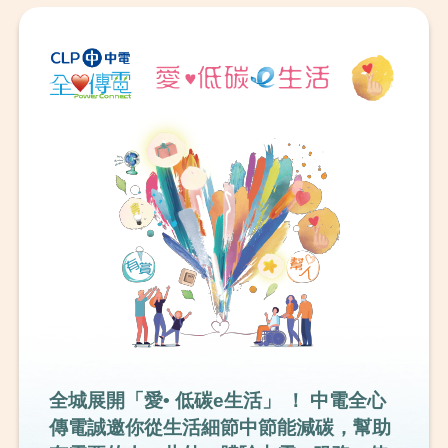
全城展開「愛• 低碳e生活」 ！ 中電全心
傳電誠邀你從生活細節中節能減碳，幫助