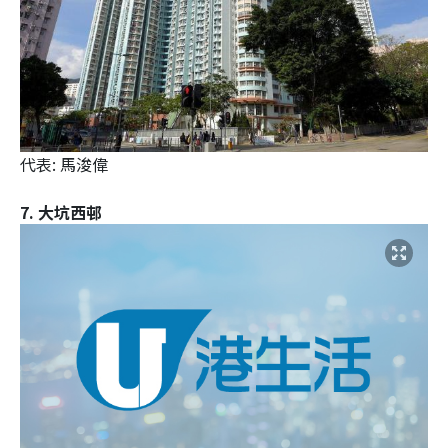
代表: 馬浚偉
7. 大坑西邨