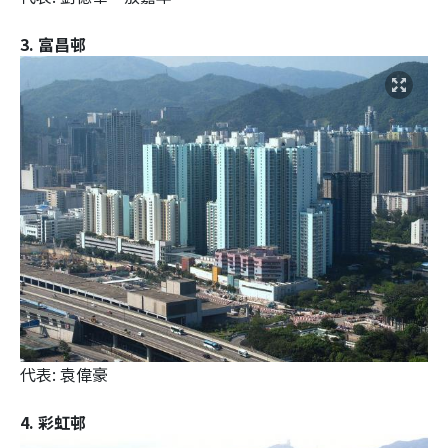
3. 富昌邨
代表: 袁偉豪
4. 彩虹邨