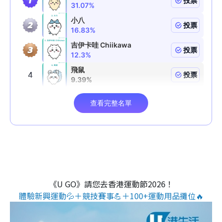
《U GO》請您去香港運動節2026！
體驗新興運動💦＋競技賽事💪＋100+運動用品攤位🔥