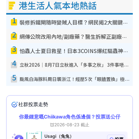
港生活人氣本地熱話
1
裝修拆鐵閘隨時變賊人目標？網民揭2大關鍵用途：裝新式等於白裝？附新舊鐵閘分別
2
網傳公院改用內地/副廠藥？醫生拆解正副廠分別 揭4類人換藥隨時出事
3
怕蟲人士夏日救星！日本3COINS爆紅驅蟲神器$45起 1招「全程免觸碰」輕鬆搞定小強
4
立秋2026｜8月7日立秋進入「多事之秋」 3件事唔做得！專家教6招開運 清枱頭／銀包納氣接好運
5
颱風白海豚料周日襲浙江！經歷5次「眼牆置換」極罕見 成登陸內地最長途颱風