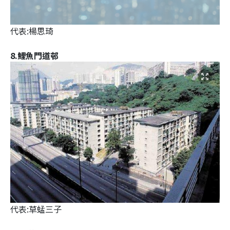
代表:楊思琦
8.鯉魚門道邨
代表:草蜢三子