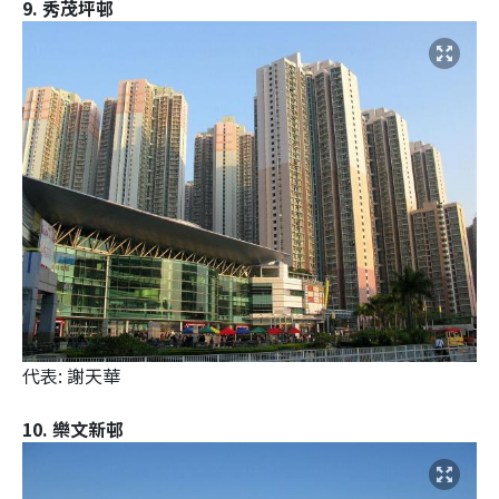
9. 秀茂坪邨
代表: 謝天華
10. 樂文新邨