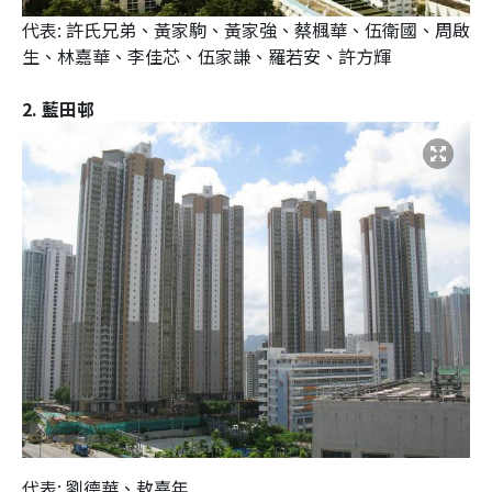
代表: 許氏兄弟、黃家駒、黃家強、蔡楓華、伍衛國、周啟
生、林嘉華、李佳芯、伍家謙、羅若安、許方輝
2. 藍田邨
代表: 劉德華、敖嘉年