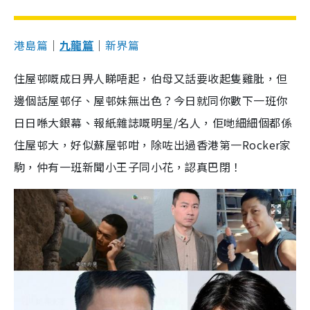
港島篇
│
九龍篇
│
新界篇
住屋邨嘅成日畀人睇唔起，伯母又話要收起隻雞肶，但
邊個話屋邨仔、屋邨妹無出色？今日就同你數下一班你
日日喺大銀幕、報紙雜誌嘅明星/名人，佢哋細細個都係
住屋邨大，好似蘇屋邨咁，除咗出過香港第一Rocker家
駒，仲有一班新聞小王子同小花，認真巴閉！