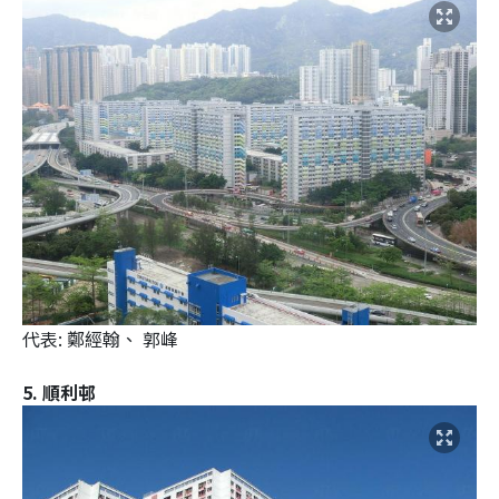
代表: 鄭經翰、 郭峰
5. 順利邨