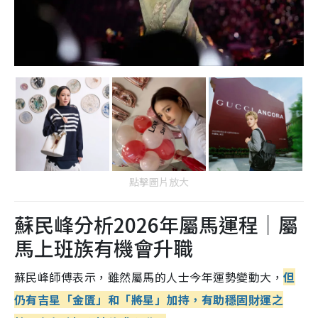
點擊圖片放大
蘇民峰分析2026年屬馬運程｜屬
馬上班族有機會升職
蘇民峰師傅表示，雖然屬馬的人士今年運勢變動大，
但
仍有吉星「金匱」和「將星」加持，有助穩固財運之