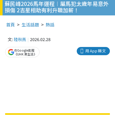
蘇民峰2026馬年運程︱屬馬犯太歲年易意外
損傷 2吉星相助有利升職加薪！
首頁
生活話題
熱話
文:
陸秋燕
2026.02.28
在Google追蹤
用 App 睇文
《UHK 港生活》