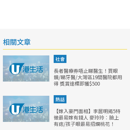
相關文章
社會
長者醫療券唔止睇醫生！買眼
鏡/睇牙醫/大灣區19間醫院都用
得 獎賞達標即獲$500
熱話
【嫁入豪門面相】李居明揭5特
徵最易嫁有錢人 麥玲玲︰臉上
有痣/孩子眼最易招爛桃花！