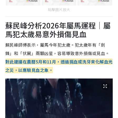
點擊圖片放大
蘇民峰分析2026年屬馬運程｜屬
馬犯太歲易意外損傷見血
蘇民峰師傅表示，屬馬今年犯太歲。犯太歲年有「劍
鋒」和「伏屍」兩顆凶星，容易導致意外損傷或見血。
對此建議在農曆5月和11月，透過捐血或洗牙來化解血光
之災，以應驗見血之象。