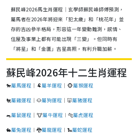
蘇民峰2026馬生肖運程｜玄學師蘇民峰師傅預測，
屬馬者在2026年將迎來「犯太歲」和「桃花年」並
存的吉凶參半格局，形容這一年變動難測，感情、
住屋及事業上都有可能出現「三變」。但同時有
「將星」和「金匱」吉星高照，有利升職加薪。
蘇民峰2026年十二生肖運程
🐎
屬馬運程
｜🐏
屬羊運程
｜🐵
屬猴運程
🐔
屬雞運程
｜🐶
屬狗運程
｜🐷
屬豬運程
🐀
屬鼠運程
｜🐮
屬牛運程
︱🐅
屬虎運程
🐇
屬兔運程
︱🐉
屬龍運程
︱🐍
屬蛇運程