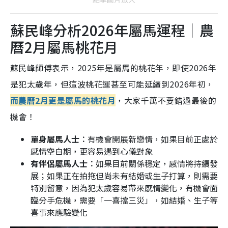
蘇民峰分析2026年屬馬運程｜農
曆2月屬馬桃花月
蘇民峰師傅表示，2025年是屬馬的桃花年，即使2026年
是犯太歲年，但這波桃花運甚至可能延續到2026年初，
而農曆2月更是屬馬的桃花月
，大家千萬不要錯過最後的
機會！
單身屬馬人士︰
有機會開展新戀情，如果目前正處於
感情空白期，更容易遇到心儀對象
有伴侶屬馬人士︰
如果目前關係穩定，感情將持續發
展；如果正在拍拖但尚未有結婚或生子打算，則需要
特別留意，因為犯太歲容易帶來感情變化，有機會面
臨分手危機，需要「一喜擋三災」，如結婚、生子等
喜事來應驗變化