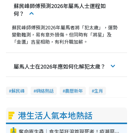
蘇民峰師傅預測2026年屬馬人士運程如
何？
蘇民峰師傅預測2026年屬馬者將「犯太歲」，運勢
變動難測，易有意外損傷。但同時有「將星」及
「金匱」吉星相助，有利升職加薪。
屬馬人士在2026年應如何化解犯太歲？
蘇民峰
網絡熱話
農曆新年
生肖
港生活人氣本地熱話
1
奪命寄生蟲｜食生菜狂瀉首現死者！疫潮惡化錄1.8萬宗病例 揭洗菜3大謬誤