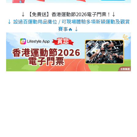
↓ 【免費送】香港運動節2026電子門票！↓
↓ 設過百運動用品攤位 / 可現場體驗多項新穎運動及觀賞
賽事🔥 ↓