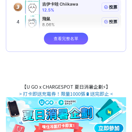
【U GO x CHARGESPOT 夏日消暑企劃⚡】
> 打卡即送充電券！限量1000張🔋送完即止 <