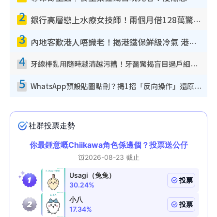
2
銀行高層戀上水療女技師！兩個月借128萬驚覺「沉船」沉落火海 揭背後疑似邪教操控賣淫
3
內地客歎港人唔識老！揭港鐵保鮮級冷氣 港人求放過：咪投訴
4
牙線棒亂用隨時越清越污糟！牙醫驚揭盲目過戶細菌恐致蛀牙：呢種先係日常真保養
5
WhatsApp預設貼圖點刪？揭1招「反向操作」還原簡潔介面 附3步實測教學