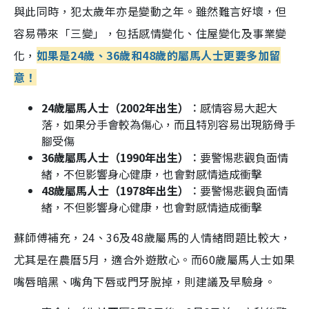
與此同時，犯太歲年亦是變動之年。雖然難言好壞，但
容易帶來「三變」，包括感情變化、住屋變化及事業變
化，
如果
是24歲、36歲和48歲的屬馬人士更要多加留
意！
24歲屬馬人士（2002年出生）︰
感情容易大起大
落，如果分手會較為傷心，而且特別容易出現筋骨手
腳受傷
36歲屬馬人士（1990年出生）︰
要警惕悲觀負面情
緒，不但影響身心健康，也會對感情造成衝擊
48歲屬馬人士（1978年出生）︰
要警惕悲觀負面情
緒，不但影響身心健康，也會對感情造成衝擊
蘇師傅補充，24、36及48歲屬馬的人情緒問題比較大，
尤其是在農曆5月，適合外遊散心。而60歲屬馬人士如果
嘴唇暗黑、嘴角下唇或門牙脫掉，則建議及早驗身。