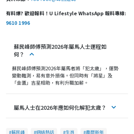
有料爆? 歡迎報料！U Lifestyle WhatsApp 報料專線:
9610 1996
蘇民峰師傅預測2026年屬馬人士運程如
何？
蘇民峰師傅預測2026年屬馬者將「犯太歲」，運勢
變動難測，易有意外損傷。但同時有「將星」及
「金匱」吉星相助，有利升職加薪。
屬馬人士在2026年應如何化解犯太歲？
蘇民峰
網絡熱話
生肖
農曆新年