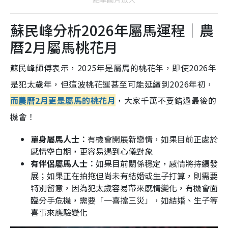
蘇民峰分析2026年屬馬運程｜農
曆2月屬馬桃花月
蘇民峰師傅表示，2025年是屬馬的桃花年，即使2026年
是犯太歲年，但這波桃花運甚至可能延續到2026年初，
而農曆2月更是屬馬的桃花月
，大家千萬不要錯過最後的
機會！
單身屬馬人士︰
有機會開展新戀情，如果目前正處於
感情空白期，更容易遇到心儀對象
有伴侶屬馬人士︰
如果目前關係穩定，感情將持續發
展；如果正在拍拖但尚未有結婚或生子打算，則需要
特別留意，因為犯太歲容易帶來感情變化，有機會面
臨分手危機，需要「一喜擋三災」，如結婚、生子等
喜事來應驗變化