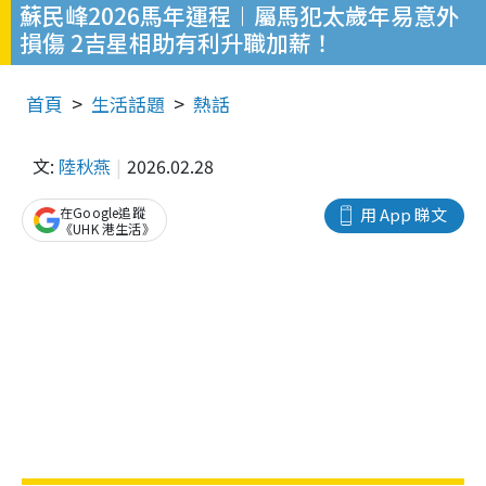
蘇民峰2026馬年運程︱屬馬犯太歲年易意外
損傷 2吉星相助有利升職加薪！
首頁
生活話題
熱話
文:
陸秋燕
2026.02.28
在Google追蹤
用 App 睇文
《UHK 港生活》