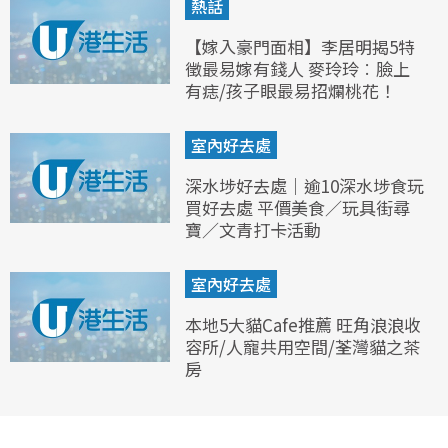
熱話
【嫁入豪門面相】李居明揭5特
徵最易嫁有錢人 麥玲玲︰臉上
有痣/孩子眼最易招爛桃花！
室內好去處
深水埗好去處｜逾10深水埗食玩
買好去處 平價美食／玩具街尋
寶／文青打卡活動
室內好去處
本地5大貓Cafe推薦 旺角浪浪收
容所/人寵共用空間/荃灣貓之茶
房