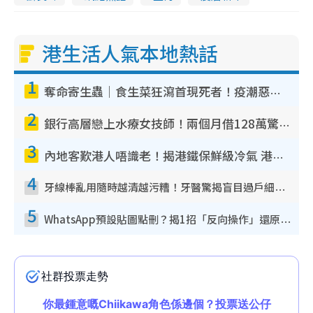
港生活人氣本地熱話
1
奪命寄生蟲｜食生菜狂瀉首現死者！疫潮惡化錄1.8萬宗病例 揭洗菜3大謬誤
2
銀行高層戀上水療女技師！兩個月借128萬驚覺「沉船」沉落火海 揭背後疑似邪教操控賣淫
3
內地客歎港人唔識老！揭港鐵保鮮級冷氣 港人求放過：咪投訴
4
牙線棒亂用隨時越清越污糟！牙醫驚揭盲目過戶細菌恐致蛀牙：呢種先係日常真保養
5
WhatsApp預設貼圖點刪？揭1招「反向操作」還原簡潔介面 附3步實測教學