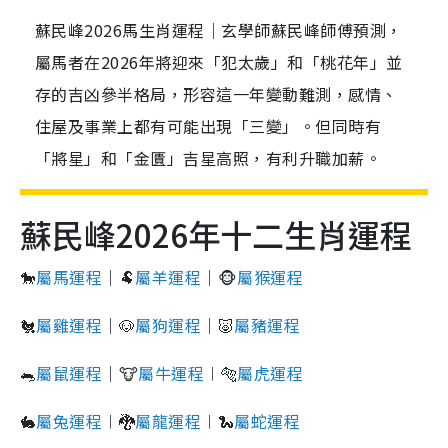
蘇民峰2026馬生肖運程｜玄學師蘇民峰師傅預測，
屬馬者在2026年將迎來「犯太歲」和「桃花年」並
存的吉凶參半格局，形容這一年變動難測，感情、
住屋及事業上都有可能出現「三變」。但同時有
「將星」和「金匱」吉星高照，有利升職加薪。
蘇民峰2026年十二生肖運程
🐎
屬馬運程
｜🐏
屬羊運程
｜🐵
屬猴運程
🐔
屬雞運程
｜🐶
屬狗運程
｜🐷
屬豬運程
🐀
屬鼠運程
｜🐮
屬牛運程
︱🐅
屬虎運程
🐇
屬兔運程
︱🐉
屬龍運程
︱🐍
屬蛇運程