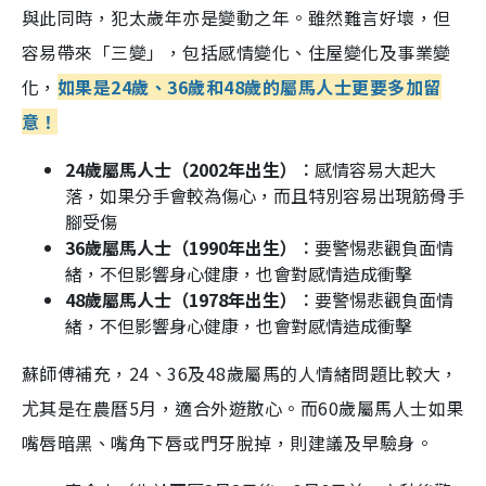
與此同時，犯太歲年亦是變動之年。雖然難言好壞，但
容易帶來「三變」，包括感情變化、住屋變化及事業變
化，
如果
是24歲、36歲和48歲的屬馬人士更要多加留
意！
24歲屬馬人士（2002年出生）︰
感情容易大起大
落，如果分手會較為傷心，而且特別容易出現筋骨手
腳受傷
36歲屬馬人士（1990年出生）︰
要警惕悲觀負面情
緒，不但影響身心健康，也會對感情造成衝擊
48歲屬馬人士（1978年出生）︰
要警惕悲觀負面情
緒，不但影響身心健康，也會對感情造成衝擊
蘇師傅補充，24、36及48歲屬馬的人情緒問題比較大，
尤其是在農曆5月，適合外遊散心。而60歲屬馬人士如果
嘴唇暗黑、嘴角下唇或門牙脫掉，則建議及早驗身。