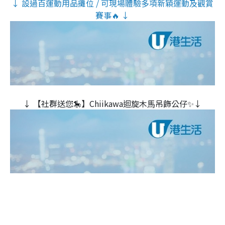
↓ 設過百運動用品攤位 / 可現場體驗多項新穎運動及觀賞
賽事🔥 ↓
↓ 【社群送您🎠】Chiikawa迴旋木⾺吊飾公仔✨↓