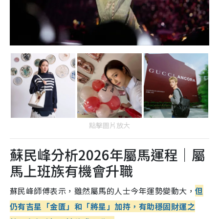
點擊圖片放大
蘇民峰分析2026年屬馬運程｜屬
馬上班族有機會升職
蘇民峰師傅表示，雖然屬馬的人士今年運勢變動大，
但
仍有吉星「金匱」和「將星」加持，有助穩固財運之