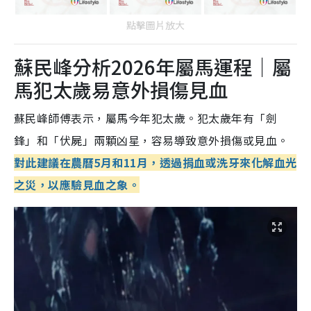
點擊圖片放大
蘇民峰分析2026年屬馬運程｜屬
馬犯太歲易意外損傷見血
蘇民峰師傅表示，屬馬今年犯太歲。犯太歲年有「劍
鋒」和「伏屍」兩顆凶星，容易導致意外損傷或見血。
對此建議在農曆5月和11月，透過捐血或洗牙來化解血光
之災，以應驗見血之象。