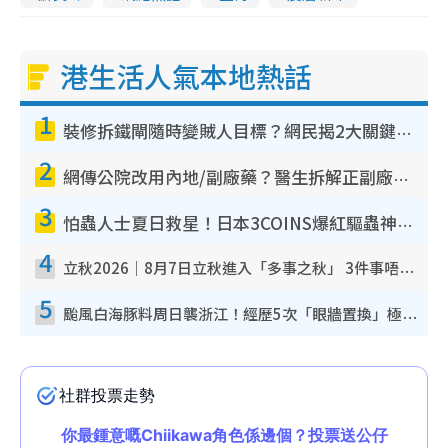
港生活人氣本地熱話
1
裝修拆鐵閘隨時變賊人目標？網民揭2大關鍵用途：裝新式等於白裝？附新舊鐵閘分別
2
網傳公院改用內地/副廠藥？醫生拆解正副廠分別 揭4類人換藥隨時出事
3
怕蟲人士夏日救星！日本3COINS爆紅驅蟲神器$45起 1招「全程免觸碰」輕鬆搞定小強
4
立秋2026｜8月7日立秋進入「多事之秋」 3件事唔做得！專家教6招開運 清枱頭／銀包納氣接好運
5
颱風白海豚料周日襲浙江！經歷5次「眼牆置換」極罕見 成登陸內地最長途颱風