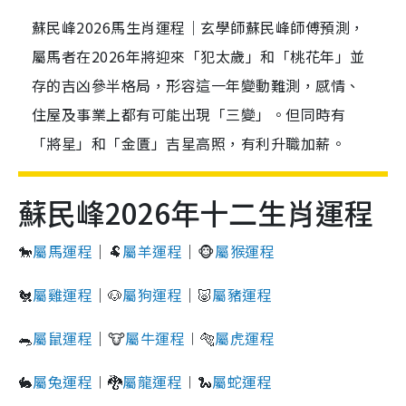
蘇民峰2026馬生肖運程｜玄學師蘇民峰師傅預測，
屬馬者在2026年將迎來「犯太歲」和「桃花年」並
存的吉凶參半格局，形容這一年變動難測，感情、
住屋及事業上都有可能出現「三變」。但同時有
「將星」和「金匱」吉星高照，有利升職加薪。
蘇民峰2026年十二生肖運程
🐎
屬馬運程
｜🐏
屬羊運程
｜🐵
屬猴運程
🐔
屬雞運程
｜🐶
屬狗運程
｜🐷
屬豬運程
🐀
屬鼠運程
｜🐮
屬牛運程
︱🐅
屬虎運程
🐇
屬兔運程
︱🐉
屬龍運程
︱🐍
屬蛇運程