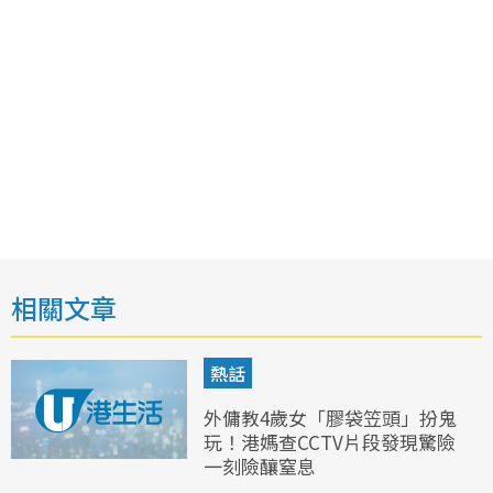
相關文章
熱話
外傭教4歲女「膠袋笠頭」扮鬼
玩！港媽查CCTV片段發現驚險
一刻險釀窒息