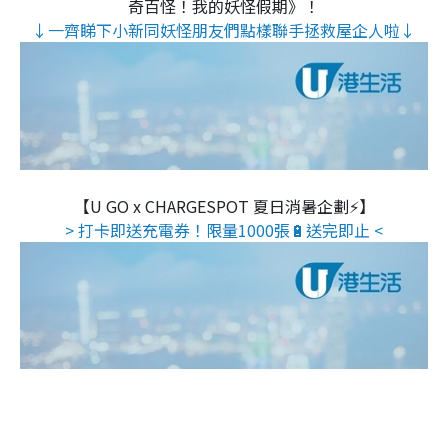
奇百怪！我的妖怪假期》！
↓一齊睇下小新同妖怪朋友們點樣聯手拯救屋企人啦↓
【U GO x CHARGESPOT 夏日消暑企劃⚡】
> 打卡即送充電券！限量1000張🔋送完即止 <