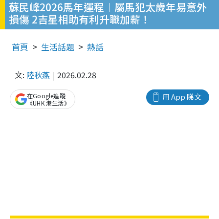
蘇民峰2026馬年運程︱屬馬犯太歲年易意外
損傷 2吉星相助有利升職加薪！
首頁
生活話題
熱話
文:
陸秋燕
2026.02.28
在Google追蹤
用 App 睇文
《UHK 港生活》