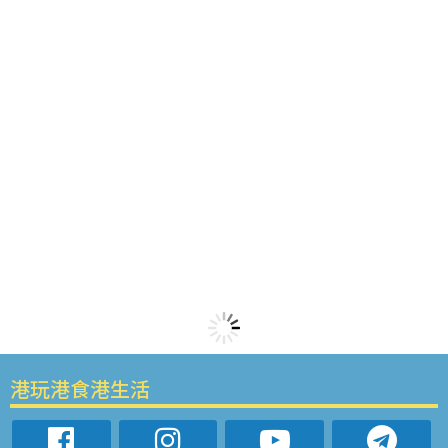
港玩港食港生活