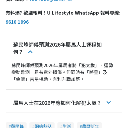
有料爆? 歡迎報料！U Lifestyle WhatsApp 報料專線:
9610 1996
蘇民峰師傅預測2026年屬馬人士運程如
何？
蘇民峰師傅預測2026年屬馬者將「犯太歲」，運勢
變動難測，易有意外損傷。但同時有「將星」及
「金匱」吉星相助，有利升職加薪。
屬馬人士在2026年應如何化解犯太歲？
蘇民峰
網絡熱話
生肖
農曆新年