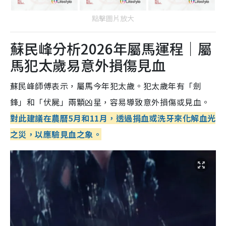
點擊圖片放大
蘇民峰分析2026年屬馬運程｜屬
馬犯太歲易意外損傷見血
蘇民峰師傅表示，屬馬今年犯太歲。犯太歲年有「劍
鋒」和「伏屍」兩顆凶星，容易導致意外損傷或見血。
對此建議在農曆5月和11月，透過捐血或洗牙來化解血光
之災，以應驗見血之象。