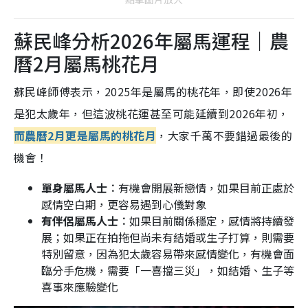
蘇民峰分析2026年屬馬運程｜農
曆2月屬馬桃花月
蘇民峰師傅表示，2025年是屬馬的桃花年，即使2026年
是犯太歲年，但這波桃花運甚至可能延續到2026年初，
而農曆2月更是屬馬的桃花月
，大家千萬不要錯過最後的
機會！
單身屬馬人士︰
有機會開展新戀情，如果目前正處於
感情空白期，更容易遇到心儀對象
有伴侶屬馬人士︰
如果目前關係穩定，感情將持續發
展；如果正在拍拖但尚未有結婚或生子打算，則需要
特別留意，因為犯太歲容易帶來感情變化，有機會面
臨分手危機，需要「一喜擋三災」，如結婚、生子等
喜事來應驗變化