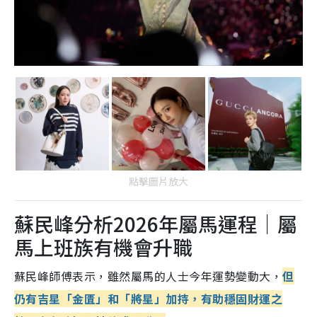
點擊圖片放大
蘇民峰分析2026年屬馬運程｜屬
馬上班族有機會升職
蘇民峰師傅表示，雖然屬馬的人士今年運勢變動大，
但
仍有吉星「金匱」和「將星」加持，有助穩固財運之