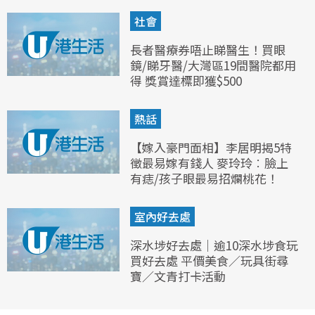
社會
長者醫療券唔止睇醫生！買眼
鏡/睇牙醫/大灣區19間醫院都用
得 獎賞達標即獲$500
熱話
【嫁入豪門面相】李居明揭5特
徵最易嫁有錢人 麥玲玲︰臉上
有痣/孩子眼最易招爛桃花！
室內好去處
深水埗好去處｜逾10深水埗食玩
買好去處 平價美食／玩具街尋
寶／文青打卡活動