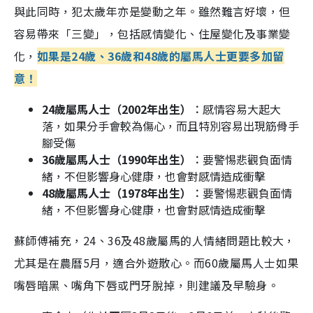
與此同時，犯太歲年亦是變動之年。雖然難言好壞，但
容易帶來「三變」，包括感情變化、住屋變化及事業變
化，
如果
是24歲、36歲和48歲的屬馬人士更要多加留
意！
24歲屬馬人士（2002年出生）︰
感情容易大起大
落，如果分手會較為傷心，而且特別容易出現筋骨手
腳受傷
36歲屬馬人士（1990年出生）︰
要警惕悲觀負面情
緒，不但影響身心健康，也會對感情造成衝擊
48歲屬馬人士（1978年出生）︰
要警惕悲觀負面情
緒，不但影響身心健康，也會對感情造成衝擊
蘇師傅補充，24、36及48歲屬馬的人情緒問題比較大，
尤其是在農曆5月，適合外遊散心。而60歲屬馬人士如果
嘴唇暗黑、嘴角下唇或門牙脫掉，則建議及早驗身。