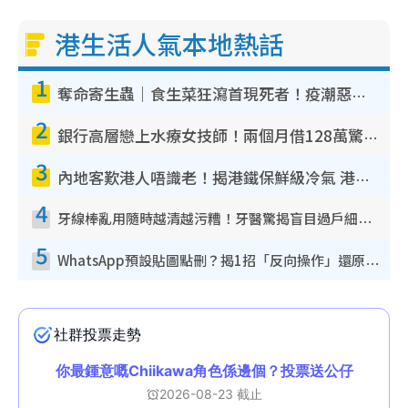
港生活人氣本地熱話
1
奪命寄生蟲｜食生菜狂瀉首現死者！疫潮惡化錄1.8萬宗病例 揭洗菜3大謬誤
2
銀行高層戀上水療女技師！兩個月借128萬驚覺「沉船」沉落火海 揭背後疑似邪教操控賣淫
3
內地客歎港人唔識老！揭港鐵保鮮級冷氣 港人求放過：咪投訴
4
牙線棒亂用隨時越清越污糟！牙醫驚揭盲目過戶細菌恐致蛀牙：呢種先係日常真保養
5
WhatsApp預設貼圖點刪？揭1招「反向操作」還原簡潔介面 附3步實測教學