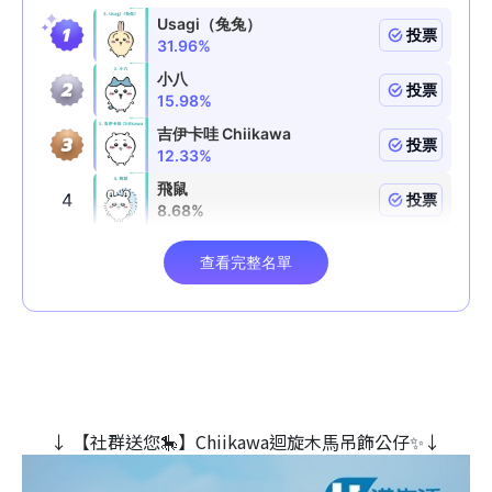
↓ 【社群送您🎠】Chiikawa迴旋木⾺吊飾公仔✨↓