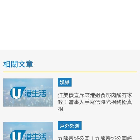
相關文章
娛樂
江美儀直斥某港姐食嘢肉酸冇家
教！當事人手寫信曝光揭終極真
相
戶外郊遊
九龍寨城公園︱九龍寨城公園設