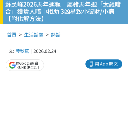
蘇民峰2026馬年運程︱屬豬馬年迎「太歲暗
合」獲貴人暗中相助 3凶星致小破財/小病
【附化解方法】
首頁
生活話題
熱話
文:
陸秋燕
2026.02.24
在Google追蹤
用 App 睇文
《UHK 港生活》