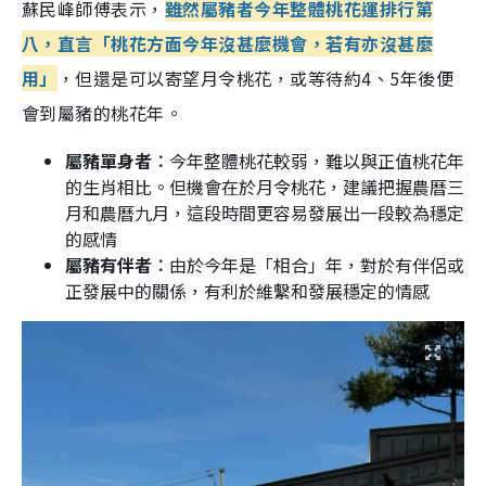
蘇民峰師傅表示，
雖然屬豬者今年整體桃花運排行第
八，直言「桃花方面今年沒甚麼機會，若有亦沒甚麼
用」
，但還是可以寄望月令桃花，或等待約4、5年後便
會到屬豬的桃花年。
屬豬單身者︰
今年整體桃花較弱，難以與正值桃花年
的生肖相比。但機會在於月令桃花，建議把握農曆三
月和農曆九月，這段時間更容易發展出一段較為穩定
的感情
屬豬有伴者︰
由於今年是「相合」年，對於有伴侶或
正發展中的關係，有利於維繫和發展穩定的情感