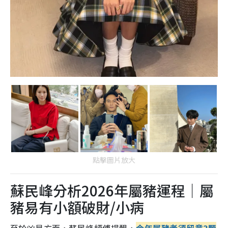
點擊圖片放大
蘇民峰分析2026年屬豬運程｜屬
豬易有小額破財/小病
至於凶星方面，蘇民峰師傅提醒，
今年屬豬者須留意3顆