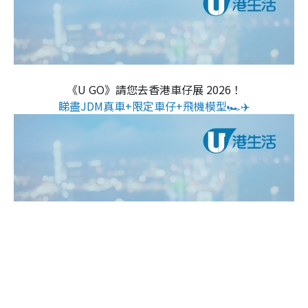
《U GO》請您去香港車仔展 2026！
睇盡JDM真車+限定車仔+飛機模型🏎️✈️