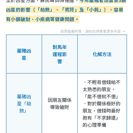
凶星的影響（「劫煞」、「死符」及「小耗」），容易
有小額破財、小疾病等健康問題。
對馬年
屬豬凶
運程影
化解方法
星
響
．不輕易借錢給不
太熟悉的朋友，
屬豬凶
「能不借就不借」
因朋友關係
星「劫
．對於關係極好的
導致破財
煞」
朋友，借錢時最好
抱有「不求歸還」
的心理準備