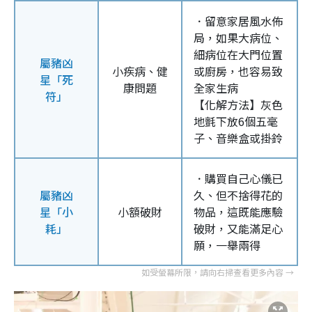
．留意家居風水佈
局，如果大病位、
細病位在大門位置
屬豬凶
小疾病、健
或廚房，也容易致
星「死
康問題
全家生病
符」
【化解方法】灰色
地氈下放6個五毫
子、音樂盒或掛鈴
．購買自己心儀已
屬豬凶
久、但不捨得花的
星「小
小額破財
物品，這既能應驗
耗」
破財，又能滿足心
願，一舉兩得