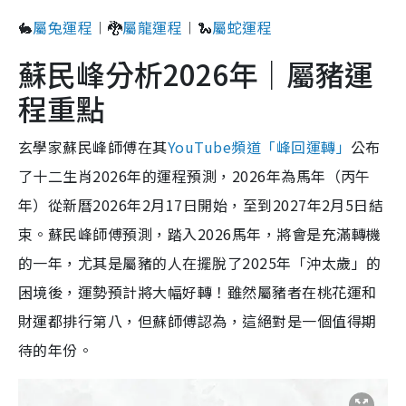
🐇
屬兔運程
︱🐉
屬龍運程
︱🐍
屬蛇運程
蘇民峰分析2026年｜屬豬運
程重點
玄學家蘇民峰師傅在其
YouTube頻道「峰回運轉」
公布
了十二生肖2026年的運程預測，2026年為馬年（丙午
年）從新曆2026年2月17日開始，至到2027年2月5日結
束。蘇民峰師傅預測，踏入2026馬年，將會是充滿轉機
的一年，尤其是屬豬的人在擺脫了2025年「沖太歲」的
困境後，運勢預計將大幅好轉！雖然屬豬者在桃花運和
財運都排行第八，但蘇師傅認為，這絕對是一個值得期
待的年份。