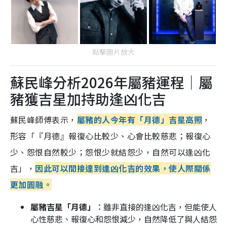
點擊圖片放大
蘇民峰分析2026年屬豬運程｜屬
豬獲吉星加持助逢凶化吉
蘇民峰師傅表示，
屬豬的人今年有「月德」吉星高照
，
形容「『月德』報復心比較少、心會比較慈悲；報復心
少、怨恨自然較少；怨恨少就結怨少，自然可以逢凶化
吉」，
因此可以間接達到逢凶化吉的效果，使人際關係
更加圓融。
屬豬吉星「月德」︰
雖非直接的逢凶化吉，但能使人
心性慈悲、報復心和怨恨減少，自然降低了與人結怨