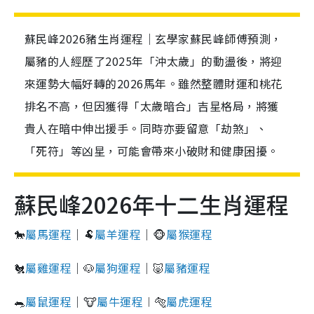
蘇民峰2026豬生肖運程｜玄學家蘇民峰師傅預測，
屬豬的人經歷了2025年「沖太歲」的動盪後，將迎
來運勢大幅好轉的2026馬年。雖然整體財運和桃花
排名不高，但因獲得「太歲暗合」吉星格局，將獲
貴人在暗中伸出援手。同時亦要留意「劫煞」、
「死符」等凶星，可能會帶來小破財和健康困擾。
蘇民峰2026年十二生肖運程
🐎
屬馬運程
｜🐏
屬羊運程
｜🐵
屬猴運程
🐔
屬雞運程
｜🐶
屬狗運程
｜🐷
屬豬運程
🐀
屬鼠運程
｜🐮
屬牛運程
︱🐅
屬虎運程