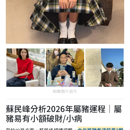
點擊圖片放大
蘇民峰分析2026年屬豬運程｜屬
豬易有小額破財/小病
至於凶星方面，蘇民峰師傅提醒，
今年屬豬者須留意3顆