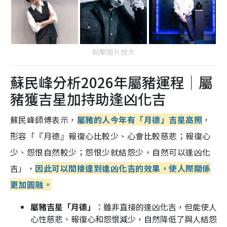
點擊圖片放大
蘇民峰分析2026年屬豬運程｜屬
豬獲吉星加持助逢凶化吉
蘇民峰師傅表示，
屬豬的人今年有「月德」吉星高照
，
形容「『月德』報復心比較少、心會比較慈悲；報復心
少、怨恨自然較少；怨恨少就結怨少，自然可以逢凶化
吉」，
因此可以間接達到逢凶化吉的效果，使人際關係
更加圓融。
屬豬吉星「月德」︰
雖非直接的逢凶化吉，但能使人
心性慈悲、報復心和怨恨減少，自然降低了與人結怨