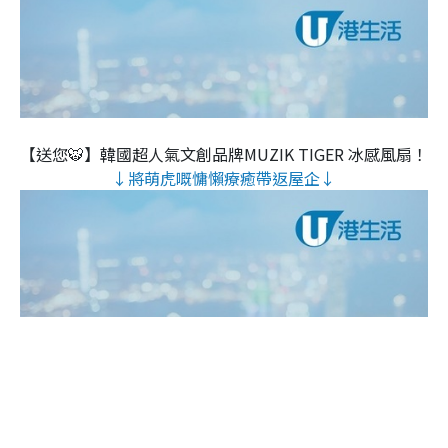
【送您🐯】韓國超人氣文創品牌MUZIK TIGER 冰感風扇！
↓將萌虎嘅慵懶療癒帶返屋企↓