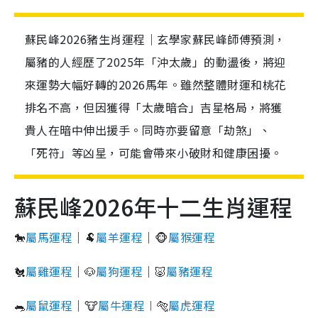
蘇民峰2026豬生肖運程｜玄學家蘇民峰師傅預測，
屬豬的人經歷了2025年「沖太歲」的動盪後，將迎
來運勢大幅好轉的2026馬年。雖然整體財運和桃花
排名不高，但因獲得「太歲暗合」吉星格局，將獲
貴人在暗中伸出援手。同時亦要留意「劫煞」、
「死符」等凶星，可能會帶來小破財和健康困擾。
蘇民峰2026年十二生肖運程
🐎
屬馬運程
｜🐏
屬羊運程
｜🐵
屬猴運程
🐔
屬雞運程
｜🐶
屬狗運程
｜🐷
屬豬運程
🐀
屬鼠運程
｜🐮
屬牛運程
︱🐅
屬虎運程