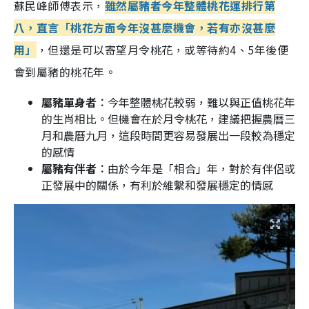
蘇民峰師傅表示，
雖然屬豬者今年整體桃花運排行第
八，直言「桃花方面今年沒甚麼機會，若有亦沒甚麼
用」
，但還是可以寄望月令桃花，或等待約4、5年後便
會到屬豬的桃花年。
屬豬單身者︰
今年整體桃花較弱，難以與正值桃花年
的生肖相比。但機會在於月令桃花，建議把握農曆三
月和農曆九月，這段時間更容易發展出一段較為穩定
的感情
屬豬有伴者︰
由於今年是「相合」年，對於有伴侶或
正發展中的關係，有利於維繫和發展穩定的情感