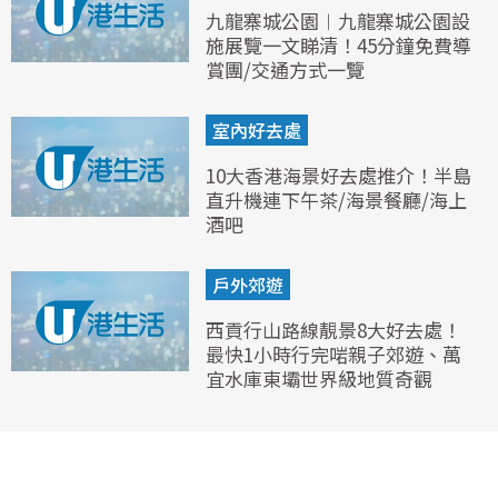
九龍寨城公園︱九龍寨城公園設
施展覽一文睇清！45分鐘免費導
賞團/交通方式一覽
室內好去處
10大香港海景好去處推介！半島
直升機連下午茶/海景餐廳/海上
酒吧
戶外郊遊
西貢行山路線靚景8大好去處！
最快1小時行完啱親子郊遊、萬
宜水庫東壩世界級地質奇觀