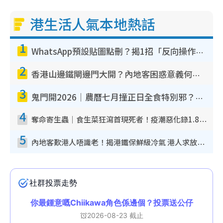
港生活人氣本地熱話
1
WhatsApp預設貼圖點刪？揭1招「反向操作」還原簡潔介面 附3步實測教學
2
香港山邊鐵閘邊門大開？內地客困惑意義何在！網民神回覆：呢種叫法理性防禦
3
鬼門開2026｜農曆七月撞正日全食特別邪？專家警告切忌做一事！揭4大禁忌+2招保平安
4
奪命寄生蟲｜食生菜狂瀉首現死者！疫潮惡化錄1.8萬宗病例 揭洗菜3大謬誤
5
內地客歎港人唔識老！揭港鐵保鮮級冷氣 港人求放過：咪投訴