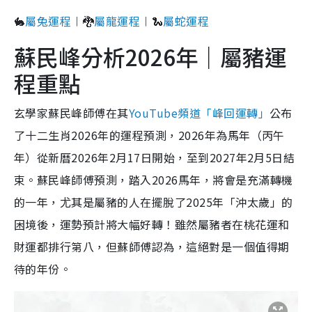
🐇
屬兔運程
︱🐉
屬龍運程
︱🐍
屬蛇運程
蘇民峰分析2026年｜屬豬運
程重點
玄學家蘇民峰師傅在其
YouTube頻道「峰回運轉」
公布
了十二生肖2026年的運程預測，2026年為馬年（丙午
年）從新曆2026年2月17日開始，至到2027年2月5日結
束。蘇民峰師傅預測，踏入2026馬年，將會是充滿轉機
的一年，尤其是屬豬的人在擺脫了2025年「沖太歲」的
困境後，運勢預計將大幅好轉！雖然屬豬者在桃花運和
財運都排行第八，但蘇師傅認為，這絕對是一個值得期
待的年份。