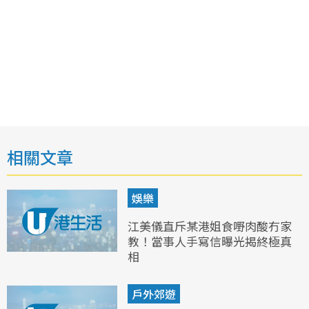
相關文章
娛樂
江美儀直斥某港姐食嘢肉酸冇家
教！當事人手寫信曝光揭終極真
相
戶外郊遊