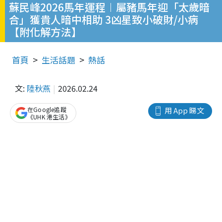
蘇民峰2026馬年運程︱屬豬馬年迎「太歲暗
合」獲貴人暗中相助 3凶星致小破財/小病
【附化解方法】
首頁
生活話題
熱話
文:
陸秋燕
2026.02.24
在Google追蹤
用 App 睇文
《UHK 港生活》