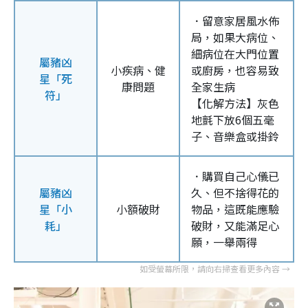
．留意家居風水佈
局，如果大病位、
細病位在大門位置
屬豬凶
小疾病、健
或廚房，也容易致
星「死
康問題
全家生病
符」
【化解方法】灰色
地氈下放6個五毫
子、音樂盒或掛鈴
．購買自己心儀已
屬豬凶
久、但不捨得花的
星「小
小額破財
物品，這既能應驗
耗」
破財，又能滿足心
願，一舉兩得