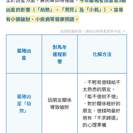
凶星的影響（「劫煞」、「死符」及「小耗」），容易
有小額破財、小疾病等健康問題。
對馬年
屬豬凶
運程影
化解方法
星
響
．不輕易借錢給不
太熟悉的朋友，
屬豬凶
「能不借就不借」
因朋友關係
星「劫
．對於關係極好的
導致破財
煞」
朋友，借錢時最好
抱有「不求歸還」
的心理準備