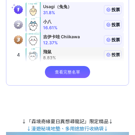
↓「森境奇緣夏日異想尋龍記」限定精品↓
↓漫遊秘境地墊、多用途旅行收納袋↓