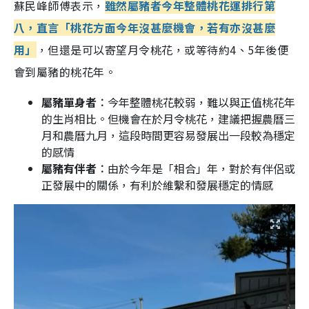
蘇民峰師傅表示，
雖然屬豬者今年整體桃花運排行第
八，直言「桃花方面今年沒甚麼機會，若有亦沒甚麼
用」
，但還是可以寄望月令桃花，或等待約4、5年後便
會到屬豬的桃花年。
屬豬單身者︰
今年整體桃花較弱，難以與正值桃花年
的生肖相比。但機會在於月令桃花，建議把握農曆三
月和農曆九月，這段時間更容易發展出一段較為穩定
的感情
屬豬有伴者︰
由於今年是「相合」年，對於有伴侶或
正發展中的關係，有利於維繫和發展穩定的情感