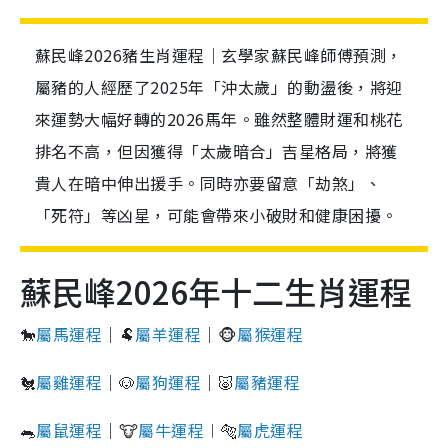
蘇民峰2026豬生肖運程｜玄學家蘇民峰師傅預測，
屬豬的人經歷了2025年「沖太歲」的動盪後，將迎
來運勢大幅好轉的2026馬年。雖然整體財運和桃花
排名不高，但因獲得「太歲暗合」吉星格局，將獲
貴人在暗中伸出援手。同時亦要留意「劫煞」、
「死符」等凶星，可能會帶來小破財和健康困擾。
蘇民峰2026年十二生肖運程
🐎
屬馬運程
｜🐏
屬羊運程
｜🐵
屬猴運程
🐔
屬雞運程
｜🐶
屬狗運程
｜🐷
屬豬運程
🐀
屬鼠運程
｜🐮
屬牛運程
︱🐅
屬虎運程