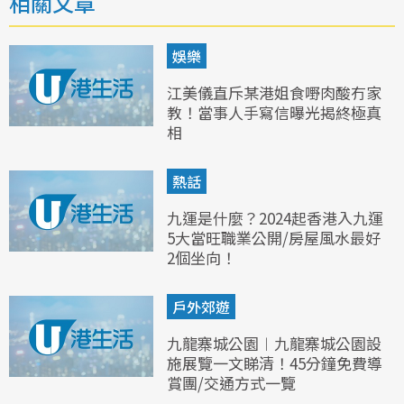
相關文章
娛樂
江美儀直斥某港姐食嘢肉酸冇家
教！當事人手寫信曝光揭終極真
相
熱話
九運是什麼？2024起香港入九運
5大當旺職業公開/房屋風水最好
2個坐向！
戶外郊遊
九龍寨城公園︱九龍寨城公園設
施展覽一文睇清！45分鐘免費導
賞團/交通方式一覽