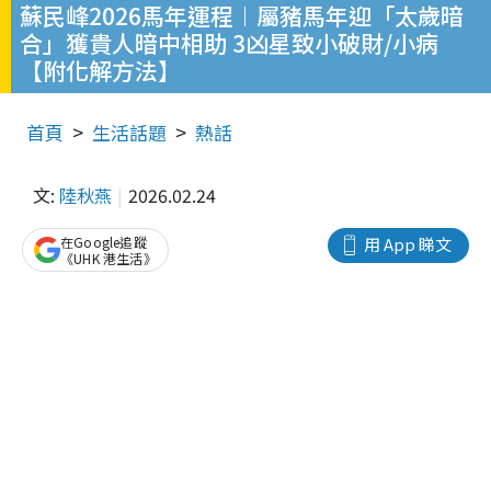
蘇民峰2026馬年運程︱屬豬馬年迎「太歲暗
合」獲貴人暗中相助 3凶星致小破財/小病
【附化解方法】
首頁
生活話題
熱話
文:
陸秋燕
2026.02.24
在Google追蹤
用 App 睇文
《UHK 港生活》