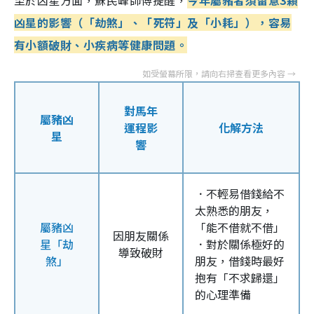
凶星的影響（「劫煞」、「死符」及「小耗」），容易
有小額破財、小疾病等健康問題。
對馬年
屬豬凶
運程影
化解方法
星
響
．不輕易借錢給不
太熟悉的朋友，
屬豬凶
「能不借就不借」
因朋友關係
星「劫
．對於關係極好的
導致破財
煞」
朋友，借錢時最好
抱有「不求歸還」
的心理準備