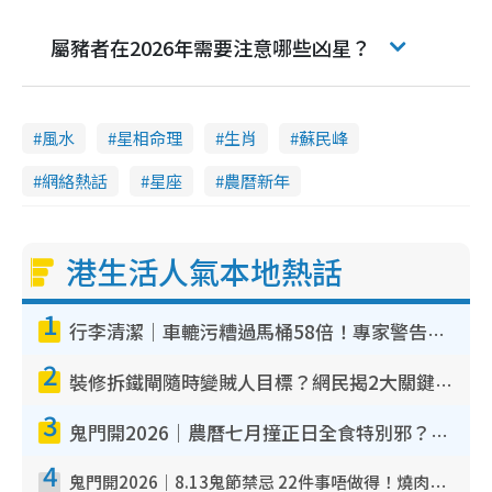
屬豬者在2026年需要注意哪些凶星？
風水
星相命理
生肖
蘇民峰
網絡熱話
星座
農曆新年
港生活人氣本地熱話
1
行李清潔｜車轆污糟過馬桶58倍！專家警告忌用酒精抹 教1招免污手除菌
2
裝修拆鐵閘隨時變賊人目標？網民揭2大關鍵用途：裝新式等於白裝？附新舊鐵閘分別
3
鬼門開2026｜農曆七月撞正日全食特別邪？專家警告切忌做一事！揭4大禁忌+2招保平安
4
鬼門開2026｜8.13鬼節禁忌 22件事唔做得！燒肉、刺身要少食？半夜勿吹口哨/打呢個電話