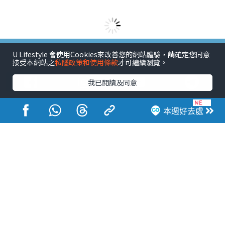
港玩港食港生活
U Lifestyle 會使用Cookies來改善您的網站體驗，請確定您同意
接受本網站之
私隱政策和使用條款
才可繼續瀏覽。
我已閱讀及同意
本週好去處
活動展覽
市集
開倉
尖沙咀好去處
銅鑼灣好去處
元朗好去處
荃灣好去處
旺角好去處
社會
餐廳情報
戶外郊遊
社會福利
熱門類別
網民熱話
活動展覽
市集
開倉
尖沙咀好去處
銅鑼灣好去處
元朗好去處
荃灣好去處
旺角好去處
社會
餐廳情報
戶外郊遊