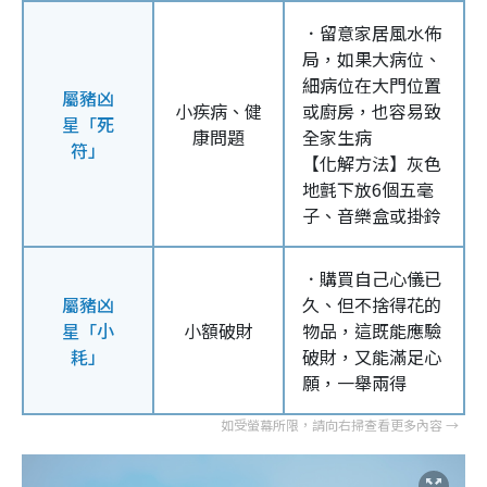
．留意家居風水佈
局，如果大病位、
細病位在大門位置
屬豬凶
小疾病、健
或廚房，也容易致
星「死
康問題
全家生病
符」
【化解方法】灰色
地氈下放6個五毫
子、音樂盒或掛鈴
．購買自己心儀已
屬豬凶
久、但不捨得花的
星「小
小額破財
物品，這既能應驗
耗」
破財，又能滿足心
願，一舉兩得