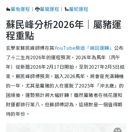
🐇
屬兔運程
︱🐉
屬龍運程
︱🐍
屬蛇運程
蘇民峰分析2026年｜屬豬運
程重點
玄學家蘇民峰師傅在其
YouTube頻道「峰回運轉」
公布
了十二生肖2026年的運程預測，2026年為馬年（丙午
年）從新曆2026年2月17日開始，至到2027年2月5日結
束。蘇民峰師傅預測，踏入2026馬年，將會是充滿轉機
的一年，尤其是屬豬的人在擺脫了2025年「沖太歲」的
困境後，運勢預計將大幅好轉！雖然屬豬者在桃花運和
財運都排行第八，但蘇師傅認為，這絕對是一個值得期
待的年份。