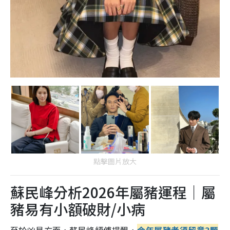
點擊圖片放大
蘇民峰分析2026年屬豬運程｜屬
豬易有小額破財/小病
至於凶星方面，蘇民峰師傅提醒，
今年屬豬者須留意3顆