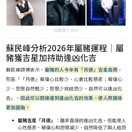
點擊圖片放大
蘇民峰分析2026年屬豬運程｜屬
豬獲吉星加持助逢凶化吉
蘇民峰師傅表示，
屬豬的人今年有「月德」吉星高照
，
形容「『月德』報復心比較少、心會比較慈悲；報復心
少、怨恨自然較少；怨恨少就結怨少，自然可以逢凶化
吉」，
因此可以間接達到逢凶化吉的效果，使人際關係
更加圓融。
屬豬吉星「月德」︰
雖非直接的逢凶化吉，但能使人
心性慈悲、報復心和怨恨減少，自然降低了與人結怨