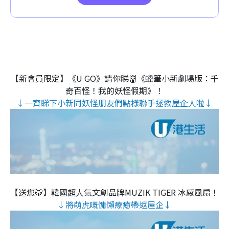
【新會員限定】《U GO》請你睇👹《蠟筆小新劇場版：千
奇百怪！我的妖怪假期》！
↓一齊睇下小新同妖怪朋友們點樣聯手拯救屋企人啦↓
【送您🐯】韓國超人氣文創品牌MUZIK TIGER 冰感風扇！
↓將萌虎嘅慵懶療癒帶返屋企↓