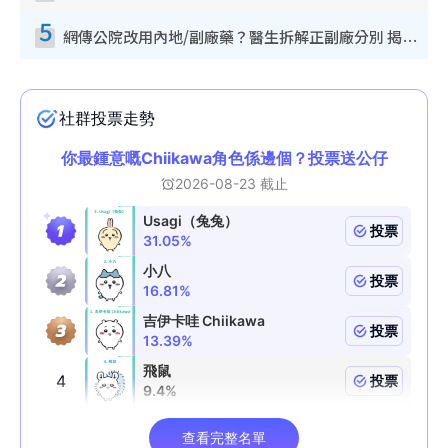
5
網傳公院改用內地/副廠藥？醫生拆解正副廠分別 揭4類人換藥隨時出事