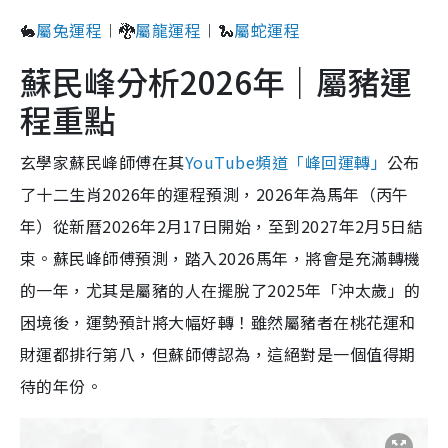
🐇
屬兔運程
︱🐉
屬龍運程
︱🐍
屬蛇運程
蘇民峰分析2026年｜屬豬運
程重點
玄學家蘇民峰師傅在其
YouTube頻道「峰回運轉」
公布
了十二生肖2026年的運程預測，2026年為馬年（丙午
年）從新曆2026年2月17日開始，至到2027年2月5日結
束。蘇民峰師傅預測，踏入2026馬年，將會是充滿轉機
的一年，尤其是屬豬的人在擺脫了2025年「沖太歲」的
困境後，運勢預計將大幅好轉！雖然屬豬者在桃花運和
財運都排行第八，但蘇師傅認為，這絕對是一個值得期
待的年份。