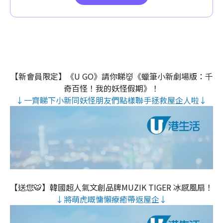
【新會員限定】《U GO》請你睇👹《蠟筆小新劇場版：千
奇百怪！我的妖怪假期》！
↓一齊睇下小新同妖怪朋友們點樣聯手拯救屋企人啦↓
【送您🐯】韓國超人氣文創品牌MUZIK TIGER 冰感風扇！
↓將萌虎嘅慵懶療癒帶返屋企↓