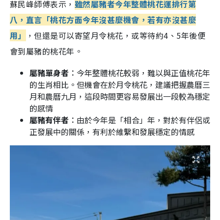
蘇民峰師傅表示，
雖然屬豬者今年整體桃花運排行第
八，直言「桃花方面今年沒甚麼機會，若有亦沒甚麼
用」
，但還是可以寄望月令桃花，或等待約4、5年後便
會到屬豬的桃花年。
屬豬單身者︰
今年整體桃花較弱，難以與正值桃花年
的生肖相比。但機會在於月令桃花，建議把握農曆三
月和農曆九月，這段時間更容易發展出一段較為穩定
的感情
屬豬有伴者︰
由於今年是「相合」年，對於有伴侶或
正發展中的關係，有利於維繫和發展穩定的情感