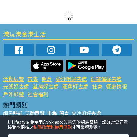
港玩港食港生活
活動展覽
市集
開倉
尖沙咀好去處
銅鑼灣好去處
元朗好去處
荃灣好去處
旺角好去處
社會
餐廳情報
戶外郊遊
社會福利
熱門類別
網民熱話
活動展覽
市集
開倉
尖沙咀好去處
銅鑼灣好去處
元朗好去處
荃灣好去處
旺角好去處
社會
U Lifestyle 會使用Cookies來改善您的網站體驗，請確定您同意
接受本網站之
私隱政策和使用條款
才可繼續瀏覽。
餐廳情報
戶外郊遊