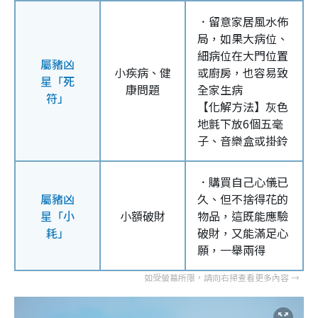
．留意家居風水佈
局，如果大病位、
細病位在大門位置
屬豬凶
小疾病、健
或廚房，也容易致
星「死
康問題
全家生病
符」
【化解方法】灰色
地氈下放6個五毫
子、音樂盒或掛鈴
．購買自己心儀已
屬豬凶
久、但不捨得花的
星「小
小額破財
物品，這既能應驗
耗」
破財，又能滿足心
願，一舉兩得