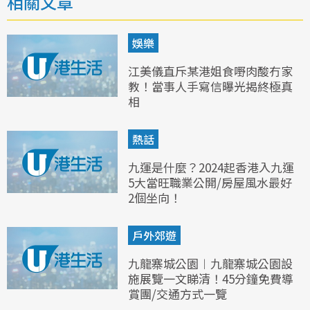
相關文章
娛樂
江美儀直斥某港姐食嘢肉酸冇家
教！當事人手寫信曝光揭終極真
相
熱話
九運是什麼？2024起香港入九運
5大當旺職業公開/房屋風水最好
2個坐向！
戶外郊遊
九龍寨城公園︱九龍寨城公園設
施展覽一文睇清！45分鐘免費導
賞團/交通方式一覽