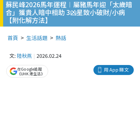
蘇民峰2026馬年運程︱屬豬馬年迎「太歲暗
合」獲貴人暗中相助 3凶星致小破財/小病
【附化解方法】
首頁
生活話題
熱話
文:
陸秋燕
2026.02.24
在Google追蹤
用 App 睇文
《UHK 港生活》