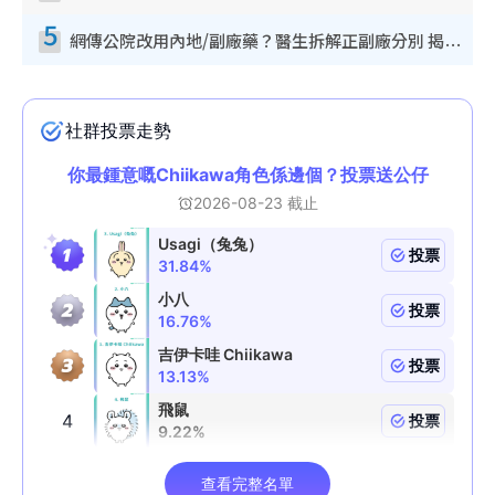
5
網傳公院改用內地/副廠藥？醫生拆解正副廠分別 揭4類人換藥隨時出事