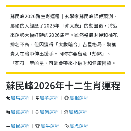
蘇民峰2026豬生肖運程｜玄學家蘇民峰師傅預測，
屬豬的人經歷了2025年「沖太歲」的動盪後，將迎
來運勢大幅好轉的2026馬年。雖然整體財運和桃花
排名不高，但因獲得「太歲暗合」吉星格局，將獲
貴人在暗中伸出援手。同時亦要留意「劫煞」、
「死符」等凶星，可能會帶來小破財和健康困擾。
蘇民峰2026年十二生肖運程
🐎
屬馬運程
｜🐏
屬羊運程
｜🐵
屬猴運程
🐔
屬雞運程
｜🐶
屬狗運程
｜🐷
屬豬運程
🐀
屬鼠運程
｜🐮
屬牛運程
︱🐅
屬虎運程