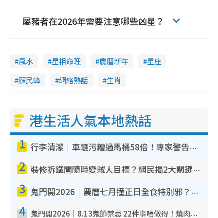
屬豬者在2026年需要注意哪些凶星？
風水
星相命理
農曆新年
星座
蘇民峰
網絡熱話
生肖
港生活人氣本地熱話
1
行李清潔｜車轆污糟過馬桶58倍！專家警告忌用酒精抹 教1招免污手除菌
2
裝修拆鐵閘隨時變賊人目標？網民揭2大關鍵用途：裝新式等於白裝？附新舊鐵閘分別
3
鬼門開2026｜農曆七月撞正日全食特別邪？專家警告切忌做一事！揭4大禁忌+2招保平安
4
鬼門開2026｜8.13鬼節禁忌 22件事唔做得！燒肉、刺身要少食？半夜勿吹口哨/打呢個電話