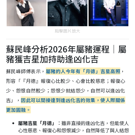
點擊圖片放大
蘇民峰分析2026年屬豬運程｜屬
豬獲吉星加持助逢凶化吉
蘇民峰師傅表示，
屬豬的人今年有「月德」吉星高照
，
形容「『月德』報復心比較少、心會比較慈悲；報復心
少、怨恨自然較少；怨恨少就結怨少，自然可以逢凶化
吉」，
因此可以間接達到逢凶化吉的效果，使人際關係
更加圓融。
屬豬吉星「月德」︰
雖非直接的逢凶化吉，但能使人
心性慈悲、報復心和怨恨減少，自然降低了與人結怨