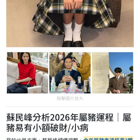
點擊圖片放大
蘇民峰分析2026年屬豬運程｜屬
豬易有小額破財/小病
至於凶星方面，蘇民峰師傅提醒，
今年屬豬者須留意3顆