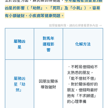
凶星的影響（「劫煞」、「死符」及「小耗」），容易
有小額破財、小疾病等健康問題。
對馬年
屬豬凶
運程影
化解方法
星
響
．不輕易借錢給不
太熟悉的朋友，
屬豬凶
「能不借就不借」
因朋友關係
星「劫
．對於關係極好的
導致破財
煞」
朋友，借錢時最好
抱有「不求歸還」
的心理準備