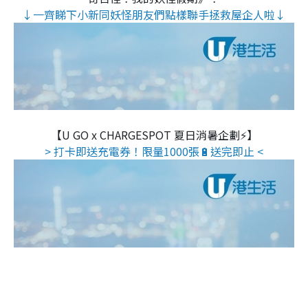
↓一齊睇下小新同妖怪朋友們點樣聯手拯救屋企人啦↓
【U GO x CHARGESPOT 夏日消暑企劃⚡】
> 打卡即送充電券！限量1000張🔋送完即止 <