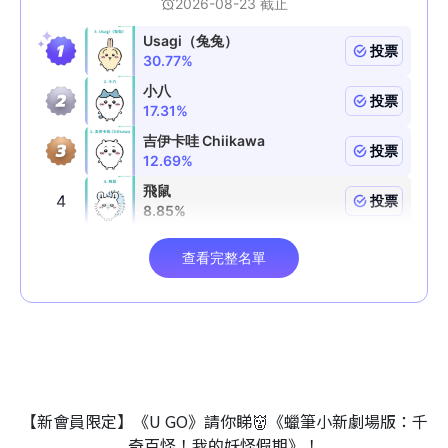
【新會員限定】《U GO》請你睇👹《蠟筆小新劇場版：千
奇百怪！我的妖怪假期》！