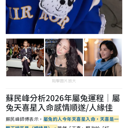
點擊圖片放大
蘇民峰分析2026年屬兔運程｜屬
兔天喜星入命感情順遂/人緣佳
蘇民峰師傅表示，
屬兔的人今年天喜星入命，天喜是一
顆正桃花星（姻緣星）。
雖然「天喜」緊次於「紅