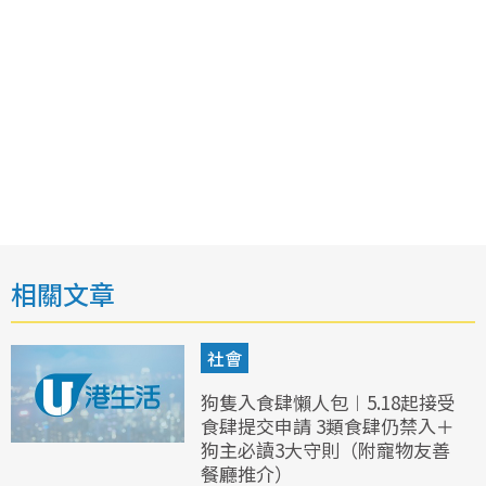
相關文章
社會
狗隻入食肆懶人包︱5.18起接受
食肆提交申請 3類食肆仍禁入＋
狗主必讀3大守則（附寵物友善
餐廳推介）