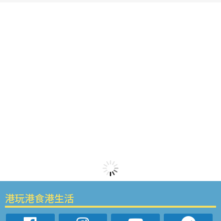
港玩港食港生活