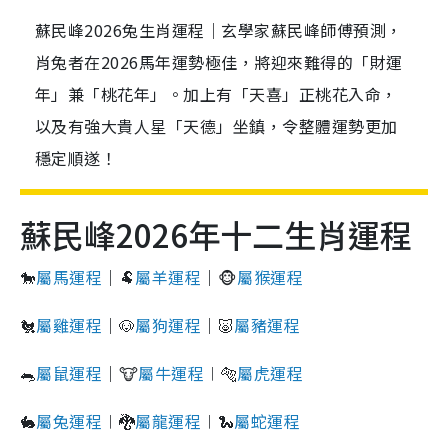
蘇民峰2026兔生肖運程｜玄學家蘇民峰師傅預測，
肖兔者在2026馬年運勢極佳，將迎來難得的「財運
年」兼「桃花年」。加上有「天喜」正桃花入命，
以及有強大貴人星「天德」坐鎮，令整體運勢更加
穩定順遂！
蘇民峰2026年十二生肖運程
🐎
屬馬運程
｜🐏
屬羊運程
｜🐵
屬猴運程
🐔
屬雞運程
｜🐶
屬狗運程
｜🐷
屬豬運程
🐀
屬鼠運程
｜🐮
屬牛運程
︱🐅
屬虎運程
🐇
屬兔運程
︱🐉
屬龍運程
︱🐍
屬蛇運程