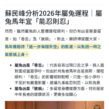
蘇民峰分析2026年屬兔運程｜屬
兔馬年宜「能忍則忍」
然而，雖然屬兔的人整體運程順利，但仍有凶星需要留
意，如「卷舌」及「披麻」。對此，蘇師傅提醒大家，
馬年應抱持「退一步海闊天空」的態度，以免因一時之
氣惹禍上身。
屬兔凶星「卷舌」︰
代表容易出現口舌之爭、與人面
對面或當面爭吵。但由於肖兔者馬年吉星高照、運程
順利，「卷舌」的影響相對較輕，只是一些小爭吵，
不至於有嚴重影響，建議凡事能忍則忍、以和為貴
屬兔凶星「披麻」︰
多留意身體健康方面，特別是家
中年長者的健康狀況，更需多加關心