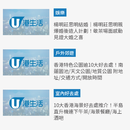
娛樂
楊明莊思明結婚｜楊明莊思明親
爆婚後造人計劃！敬茶場面感動
見證大婚之喜
戶外郊遊
香港特色公園逾10大好去處！南
蓮園池/天文公園/地質公園 附地
址/交通方式/開放時間
室內好去處
10大香港海景好去處推介！半島
直升機連下午茶/海景餐廳/海上
酒吧