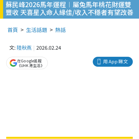
蘇民峰2026馬年運程︱屬兔馬年桃花財運雙
豐收 天喜星入命人緣佳/收入不穩者有望改善
首頁
生活話題
熱話
文:
陸秋燕
2026.02.24
在Google追蹤
用 App 睇文
《UHK 港生活》