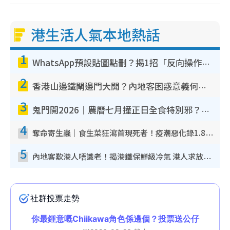
港生活人氣本地熱話
1
WhatsApp預設貼圖點刪？揭1招「反向操作」還原簡潔介面 附3步實測教學
2
香港山邊鐵閘邊門大開？內地客困惑意義何在！網民神回覆：呢種叫法理性防禦
3
鬼門開2026｜農曆七月撞正日全食特別邪？專家警告切忌做一事！揭4大禁忌+2招保平安
4
奪命寄生蟲｜食生菜狂瀉首現死者！疫潮惡化錄1.8萬宗病例 揭洗菜3大謬誤
5
內地客歎港人唔識老！揭港鐵保鮮級冷氣 港人求放過：咪投訴