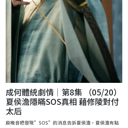
成何體統劇情｜第8集 （05/20）
夏侯澹隱瞞SOS真相 藉修陵對付
太后
庾晚音把發現”SOS”的消息告訴夏侯澹，夏侯澹有點