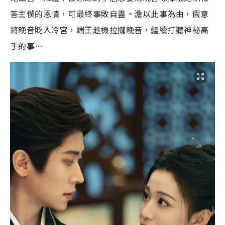
答主僕的恩情，可最終事敗自盡。澹以此事為由，假意
將晚音貶入冷宮，端王趁機拉攏晚音，繼續打聽神秘高
手的事…