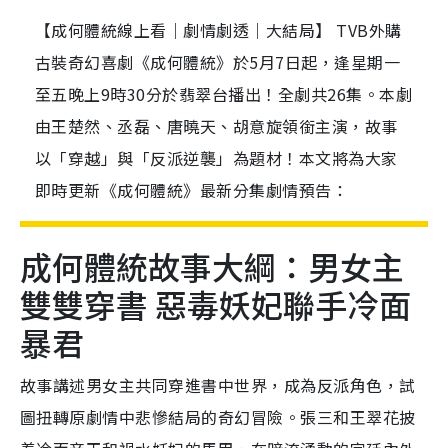
【成何體統線上看｜劇情劇透｜大結局】 TVB外購
古裝奇幻喜劇《成何體統》於5月7日起，逢星期一
至五晚上9時30分於翡翠台播出！全劇共26集。本劇
由王楚然、丞磊、唐曉天、胡意旋領銜主演，故事
以「穿越」與「反派逆襲」為題材！本文將為大家
即時更新《成何體統》最新分集劇情預告：
成何體統故事大綱：男女主
雙雙穿書 惡毒妖妃聯手冷面
暴君
故事講述男女主共同穿進書中世界，成為反派角色，試
圖扭轉原劇情中悲慘結局的奇幻冒險。張三和王翠花披