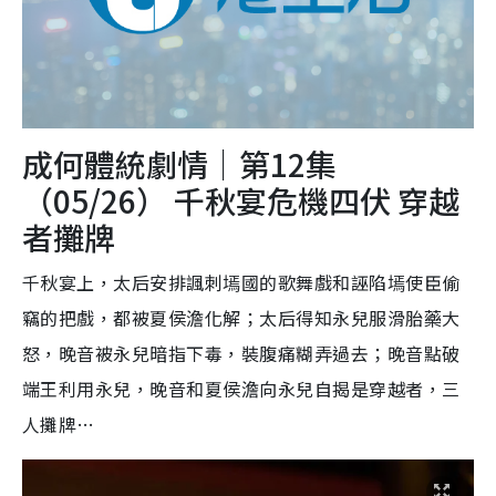
成何體統劇情｜第12集
（05/26） 千秋宴危機四伏 穿越
者攤牌
千秋宴上，太后安排諷刺墕國的歌舞戲和誣陷墕使臣偷
竊的把戲，都被夏侯澹化解；太后得知永兒服滑胎藥大
怒，晚音被永兒暗指下毒，裝腹痛糊弄過去；晚音點破
端王利用永兒，晚音和夏侯澹向永兒自揭是穿越者，三
人攤牌…