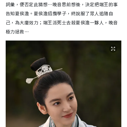
詞彙，便否定此猜想…晚音思前想後，決定把端王的事
告知夏侯澹。夏侯澹招攬學子，終說服了眾人追隨自
己，為大廈效力；端王派死士去殺夏侯澹一夥人，晚音
極力拯救…