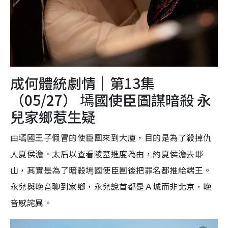
成何體統劇情｜第13集
（05/27） 墕國使臣圖謀暗殺 永
兒家鄉惹生疑
由墕國王子假冒的使臣團來到大廈，目的是為了殺掉仇
人夏侯澹。太后以查看陵墓進度為由，約夏侯澹去邶
山，其實是為了暗殺墕國使臣團後把罪名都推給端王。
永兒與晚音聊到家鄉，永兒說首都是Ａ城而非北京，晚
音感詫異。