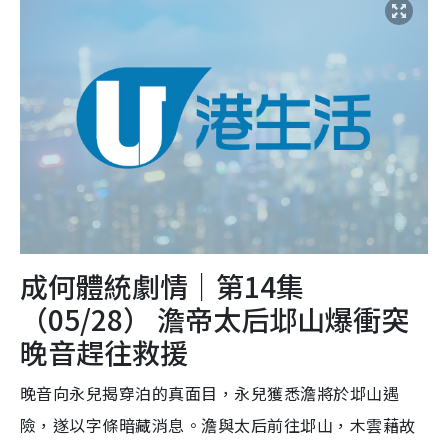
成何體統劇情｜第14集
（05/28） 澹帝太后邶山爆衝突
晚音趕往救援
晚音向永兒揭穿泊的真面目，永兒獲悉澹將於邶山遇
險，遂以字條暗藏消息。澹與太后前往邶山，木雲藉故