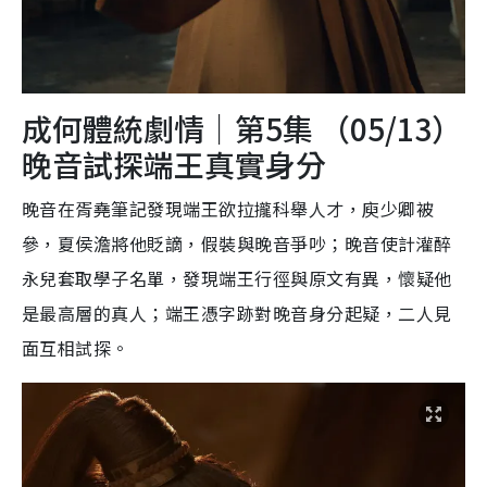
成何體統劇情｜第5集 （05/13）
晚音試探端王真實身分
晚音在胥堯筆記發現端王欲拉攏科舉人才，庾少卿被
參，夏侯澹將他貶謫，假裝與晚音爭吵；晚音使計灌醉
永兒套取學子名單，發現端王行徑與原文有異，懷疑他
是最高層的真人；端王憑字跡對晚音身分起疑，二人見
面互相試探。