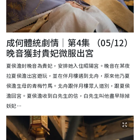
成何體統劇情｜第4集 （05/12）
晚音獲封貴妃微服出宮
夏侯澹封晚音為貴妃，安排她入住昭陽宮。晚音在某夜
拉夏侯澹出宮遊玩，並在伴月樓遇到北舟，原來他乃夏
侯澹生母的青梅竹馬。北舟跟伴月樓眾人道別，跟夏侯
澹回宮。夏侯澹收到白先生的信，白先生叫他盡早除掉
妖妃…