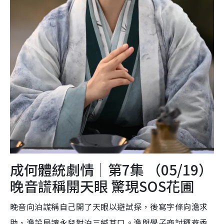
成何體統劇情｜第7集 （05/19）
晚音謊稱開天眼 驚現SOS花圃
晚音向泊謊稱自己開了天眼以避試探，後寫字條向澹求
助，澹設局讓永兒對泊三緘其口。澹與學子商討種燕黍