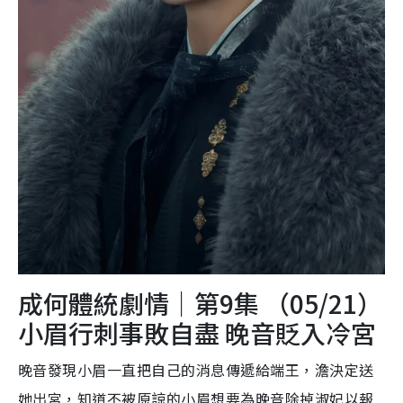
成何體統劇情｜第9集 （05/21）
小眉行刺事敗自盡 晚音貶入冷宮
晚音發現小眉一直把自己的消息傳遞給端王，澹決定送
她出宮，知道不被原諒的小眉想要為晚音除掉淑妃以報