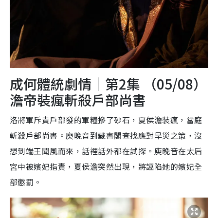
成何體統劇情｜第2集 （05/08）
澹帝裝瘋斬殺戶部尚書
洛將軍斥責戶部發的軍糧摻了砂石，夏侯澹裝瘋，當庭
斬殺戶部尚書。庾晚音到藏書閣查找應對旱災之策，沒
想到端王聞風而來，話裡話外都在試探。庾晚音在太后
宮中被嬪妃指責，夏侯澹突然出現，將誣陷她的嬪妃全
部懲罰。