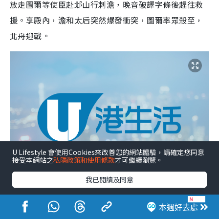
放走圖爾等使臣赴邶山行刺澹，晚音破譯字條後趕往救
援。享殿內，澹和太后突然爆發衝突，圖爾率眾殺至，
北舟迎戰。
U Lifestyle 會使用Cookies來改善您的網站體驗，請確定您同意
接受本網站之
私隱政策和使用條款
才可繼續瀏覽。
我已閱讀及同意
成何體統劇情｜第15集
本週好去處
（05/29） 澹帝遇刺中毒 晚音躲