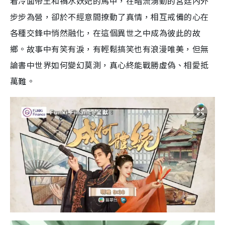
着冷面帝王和禍水妖妃的馬甲，在暗流湧動的宮廷內外
步步為營，卻於不經意間撩動了真情，相互戒備的心在
各種交鋒中悄然融化，在這個異世之中成為彼此的故
鄉。故事中有笑有淚，有輕鬆搞笑也有浪漫唯美，但無
論書中世界如何變幻莫測，真心終能戰勝虛偽、相愛抵
萬難。