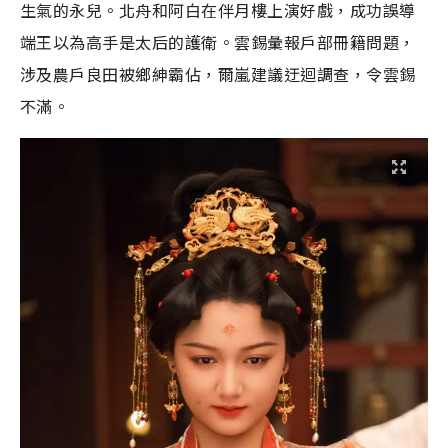
生氣的永兒。北舟和阿白在伴月樓上演好戲，成功誤導
端王以為高手是太后的護衛。雲錫彙報戶部冊籍問題，
涉及農戶良田被鄉紳霸佔，爾嵐建議迂迴調查，令雲錫
不滿。