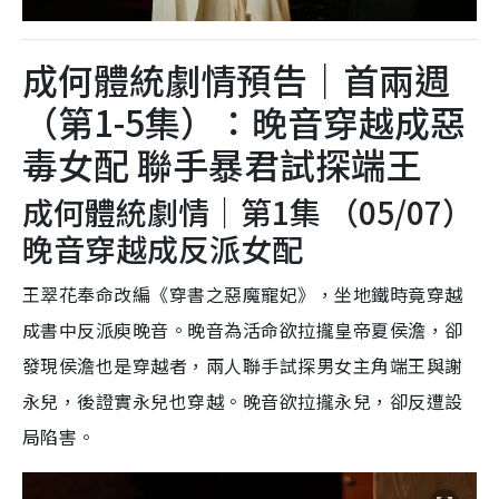
成何體統劇情預告｜首兩週
（第1-5集）：晚音穿越成惡
毒女配 聯手暴君試探端王
成何體統劇情｜第1集 （05/07）
晚音穿越成反派女配
王翠花奉命改編《穿書之惡魔寵妃》，坐地鐵時竟穿越
成書中反派庾晚音。晚音為活命欲拉攏皇帝夏侯澹，卻
發現侯澹也是穿越者，兩人聯手試探男女主角端王與謝
永兒，後證實永兒也穿越。晚音欲拉攏永兒，卻反遭設
局陷害。