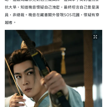
抗大旱，知道晚音懷疑自己洩密，最終坦言自己曾是演
員，非總裁。晚音在藏書閣外發現SOS花圃，懷疑有穿
越者。