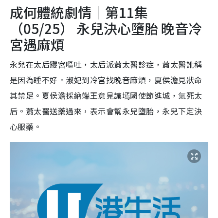
成何體統劇情｜第11集
（05/25） 永兒決心墮胎 晚音冷
宮遇麻煩
永兒在太后寢宮嘔吐，太后派蕭太醫診症，蕭太醫訛稱
是因為睡不好。淑妃到冷宮找晚音麻煩，夏侯澹見狀命
其禁足。夏侯澹採納端王意見讓墕國使節進城，氣死太
后。蕭太醫送藥過來，表示會幫永兒墮胎，永兒下定決
心服藥。