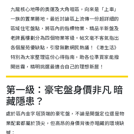
九龍核心地帶的奧運及大角咀區，向來是「上車」
一族的置業勝地。最近討論區上流傳一份超詳細的
區域住宅盤點，將區內的指標物業、精品半新盤及
老牌舊樓劃分為四個物業等級。帖文毫不客氣指出
各個屋苑優缺點，引發無數網民熱議！《港生活》
特別為大家整理這份心得指南，助各位準買家能撥
開迷霧，精明挑選最適合自己的理想新居！
第一級：豪宅盤身價非凡 暗
藏隱患？
處於區內金字塔頂端的豪宅盤，不論是開盤定位還是物
業配套都屬於頂尖，但高昂的身價背後亦暗藏的環境缺
憾：