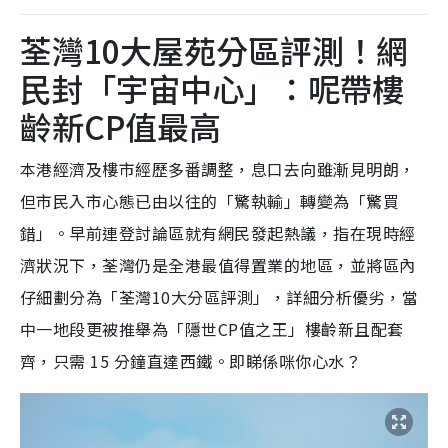
荃灣10大屋苑分區評測！網
民封「宇宙中心」：呢帶樓
齡新CP值最高
本港經濟及樓市經歷多番調整，息口去向雖漸見明朗，
但市民入市心態已由以往的「驚執輸」轉變為「驚買
錯」。早前連登討論區就有網民發起熱議，指在現時經
濟狀況下，荃灣仍是全港最值得置業的地區，並將區內
仔細劃分為「荃灣10大分區評測」，詳細分析優劣，當
中一地段更被推舉為「隱世CP值之王」樓齡新且配套
齊，只需 15 分鐘直達西鐵。即睇係咪你心水？