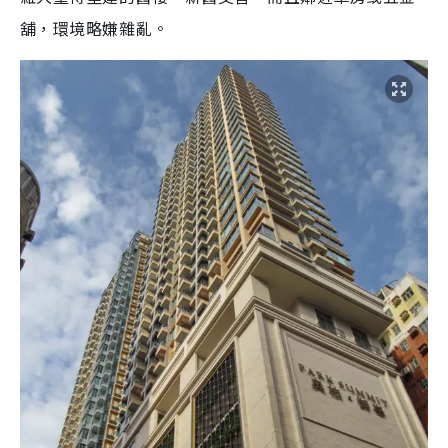
舖，環境略嫌雜亂。