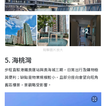
+2
點擊圖片放大
5. 海桃灣
步程直駁港鐵奧運站與奧海城三期，日常出行及購物極
其便利；缺點是物業規模較小，且部分座向會望向旺角
舊區樓景，景觀略受影響。