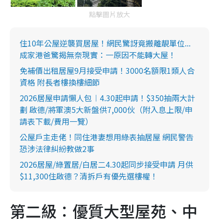
點擊圖片放大
住10年公屋逆襲買居屋！網民驚訝竟搬離靚單位...
成家港爸驚揭無奈現實：一原因不能轉大屋！
免補價出租居屋9月接受申請！3000名額限1類人合
資格 附長者樓換樓細節
2026居屋申請懶人包︱4.30起申請！$350抽兩大計
劃 啟德/將軍澳5大新盤供7,000伙（附入息上限/申
請表下載/費用一覽）
公屋戶主走佬！同住港妻想用綠表抽居屋 網民警告
恐涉法律糾紛教做2事
2026居屋/綠置居/白居二4.30起同步接受申請 月供
$11,300住啟德？清拆戶有優先選樓權！
第二級：優質大型屋苑、中