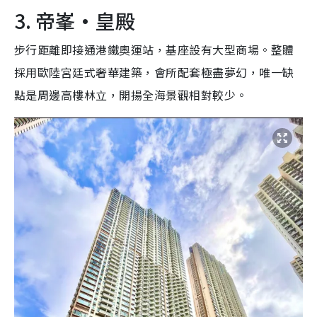
3. 帝峯·皇殿
步行距離即接通港鐵奧運站，基座設有大型商場。整體
採用歐陸宮廷式奢華建築，會所配套極盡夢幻，唯一缺
點是周邊高樓林立，開揚全海景觀相對較少。