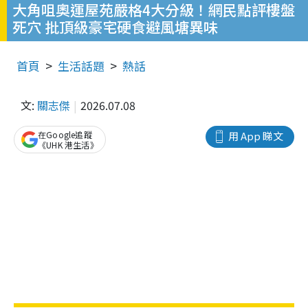
大角咀奧運屋苑嚴格4大分級！網民點評樓盤
死穴 批頂級豪宅硬食避風塘異味
首頁
生活話題
熱話
文:
關志傑
2026.07.08
在Google追蹤
用 App 睇文
《UHK 港生活》