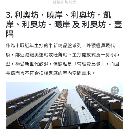
點擊圖片放大
3. 利奧坊．曉岸、利奧坊．凱
岸、利奧坊．曦岸 及 利奧坊．壹
隅
作為市區近年主打的半新精品盤系列，外觀極具現代
感，鄰近港鐵奧運站或旺角站。主打開放式及一房小戶
型，極受新世代歡迎，但缺點是「管理費昂貴」，而且
長遠而言不符合換樓家庭的室內空間需求。