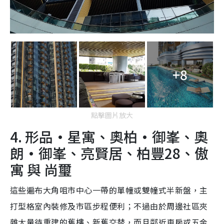
+8
點擊圖片放大
4. 形品·星寓、奧柏·御峯、奧
朗·御峯、亮賢居、柏豐28、傲
寓 與 尚璽
這些遍布大角咀市中心一帶的單幢或雙幢式半新盤，主
打型格室內裝修及市區步程便利；不過由於周邊社區夾
雜大量待重建的舊樓、新舊交替，而且鄰近車房或五金