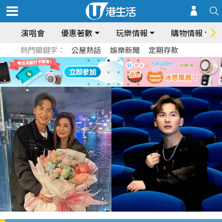
演唱會
優惠著數
玩樂情報
購物情報
熱門關鍵字：
公屋熱話
娛樂新聞
定期存款