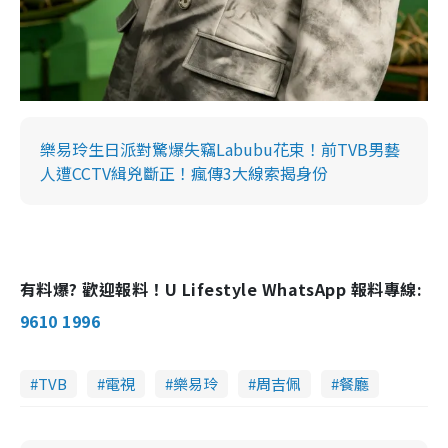
樂易玲生日派對驚爆失竊Labubu花束！前TVB男藝
人遭CCTV緝兇斷正！瘋傳3大線索揭身份
有料爆? 歡迎報料！U Lifestyle WhatsApp 報料專線:
9610 1996
TVB
電視
樂易玲
周吉佩
餐廳