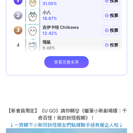
【新會員限定】《U GO》請你睇👹《蠟筆小新劇場版：千
奇百怪！我的妖怪假期》！
↓一齊睇下小新同妖怪朋友們點樣聯手拯救屋企人啦↓