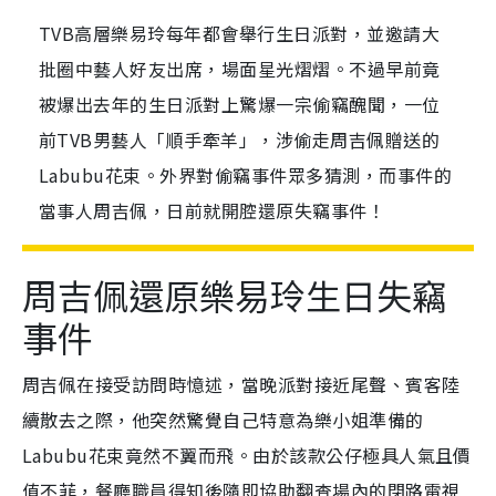
TVB高層樂易玲每年都會舉行生日派對，並邀請大
批圈中藝人好友出席，場面星光熠熠。不過早前竟
被爆出去年的生日派對上驚爆一宗偷竊醜聞，一位
前TVB男藝人「順手牽羊」，涉偷走周吉佩贈送的
Labubu花束。外界對偷竊事件眾多猜測，而事件的
當事人周吉佩，日前就開腔還原失竊事件！
周吉佩還原樂易玲生日失竊
事件
周吉佩在接受訪問時憶述，當晚派對接近尾聲、賓客陸
續散去之際，他突然驚覺自己特意為樂小姐準備的
Labubu花束竟然不翼而飛。由於該款公仔極具人氣且價
值不菲，餐廳職員得知後隨即協助翻查場內的閉路電視