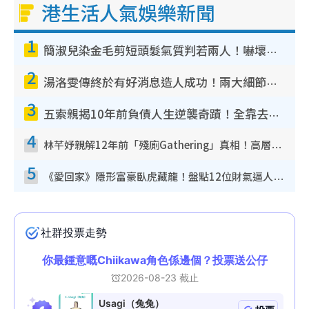
港生活人氣娛樂新聞
1
簡淑兒染金毛剪短頭髮氣質判若兩人！嚇壞老公麥大力都認唔出：「你做咩事？」
2
湯洛雯傳終於有好消息造人成功！兩大細節曝孕味極濃惹猜測：大肚婆先會咁！
3
五索親揭10年前負債人生逆襲奇蹟！全靠去一地方轉運後即遇上馬先生
4
林芊妤親解12年前「殘廁Gathering」真相！高層解約一句話重創尊嚴至今拒返TVB
5
《愛回家》隱形富豪臥虎藏龍！盤點12位財氣逼人的有錢藝人：呢位靚女3億身家唔憂做