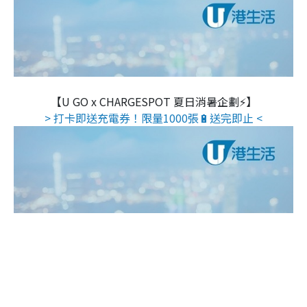
【U GO x CHARGESPOT 夏日消暑企劃⚡】
> 打卡即送充電券！限量1000張🔋送完即止 <