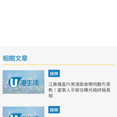
相關文章
娛樂
江美儀直斥某港姐食嘢肉酸冇家
教！當事人手寫信曝光揭終極真
相
娛樂