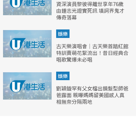
資深演員黎彼得離世享年76歲
由鍾志光證實死訊 填詞界鬼才
傳奇落幕
娛樂
古天樂演唱會｜古天樂首踏紅館
特訓賣萌花絮流出！昔日經典合
唱歌驚爆未必唱
娛樂
劉穎鏇罕有父女檔出鏡髮型師爸
爸露面 親曝媽媽留美國感人真
相無奈分隔兩地