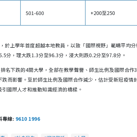
501-600
+200至250
例，於上學年首度超越本地教員，以致「國際視野」範疇平均分
.5分，理大跌1.3分至96.3分，浸大則跌0.2分至97.8分。
香港排名下跌的4間大學，全部在教學聲譽、師生比例及國際合作
譽下跌而影響。至於師生比例及國際合作減少，估計受新冠疫情
吸引國際人才和推動知識經濟的橋樑。
報料專線:
9610 1996