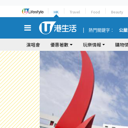
HK
Travel
Food
Beauty
熱門關鍵字：
公屋
演唱會
優惠著數
玩樂情報
購物