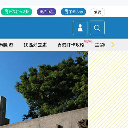
社群打卡攻略
商戶中心
下載 App
繁
简
周圍遊
18區好去處
香港打卡攻略
主題特集