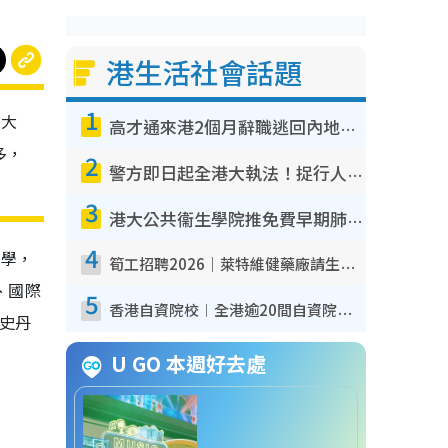
港生活社會話題
1
間大
高才通來港2個月辭職逃回內地！控訴港企3宗罪 歎微管理極窒息
多，
2
警方即日起全港大執法！捉行人亂過馬路+司機不專注駕駛！亂過馬路罰$2000
3
港大公共衞生學院推免費早期肺癌篩查！合資格人士將獲全額資助定期血液化驗／電腦斷層掃描／風險評估
4
大學，
筍工招聘2026｜萊特維健藥廠請生產操作員！月薪高達$1.7萬 冷氣廠房/五天工作/保證雙糧
、國際
5
香港自資院校︱全港逾20間自資院校課程報名攻略 留位費可退/申請日期/報名連結
史丹
U GO 本週好去處