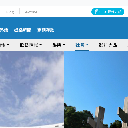
Blog
e-zone
U GO搵好去處
熱話
娛樂新聞
定期存款
情報
飲食情報
娛樂
社會
影片專區