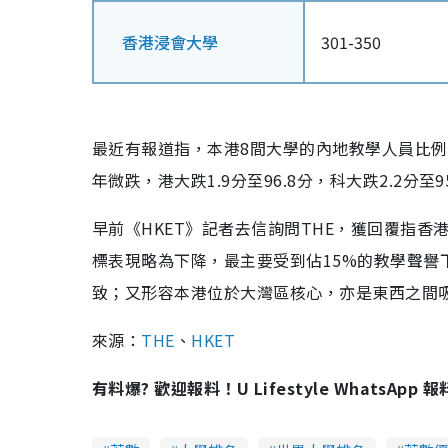
香港浸會大學
301-350
最近有報道指，本港8間大學的內地教學人員比
年微跌，港大跌1.9分至96.8分，科大跌2.2分至95
早前《HKET》記者去信詢問THE，獲回覆指
標表現略為下降，最主要受到佔15%的教學聲
致；又形容本港位於大灣區核心，亦是東西之間
來源：
THE
、
HKET
有料爆? 歡迎報料！U Lifestyle WhatsApp 