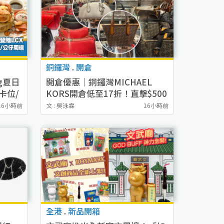
銅鑼灣
.
開倉
ng夏日
開倉優惠｜銅鑼灣MICHAEL
卡位/
KORS開倉低至17折！直擊$500
書籤
起買手袋/銀包/鞋款 必買經典
16小時前
文 : 吳泳霖
16小時前
Jet Set系列
全港
.
新品開箱