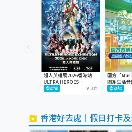
超人英雄展2026香港站
圍方「Music 
ULTRA HEROES
圍系生活音
EXHIBITION
歸！🎶
展覽
旺角
商場
香港好去處｜假日打卡及