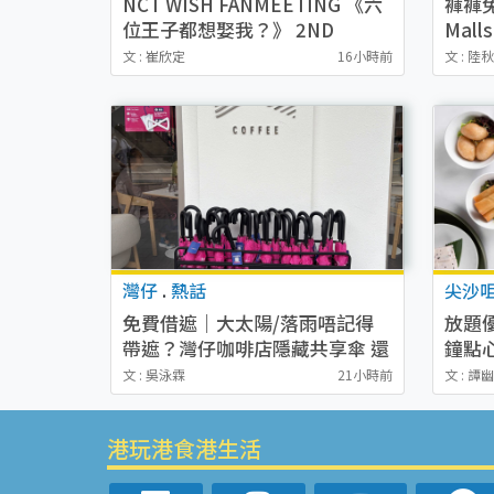
NCT WISH FANMEETING 《六
褲褲
位王子都想娶我？》 2ND
Mal
ANNIVERSARY 香港站活動詳
+W
文 : 崔欣定
16小時前
文 : 陸
情/日期/時間/地點/票價一覽
灣仔
.
熱話
尖沙
免費借遮｜大太陽/落雨唔記得
放題
帶遮？灣仔咖啡店隱藏共享傘 還
鐘點
遮即送$0免費咖啡！
食蜜
文 : 吳泳霖
21小時前
文 : 譚
逾20
港玩港食港生活