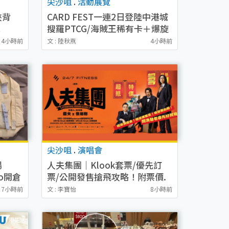
尖沙咀
.
活動展覽
俠背
CARD FEST一連2日登陸中港城
！
搜羅PTCG/海賊王稀有卡＋爆旋
/綠
陀螺快閃店限時進駐
4小時前
文 : 陸秋燕
4小時前
尖沙咀
.
演唱會
場
人夫集團｜Klook套票/優先訂
io開倉
票/公開發售搶飛攻略！附票價.
袋劈
購票連結.場地座位表
7小時前
文 : 李寶怡
8小時前