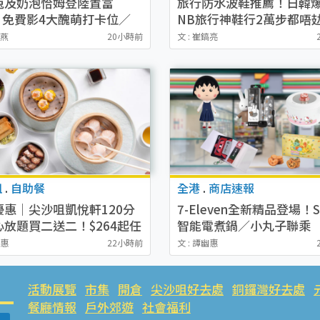
兔及奶泡恰姆登陸置富
旅行防水波鞋推薦！日韓
ls 免費影4大醜萌打卡位／
NB旅行神鞋行2萬步都唔
OO嘉湖期間限定店周邊
氣比HOKA平
秋燕
20小時前
文 : 崔鎬亮
咀
.
自助餐
全港
.
商店速報
優惠｜尖沙咀凱悅軒120分
7-Eleven全新精品登場！Sa
心放題買二送二！$264起任
智能電煮鍋／小丸子聯乘
汁叉燒/蝦餃皇/飛魚子燒賣
Avantgardey公仔／幪
幽惠
22小時前
文 : 譚幽惠
款點心
式錄音帶卡片套／貓山王
皮 附開售詳情
活動展覽
市集
開倉
尖沙咀好去處
銅鑼灣好去處
餐廳情報
戶外郊遊
社會福利