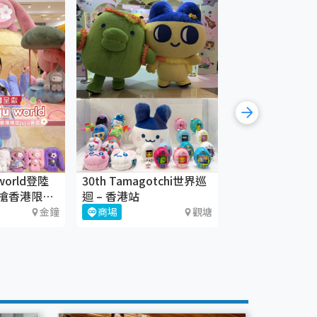
world登陸
30th Tamagotchi世界巡
《織時大叫！》
搶香港限定
迴 – 香港站
CHAT六廠
金鐘
商場
觀塘
藝術文化