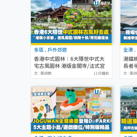
多區
.
戶外郊遊
全港
.
香港中式園林︱6大隱世中式大
港鐵
宅古風園林 港版金閣寺/法式宮
長者
廷風大宅/嶺南十景/荷花睡蓮池
再贏
文 : 張詩朗
11分鐘前
文 : 張