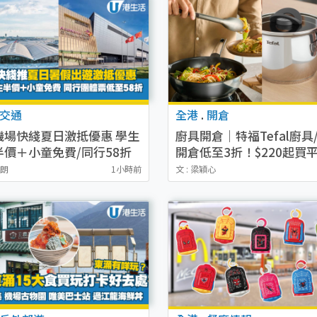
交通
全港
.
開倉
機場快綫夏日激抵優惠 學生
廚具開倉｜特福Tefal廚具
半價＋小童免費/同行58折
開倉低至3折！$220起買平
免費車票
炒鑊/湯煲！電飯煲/吸塵機
詩朗
1小時前
文 : 梁穎心
$418起