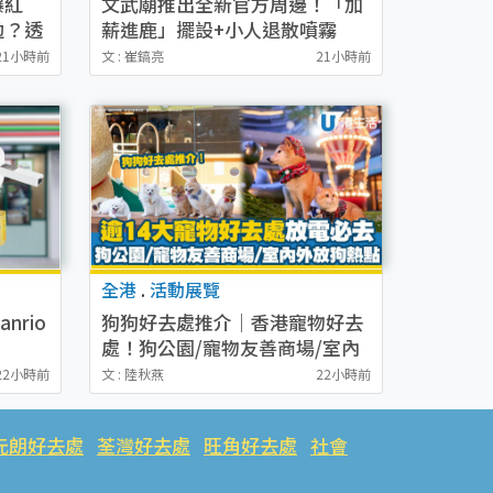
爆紅
文武廟推出全新官方周邊！「加
攰？透
薪進鹿」擺設+小人退散噴霧
$38起（附購買地點及售價）
21小時前
文 : 崔鎬亮
21小時前
全港
.
活動展覽
nrio
狗狗好去處推介｜香港寵物好去
處！狗公園/寵物友善商場/室內
面超人卡
外放狗熱點
22小時前
文 : 陸秋燕
22小時前
榴槤冰
元朗好去處
荃灣好去處
旺角好去處
社會