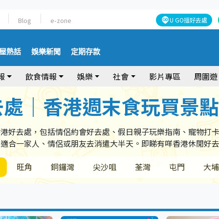
Blog
e-zone
U GO搵好去處
屋熱話
娛樂新聞
定期存款
報
飲食情報
娛樂
社會
影片專區
周圍遊
去處｜香港週末食玩買景
香港好去處，包括情侶約會好去處、假日親子玩樂指南、寵物打
，適合一家人、情侶或朋友去消遣大半天。即睇有咩香港休閒好
旺角
銅鑼灣
尖沙咀
荃灣
屯門
大埔