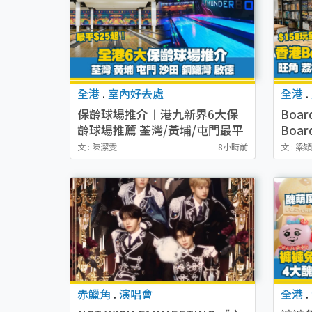
全港
.
室內好去處
全港
.
保齡球場推介︱港九新界6大保
Boar
齡球場推薦 荃灣/黃埔/屯門最平
Boar
價錢$25起
玩全
文 : 陳潔雯
8小時前
文 : 梁
赤鱲角
.
演唱會
全港
.