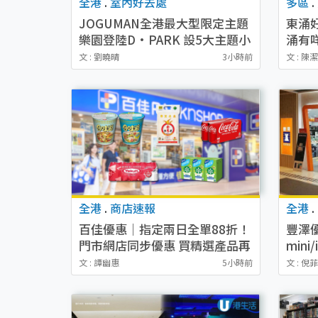
全港
.
室內好去處
多區
.
JOGUMAN全港最大型限定主題
東涌
樂園登陸D·PARK 設5大主題小
涌有
島／3大遊戲攤位／特別版
園/
文 : 劉曉晴
3小時前
文 : 陳
JOGUMAN精品
全港
.
商店速報
全港
.
百佳優惠｜指定兩日全單88折！
豐澤
門市網店同步優惠 買精選產品再
mini
減$8
房家電
文 : 譚幽惠
5小時前
文 : 倪