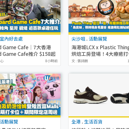
室內好去處
尖沙咀
.
活動展覽
d Game Cafe｜7大香港
海港城LCX x Plastic Thi
d Game Cafe推介 $158起
烘焙工房登場！4大療癒打
日旺角/觀塘/荃灣
為食妹見面會/換限定出爐
穎心
8小時前
文 : 張詩朗
活動展覽
全港
.
生活百貨