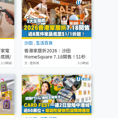
沙田
.
生活百貨
/家電
香港家居折2026︱沙田
底鍋/
HomeSquare 7.18開售！$1秒
/燙斗
搶名牌枕頭＋1折搶SIMMONS
2小時前
文 : 陸秋燕
3小時前
床架（附3大主題週必搶清單）