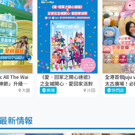
All The Wai
《愛．回家之開心速遞》
全港首個juju 
樂節」升級回
之全城開心．愛回家派對
太古廣場！必
juju盲盒
大圍
商場
沙田
快閃店
最新情報