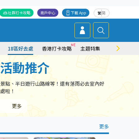
社群打卡攻略
商戶中心
下載 App
繁
简
18區好去處
香港打卡攻略
主題特集
商場情報
點活動推介
卡景點、半日遊行山路線等！還有落雨必去室內好
去處啦！
更多
更多