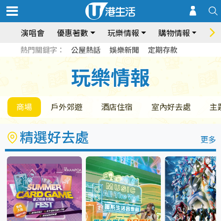
演唱會
優惠著數
玩樂情報
購物情報
飲
熱門關鍵字：
公屋熱話
娛樂新聞
定期存款
玩樂情報
玩樂情報
商場
戶外郊遊
酒店住宿
室內好去處
主
精選好去處
更多