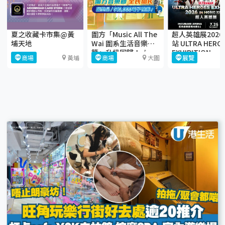
夏之收藏卡市集@黃
圍方「Music All The
超人英雄展202
埔天地
Wai 圍系生活音樂
站 ULTRA HERO
節」升級回歸！🎶
EXHIBITION
商場
黃埔
商場
大圍
展覽