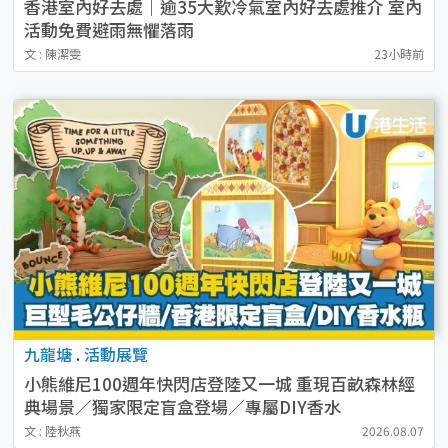
香港室內好去處｜逾35大歎冷氣室內好去處推介 室內
活動免費避雨無懼落雨
文 : 陳潔雯
23小時前
九龍塘
.
活動展覽
小熊維尼100週年快閃店登陸又一城 重現百畝森林經
典場景／獨家限定盲盒登場／專屬DIY香水
文 : 陸秋燕
2026.08.07