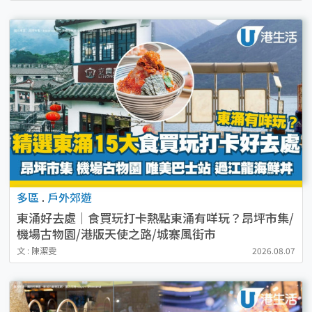
多區
.
戶外郊遊
東涌好去處｜食買玩打卡熱點東涌有咩玩？昂坪市集/
機場古物園/港版天使之路/城寨風街市
文 : 陳潔雯
2026.08.07