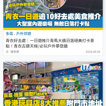
多區
.
戶外郊遊
青衣好去處｜一日遊推介青馬大橋日落絕美打卡景
點！青衣古蹟天梯/必玩戶外攀登牆
文 : 陸秋燕
2026.08.05