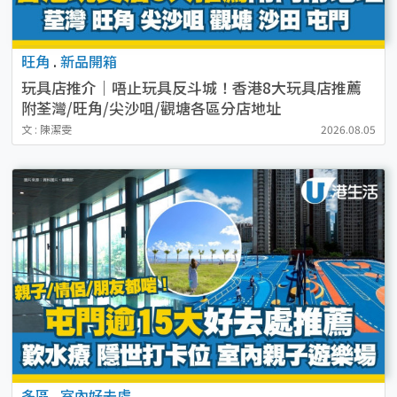
旺角
.
新品開箱
玩具店推介｜唔止玩具反斗城！香港8大玩具店推薦
附荃灣/旺角/尖沙咀/觀塘各區分店地址
文 : 陳潔雯
2026.08.05
多區
.
室內好去處