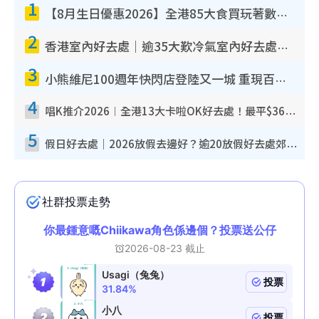
1
【8月生日優惠2026】全港85大食買玩著數攻略 自助餐/火鍋放題同行免費＋誠品/DONKI送現金券
2
香港室內好去處｜逾35大歎冷氣室內好去處推介 室內活動免費避雨無懼落雨
3
小熊維尼100週年快閃店登陸又一城 重現百畝森林經典場景／獨家限定盲盒登場／專屬DIY香水
4
唱K推介2026︱全港13大卡啦OK好去處！最平$36起 日文K都有！(附地址+收費詳情)
5
假日好去處｜2026放假去邊好？逾20放假好去處郊外/秘景 休閒半日或一日遊