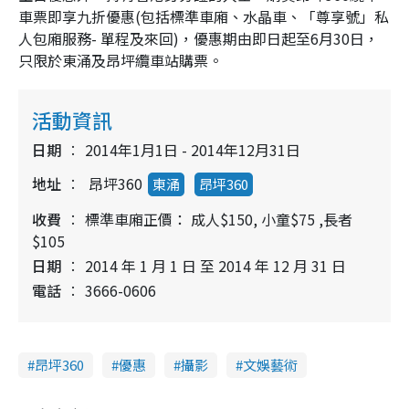
車票即享九折優惠(包括標準車廂、水晶車、「尊享號」私
人包廂服務- 單程及來回)，優惠期由即日起至6月30日，
只限於東涌及昂坪纜車站購票。
活動資訊
日期
2014年1月1日 - 2014年12月31日
地址
昂坪360
東涌
昂坪360
收費
標準車廂正價： 成人$150, 小童$75 ,長者
$105
日期
2014 年 1 月 1 日 至 2014 年 12 月 31 日
電話
3666-0606
昂坪360
優惠
攝影
文娛藝術