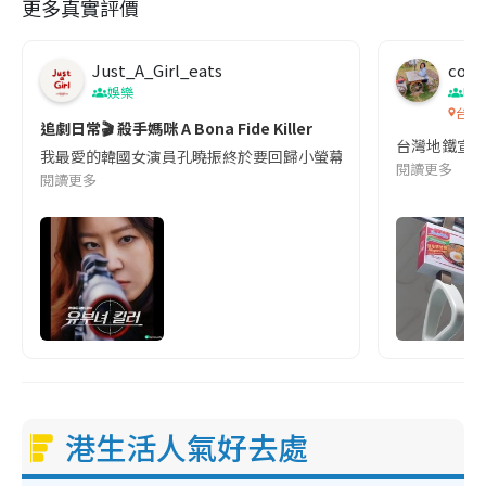
更多真實評價
Just_A_Girl_eats
co c
娛樂
吹
台灣
追劇日常🎬 殺手媽咪 A Bona Fide Killer
台灣地鐵宣
我最愛的韓國女演員孔曉振終於要回歸小螢幕啦!這次的劇本改編自同名
閱讀更多
閱讀更多
港生活人氣好去處