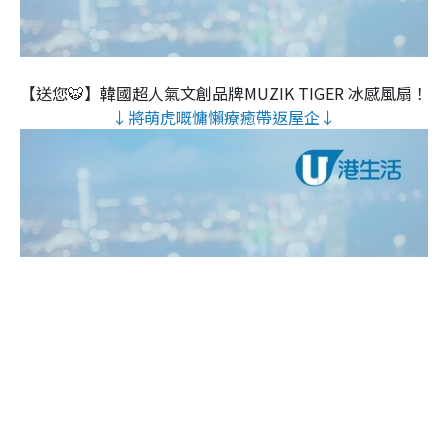
【送您🐯】韓國超人氣文創品牌MUZIK TIGER 冰感風扇！
↓將萌虎嘅慵懶療癒帶返屋企↓