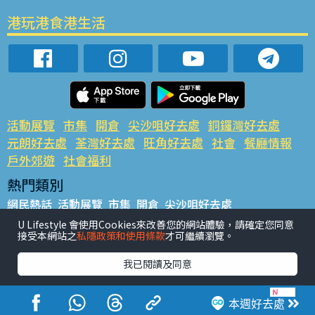
港玩港食港生活
活動展覽
市集
開倉
尖沙咀好去處
銅鑼灣好去處
元朗好去處
荃灣好去處
旺角好去處
社會
餐廳情報
戶外郊遊
社會福利
熱門類別
網民熱話
活動展覽
市集
開倉
尖沙咀好去處
銅鑼灣好去處
元朗好去處
荃灣好去處
旺角好去處
社會
U Lifestyle 會使用Cookies來改善您的網站體驗，請確定您同意
接受本網站之
私隱政策和使用條款
才可繼續瀏覽。
餐廳情報
戶外郊遊
熱門標籤
我已閱讀及同意
#UGO搵好去處
#人氣活動推介
#美食社群熱話
#親子玩樂好去處
#ULifestyle應用程式
#限時搶
本週好去處
#UJetso禮物放送
#ULifestyle商戶中心
#著數
#網絡熱話