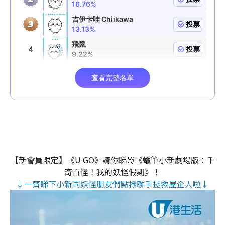
【新會員限定】《U GO》請你睇👹《蠟筆小新劇場版：千
奇百怪！我的妖怪假期》！
↓一齊睇下小新同妖怪朋友們點樣聯手拯救屋企人啦↓