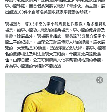
李小龍珍藏，而首個系列將以電影「青蜂俠」為主題，展
出超過100件來自著名美國收藏家李捷勤的珍藏。
現場還有一尊3.5米高的李小龍踢腿動作銅像，及多組特別
場景，如李小龍功夫電影的經典場景、李小龍的健身房及
書房。除展品外，現場將會播放一套長達75分鐘介紹李小
龍生平的紀錄片，加深公眾對這傳奇人物的認識。這次展
覽的一大賣點是3D動畫，透過浮空投影技術，將李小龍著
名的雙節棍法及叫法重現大眾眼前，令觀賞效果達致最
佳。由即日起，公眾可到康樂文化事務署網站預約參觀，
身為李小龍迷的你絕對不要錯過！