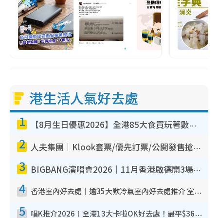
港生活人氣好去處
1
【8月生日優惠2026】全港85大食買玩著數攻略 自助餐/火鍋放題同行免費＋誠品/DONKI送現金券
2
人夫集團｜Klook套票/優先訂票/公開發售搶飛攻略！附票價.購票連結.場地座位表
3
BIGBANG演唱會2026｜11月香港啟德開3場！實名制VIP申請、優先購票攻略
4
香港室內好去處｜逾35大歎冷氣室內好去處推介 室內活動免費避雨無懼落雨
5
唱K推介2026︱全港13大卡啦OK好去處！最平$36起 日文K都有！(附地址+收費詳情)