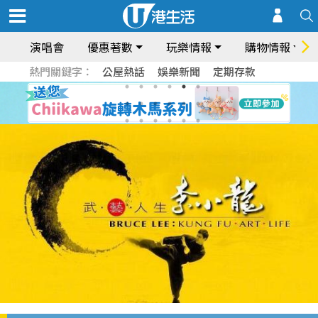
演唱會
優惠著數
玩樂情報
購物情報
熱門關鍵字：
公屋熱話
娛樂新聞
定期存款