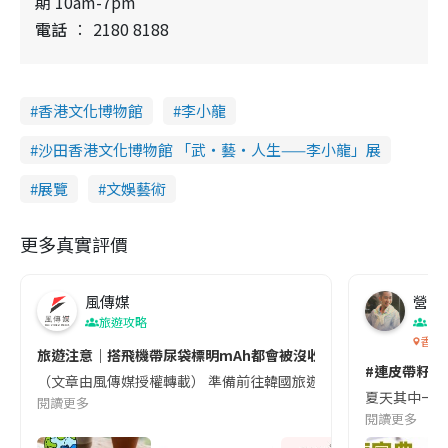
期 10am-7pm
電話
2180 8188
香港文化博物館
李小龍
沙田香港文化博物館 「武‧藝‧人生——李小龍」展
展覽
文娛藝術
更多真實評價
風傳媒
營養教
旅遊攻略
生
香港
旅遊注意｜搭飛機帶尿袋標明mAh都會被沒收😱出發前切記檢查「1
#連皮帶籽都
（文章由風傳媒授權轉載） 準備前往韓國旅遊的民眾，近期要特別留
夏天其中一種時
閱讀更多
閱讀更多