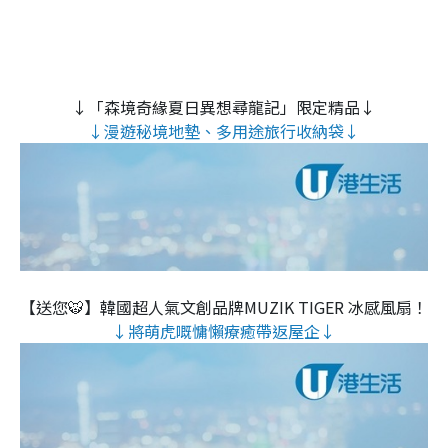
↓「森境奇緣夏日異想尋龍記」限定精品↓
↓漫遊秘境地墊、多用途旅行收納袋↓
【送您🐯】韓國超人氣文創品牌MUZIK TIGER 冰感風扇！
↓將萌虎嘅慵懶療癒帶返屋企↓