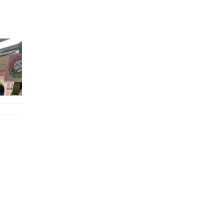
的職員,但其實暗地裡是負責處決逃過法網罪犯的阻擊手｡ 劇情從柳寶娜結束