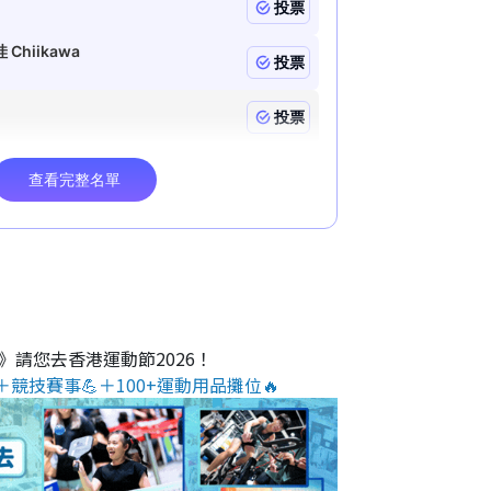
O》請您去香港運動節2026！
＋競技賽事💪＋100+運動用品攤位🔥