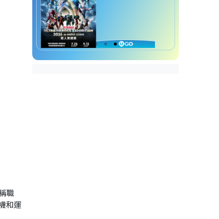
稱職
襪和運