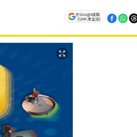
在Google追蹤
《UHK 港生活》