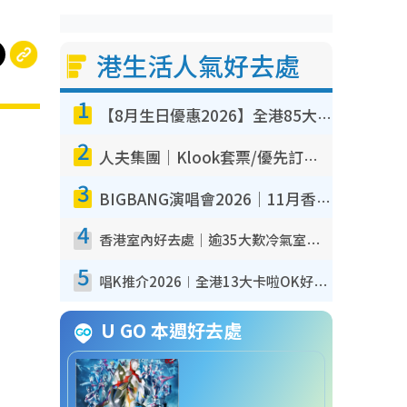
港生活人氣好去處
1
【8月生日優惠2026】全港85大食買玩著數攻略 自助餐/火鍋放題同行免費＋誠品/DONKI送現金券
2
人夫集團｜Klook套票/優先訂票/公開發售搶飛攻略！附票價.購票連結.場地座位表
3
BIGBANG演唱會2026｜11月香港啟德開3場！實名制VIP申請、優先購票攻略
4
香港室內好去處｜逾35大歎冷氣室內好去處推介 室內活動免費避雨無懼落雨
5
唱K推介2026︱全港13大卡啦OK好去處！最平$36起 日文K都有！(附地址+收費詳情)
U GO 本週好去處