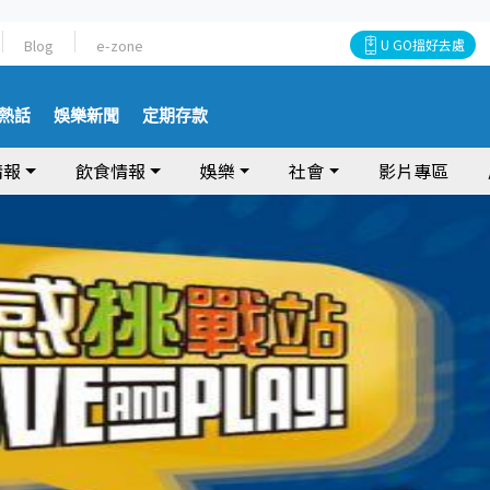
Blog
e-zone
U GO搵好去處
熱話
娛樂新聞
定期存款
情報
飲食情報
娛樂
社會
影片專區