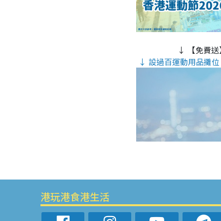
↓ 【免費送
↓ 設過百運動用品攤位 
港玩港食港生活