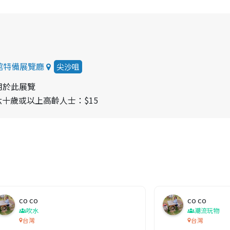
館特備展覽廳
尖沙咀
用於此展覽
六十歲或以上高齡人士：$15
co co
co co
吹水
潮流玩物
台灣
台灣