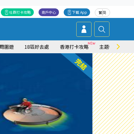
社群打卡攻略
商戶中心
下載 App
繁
简
周圍遊
18區好去處
香港打卡攻略
主題特集