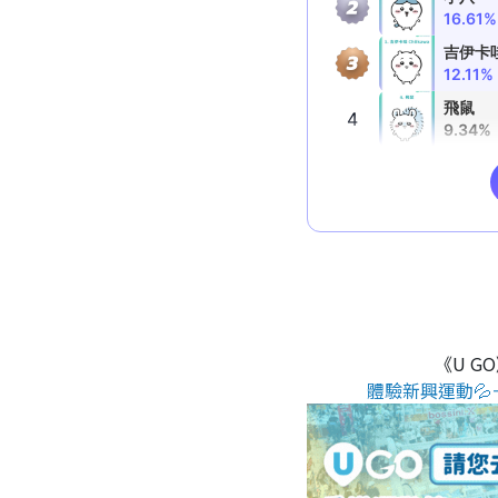
《U G
體驗新興運動💦