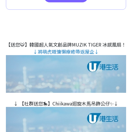
【送您🐯】韓國超人氣文創品牌MUZIK TIGER 冰感風扇！
↓將萌虎嘅慵懶療癒帶返屋企↓
↓ 【社群送您🎠】Chiikawa迴旋木⾺吊飾公仔✨↓