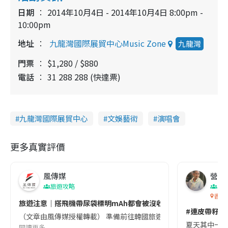
日期
2014年10月4日 - 2014年10月4日 8:00pm -
10:00pm
地址
九龍灣國際展貿中心Music Zone
九龍灣
門票
$1,280 / $880
電話
31 288 288 (快達票)
九龍灣國際展貿中心
文娛藝術
演唱會
更多真實評價
風傳媒
營養教
旅遊攻略
生
香港
旅遊注意｜搭飛機帶尿袋標明mAh都會被沒收😱出發前切記檢查「1
#連皮帶籽都
（文章由風傳媒授權轉載） 準備前往韓國旅遊的民眾，近期要特別留
夏天其中一種時
閱讀更多