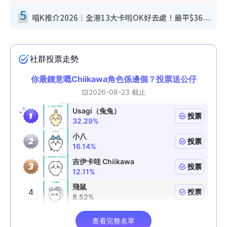
5
唱K推介2026︱全港13大卡啦OK好去處！最平$36起 日文K都有！(附地址+收費詳情)