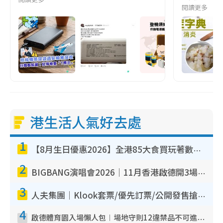
閱讀更多
港生活人氣好去處
1
【8月生日優惠2026】全港85大食買玩著數攻略 自助餐/火鍋放題同行免費＋誠品/DONKI送現金券
2
BIGBANG演唱會2026｜11月香港啟德開3場！實名制VIP申請、優先購票攻略
3
人夫集團｜Klook套票/優先訂票/公開發售搶飛攻略！附票價.購票連結.場地座位表
4
啟德體育園入場懶人包︱場地守則12違禁品不可進場准帶細水樽但全場禁樽蓋！應援牌有限制！