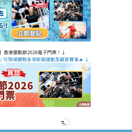
】香港運動節2026電子門票！↓
/ 可現場體驗多項新穎運動及觀賞賽事🔥 ↓