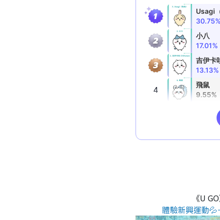
《U G
體驗新興運動💦