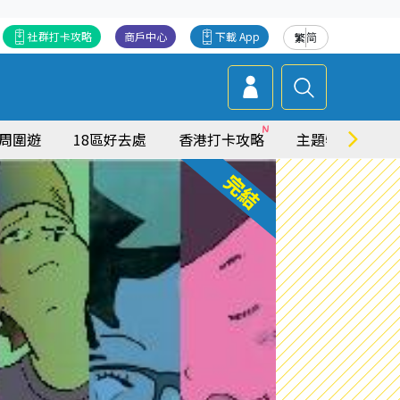
社群打卡攻略
商戶中心
下載 App
繁
简
周圍遊
18區好去處
香港打卡攻略
主題特集