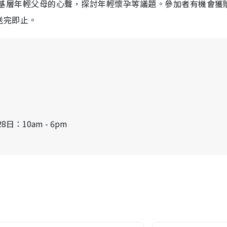
一班基層年輕父母的心聲，探討
年輕懷孕等議題
。參加者有機會獲
送完即止。
8日：10am - 6pm