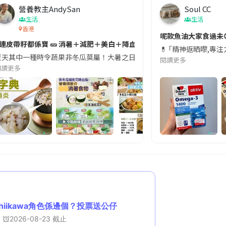
營養教主AndySan
Soul CC
生活
生活
香港
切記檢查「1標示」🚨
呢款魚油大家食過未
#連皮帶籽都係寶 🥒 消暑＋減肥＋美白＋降血脂
近期要特別留意隨身行李中的行動電源。一名旅客日前在機場安檢時，明明攜
💊 ｢精神返晒嚟,專
天其中一種時令蔬果非冬瓜莫屬！大暑之日，點都要飲碗冬瓜湯消暑解渴！除了解暑，冬瓜仲有
閱讀更多
閱讀更多