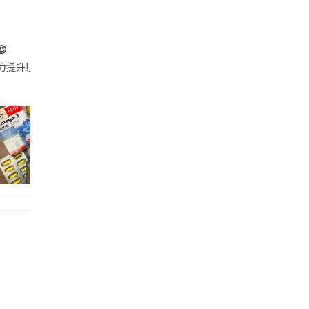

帶的行動電源機身已標示「10000mAh」，卻仍被要求當場丟棄，讓他
注力提升!｣ 長時間對住電腦､剪片寫稿,成日覺得眼睛乾澀､腦袋好似｢斷線｣｡試咗
好多鮮為人知嘅好處：減肥、消水腫、降血脂、美白養顏👇 冬瓜5大功效✨ 1️⃣ 利尿