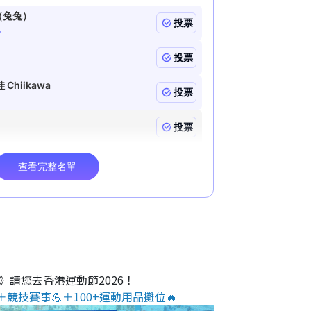
O》請您去香港運動節2026！
＋競技賽事💪＋100+運動用品攤位🔥