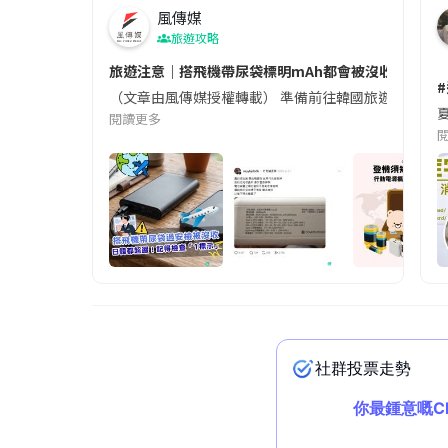
風傳媒
旅遊攻略
旅遊注意｜搭飛機帶尿袋標明mAh都會被沒收😱出發前
（文章由風傳媒授權轉載） 準備前往韓國旅遊的民眾，
夏
閱讀更多