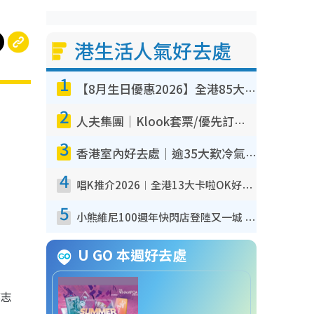
港生活人氣好去處
1
【8月生日優惠2026】全港85大食買玩著數攻略 自助餐/火鍋放題同行免費＋誠品/DONKI送現金券
2
人夫集團｜Klook套票/優先訂票/公開發售搶飛攻略！附票價.購票連結.場地座位表
3
香港室內好去處｜逾35大歎冷氣室內好去處推介 室內活動免費避雨無懼落雨
4
唱K推介2026︱全港13大卡啦OK好去處！最平$36起 日文K都有！(附地址+收費詳情)
5
小熊維尼100週年快閃店登陸又一城 重現百畝森林經典場景／獨家限定盲盒登場／專屬DIY香水
U GO 本週好去處
鄺志