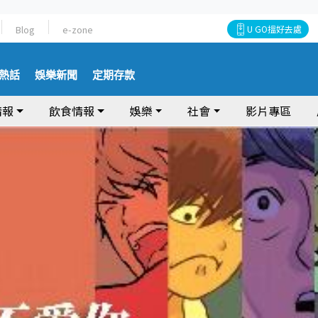
Blog
e-zone
U GO搵好去處
熱話
娛樂新聞
定期存款
情報
飲食情報
娛樂
社會
影片專區