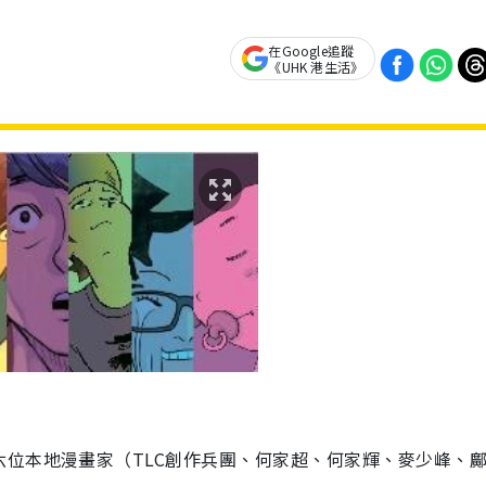
在Google追蹤
《UHK 港生活》
」
六位本地漫畫家（TLC創作兵團、何家超、何家輝、麥少峰、