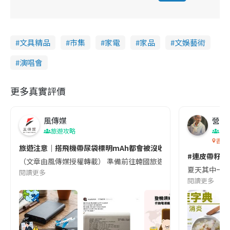
文具精品
市集
家電
家品
文娛藝術
演唱會
更多真實評價
風傳媒
營養教
旅遊攻略
生
香港
旅遊注意｜搭飛機帶尿袋標明mAh都會被沒收😱出發前切記檢查「1
#連皮帶籽都
（文章由風傳媒授權轉載） 準備前往韓國旅遊的民眾，近期要特別留
夏天其中一種時
閱讀更多
閱讀更多