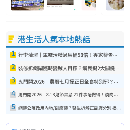
港生活人氣本地熱話
1
行李清潔｜車轆污糟過馬桶58倍！專家警告忌用酒精抹 教1招免污手除菌
2
裝修拆鐵閘隨時變賊人目標？網民揭2大關鍵用途：裝新式等於白裝？附新舊鐵閘分別
3
鬼門開2026｜農曆七月撞正日全食特別邪？專家警告切忌做一事！揭4大禁忌+2招保平安
4
鬼門開2026｜8.13鬼節禁忌 22件事唔做得！燒肉、刺身要少食？半夜勿吹口哨/打呢個電話
5
網傳公院改用內地/副廠藥？醫生拆解正副廠分別 揭4類人換藥隨時出事