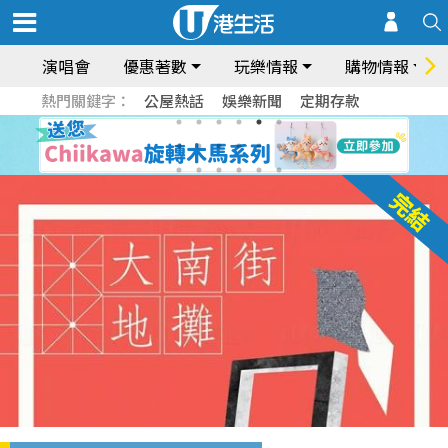
演唱會
優惠著數
玩樂情報
購物情報
熱門關鍵字：
公屋熱話
娛樂新聞
定期存款