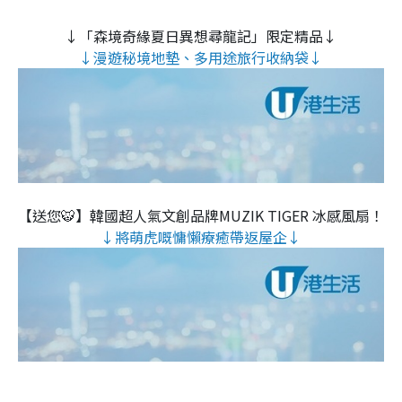
↓「森境奇緣夏日異想尋龍記」限定精品↓
↓漫遊秘境地墊、多用途旅行收納袋↓
【送您🐯】韓國超人氣文創品牌MUZIK TIGER 冰感風扇！
↓將萌虎嘅慵懶療癒帶返屋企↓