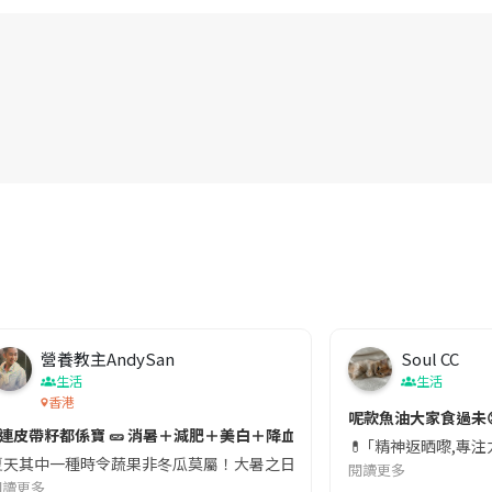
營養教主AndySan
Soul CC
生活
生活
香港
切記檢查「1標示」🚨
呢款魚油大家食過未
#連皮帶籽都係寶 🥒 消暑＋減肥＋美白＋降血脂
近期要特別留意隨身行李中的行動電源。一名旅客日前在機場安檢時，明明攜
💊 ｢精神返晒嚟,專
天其中一種時令蔬果非冬瓜莫屬！大暑之日，點都要飲碗冬瓜湯消暑解渴！除了解暑，冬瓜仲有
閱讀更多
閱讀更多