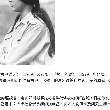
古巴戀人》（1969）及東陽一《頰上的淚》（1979）打頭陣。
導員阿明結伴同遊古巴。
《頰上的淚》改編自見延典子的原著小
為題的座談會。電影節目辦事處亦會舉行4場大師研習班，
日期分別
日，請來香港中文大學社會學系講師張彧暋、影評人劉偉霖及朗天主講