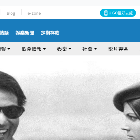
Blog
e-zone
U GO搵好去處
熱話
娛樂新聞
定期存款
情報
飲食情報
娛樂
社會
影片專區