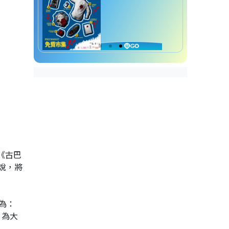
《古巴
說，將
為：
。為大