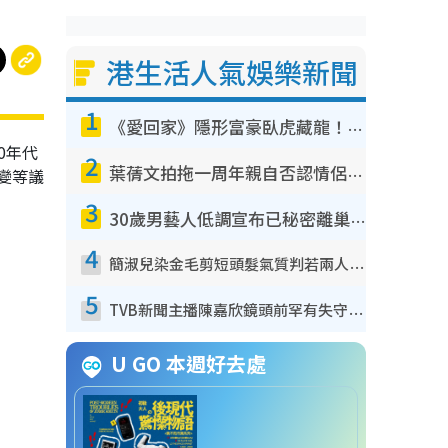
港生活人氣娛樂新聞
1
《愛回家》隱形富豪臥虎藏龍！盤點12位財氣逼人的有錢藝人：呢位靚女3億身家唔憂做
0年代
2
葉蒨文拍拖一周年親自否認情侶關係？！被質疑感情造假竟稱GM「普通同事」
變等議
3
30歲男藝人低調宣布已秘密離巢！人氣急跌變失蹤人口︰「這幾年過得並不容易」
4
簡淑兒染金毛剪短頭髮氣質判若兩人！嚇壞老公麥大力都認唔出：「你做咩事？」
5
TVB新聞主播陳嘉欣鏡頭前罕有失守！遭林超英一句說話突襲嚇親當場大笑
U GO 本週好去處