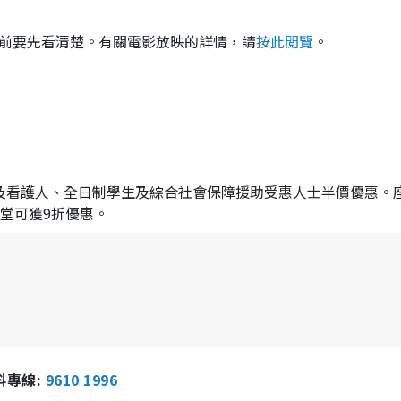
票前要先看清楚。有關電影放映的詳情，請
按此閲覽
。
士及看護人、全日制學生及綜合社會保障援助受惠人士半價優惠。
3堂可獲9折優惠。
報料專線:
9610 1996