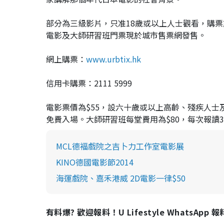
部分為三級影片，只准18歲或以上人士觀看，購
電影及大師研習班門票現於城市售票網發售。
網上購票：
www.urbtix.hk
信用卡購票：2111 5999
電影票價為$55，設六十歲或以上高齡、殘疾人
免費入場。大師研習班每堂費用為$80，每次報讀
MCL德褔戲院之吉卜力工作室電影展
KINO德國電影節2014
海運戲院、嘉禾港威 2D電影一律$50
有料爆? 歡迎報料！U Lifestyle WhatsApp 