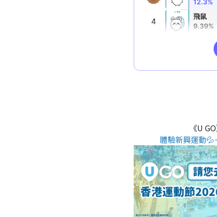
《U G
體驗新興運動💦