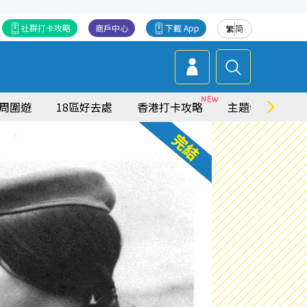
社群打卡攻略
商戶中心
下載 App
繁
简
周圍遊
18區好去處
香港打卡攻略
主題特集