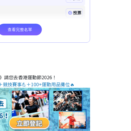
O》請您去香港運動節2026！
＋競技賽事💪＋100+運動用品攤位🔥