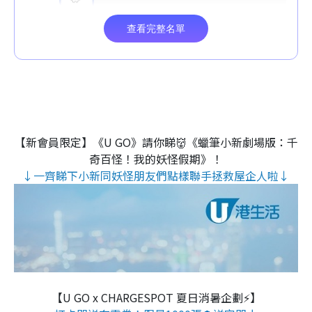
【新會員限定】《U GO》請你睇👹《蠟筆小新劇場版：千
奇百怪！我的妖怪假期》！
↓一齊睇下小新同妖怪朋友們點樣聯手拯救屋企人啦↓
【U GO x CHARGESPOT 夏日消暑企劃⚡】