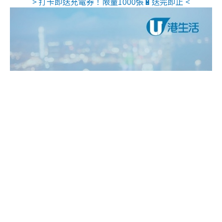
> 打卡即送充電券！限量1000張🔋送完即止 <