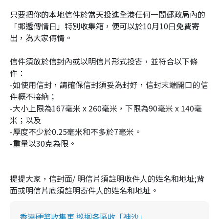
只要把你的本地信件於當天投進全港任何一間郵政局內的
「郵遞傳情日」特別收集箱，便可以於10月10日免費寄
出，為大家傳情。
信件須放於信封內或以明信片形式投寄，並符合以下條
件：
-如使用信封，請確保信封須妥為封好，信封末端開口的信
件概不接納；
-大小上限為167毫米 x 260毫米，下限為90毫米 x 140毫
米；以及
-厚度不少於0.25毫米和不多於7毫米。
-重量以30克為限。
提提大家，信封面/ 明信片須註明收件人的姓名和地址;背
面或明信片底須註明寄件人的姓名和地址。
香港硬幣收集車 巡迴各區收「神沙」