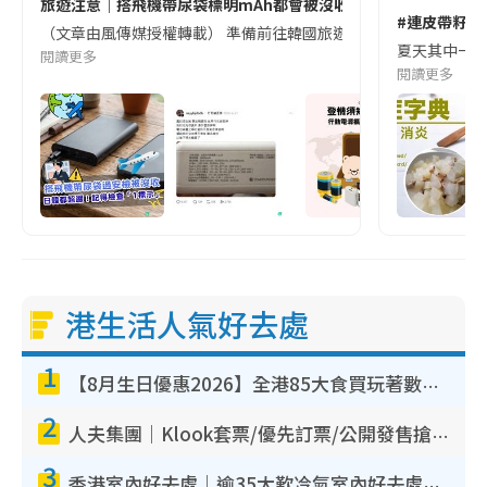
旅遊注意｜搭飛機帶尿袋標明mAh都會被沒收😱出發前切記檢查「1
#連皮帶籽都
（文章由風傳媒授權轉載） 準備前往韓國旅遊的民眾，近期要特別留
夏天其中一種時
閱讀更多
閱讀更多
港生活人氣好去處
1
【8月生日優惠2026】全港85大食買玩著數攻略 自助餐/火鍋放題同行免費＋誠品/DONKI送現金券
2
人夫集團｜Klook套票/優先訂票/公開發售搶飛攻略！附票價.購票連結.場地座位表
3
香港室內好去處｜逾35大歎冷氣室內好去處推介 室內活動免費避雨無懼落雨