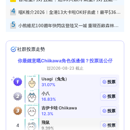
4
唱K推介2026︱全港13大卡啦OK好去處！最平$36起 日文K都有！(附地址+收費詳情)
5
小熊維尼100週年快閃店登陸又一城 重現百畝森林經典場景／獨家限定盲盒登場／專屬DIY香水