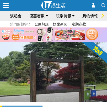
演唱會
優惠著數
玩樂情報
購物情報
熱門關鍵字：
公屋熱話
娛樂新聞
定期存款