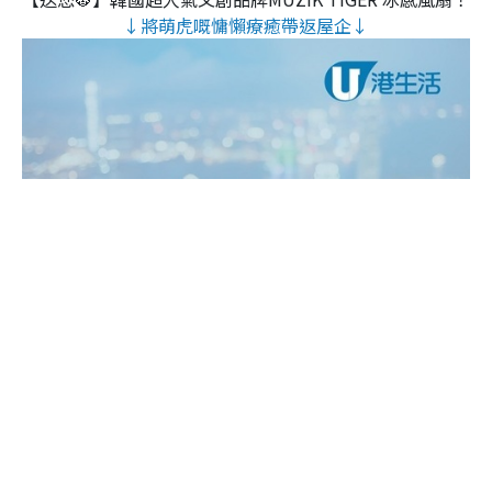
↓將萌虎嘅慵懶療癒帶返屋企↓