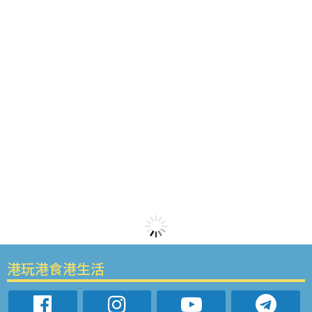
港玩港食港生活