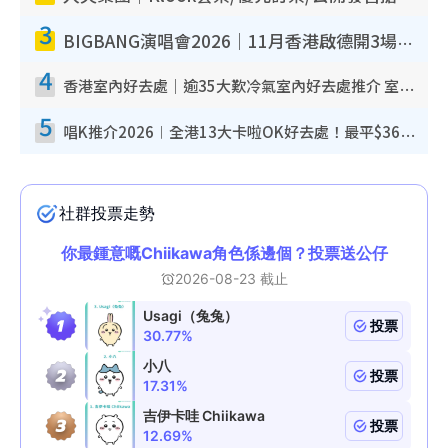
3
BIGBANG演唱會2026｜11月香港啟德開3場！實名制VIP申請、優先購票攻略
4
香港室內好去處｜逾35大歎冷氣室內好去處推介 室內活動免費避雨無懼落雨
5
唱K推介2026︱全港13大卡啦OK好去處！最平$36起 日文K都有！(附地址+收費詳情)