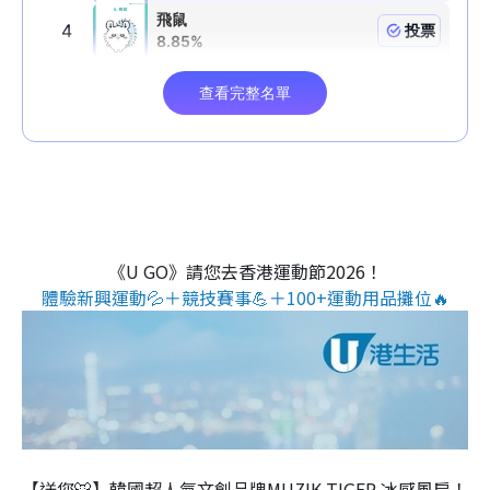
《U GO》請您去香港運動節2026！
體驗新興運動💦＋競技賽事💪＋100+運動用品攤位🔥
【送您🐯】韓國超人氣文創品牌MUZIK TIGER 冰感風扇！