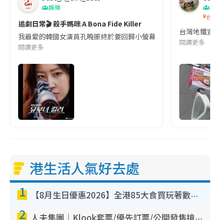
娛樂
吹
台灣
追劇日常🎬 殺手媽咪 A Bona Fide Killer
台灣地鐵宣
我最愛的韓國女演員孔曉振終於要回歸小螢幕啦!這次的劇本改編自同名
閱讀更多
閱讀更多
港生活人氣好去處
1
【8月生日優惠2026】全港85大食買玩著數攻略 自助餐/火鍋放題同行免費＋誠品/DONKI送現金券
2
人夫集團｜Klook套票/優先訂票/公開發售搶飛攻略！附票價.購票連結.場地座位表