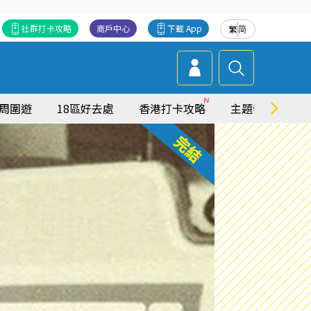
社群打卡攻略
商戶中心
下載 App
繁
简
周圍遊
18區好去處
香港打卡攻略
主題特集