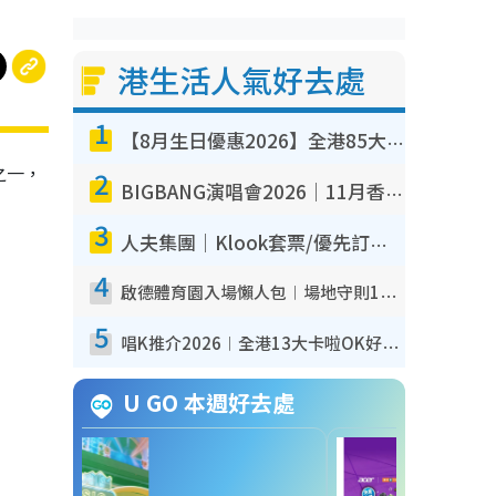
港生活人氣好去處
1
【8月生日優惠2026】全港85大食買玩著數攻略 自助餐/火鍋放題同行免費＋誠品/DONKI送現金券
之一，
2
BIGBANG演唱會2026｜11月香港啟德開3場！實名制VIP申請、優先購票攻略
3
人夫集團｜Klook套票/優先訂票/公開發售搶飛攻略！附票價.購票連結.場地座位表
4
啟德體育園入場懶人包︱場地守則12違禁品不可進場准帶細水樽但全場禁樽蓋！應援牌有限制！
5
唱K推介2026︱全港13大卡啦OK好去處！最平$36起 日文K都有！(附地址+收費詳情)
U GO 本週好去處