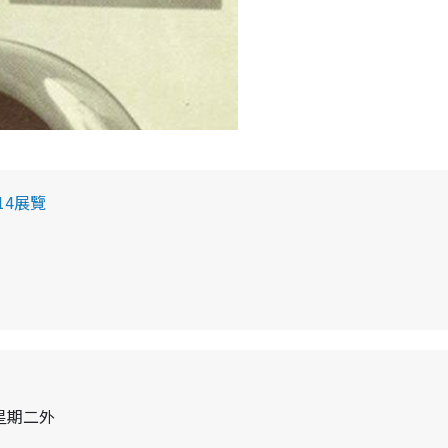
14展覽
 除星期二外