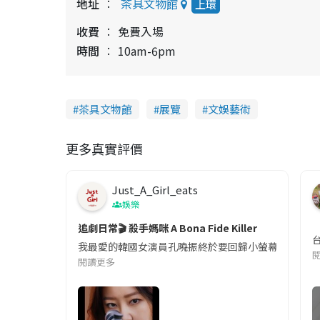
地址
茶具文物館
上環
收費
免費入場
時間
10am-6pm
茶具文物館
展覽
文娛藝術
更多真實評價
Just_A_Girl_eats
娛樂
追劇日常🎬 殺手媽咪 A Bona Fide Killer
我最愛的韓國女演員孔曉振終於要回歸小螢幕啦!這次的劇
閱讀更多