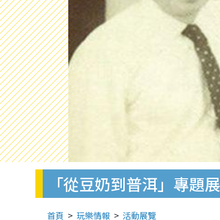
「從豆奶到普洱」專題
首頁
玩樂情報
活動展覽