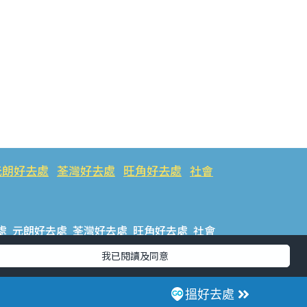
元朗好去處
荃灣好去處
旺角好去處
社會
處
元朗好去處
荃灣好去處
旺角好去處
社會
我已閱讀及同意
樂好去處
#ULifestyle應用程式
#限時搶
搵好去處
話