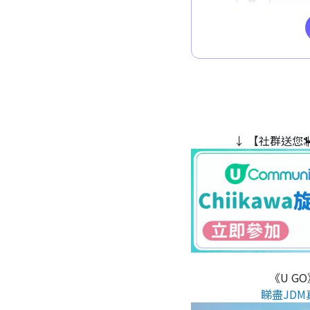
↓ 【社群送您
《U G
睇盡JDM