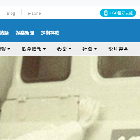
Blog
e-zone
U GO搵好去處
熱話
娛樂新聞
定期存款
情報
飲食情報
娛樂
社會
影片專區