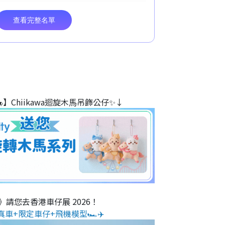
】Chiikawa迴旋木⾺吊飾公仔✨↓
O》請您去香港車仔展 2026！
真車+限定車仔+飛機模型🏎️✈️