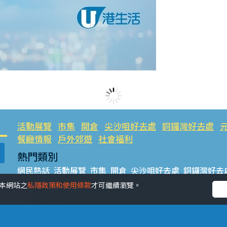
活動展覽
市集
開倉
尖沙咀好去處
銅鑼灣好去處
餐廳情報
戶外郊遊
社會福利
熱門類別
網民熱話
活動展覽
市集
開倉
尖沙咀好去處
銅鑼灣好去
餐廳情報
戶外郊遊
受本網站之
私隱政策和使用條款
才可繼續瀏覽。
熱門標籤
#UGO搵好去處
#人氣活動推介
#美食社群熱話
#親子玩
#UJetso禮物放送
#ULifestyle商戶中心
#著數
#網絡熱