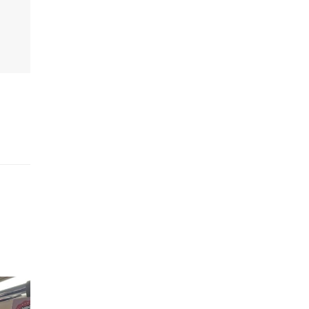
的職員,但其實暗地裡是負責處決逃過法網罪犯的阻擊手｡ 劇情從柳寶娜結束