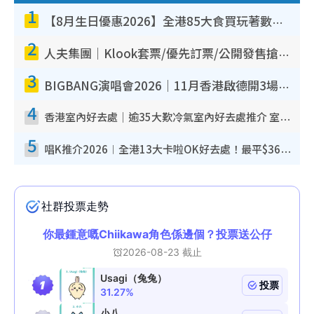
1
【8月生日優惠2026】全港85大食買玩著數攻略 自助餐/火鍋放題同行免費＋誠品/DONKI送現金券
2
人夫集團｜Klook套票/優先訂票/公開發售搶飛攻略！附票價.購票連結.場地座位表
3
BIGBANG演唱會2026｜11月香港啟德開3場！實名制VIP申請、優先購票攻略
4
香港室內好去處｜逾35大歎冷氣室內好去處推介 室內活動免費避雨無懼落雨
5
唱K推介2026︱全港13大卡啦OK好去處！最平$36起 日文K都有！(附地址+收費詳情)