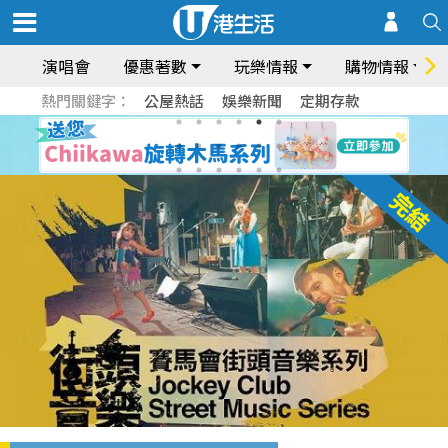
演唱會
優惠著數
玩樂情報
購物情報
熱門關鍵字：
公屋熱話
娛樂新聞
定期存款