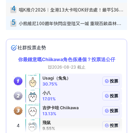
4
唱K推介2026︱全港13大卡啦OK好去處！最平$36起 日文K都有！(附地址+收費詳情)
5
小熊維尼100週年快閃店登陸又一城 重現百畝森林經典場景／獨家限定盲盒登場／專屬DIY香水