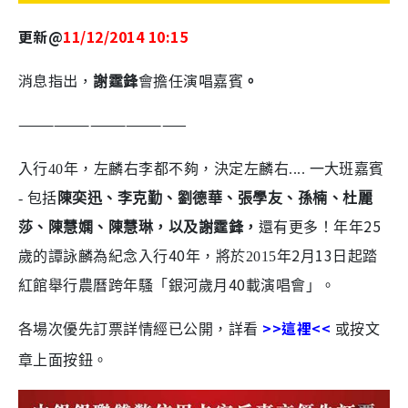
更新@
11/12/2014 10:15
消息指出，
演唱
謝霆鋒
會擔任
嘉賓
。
——————————————
入行40年，左麟右李都不夠，決定左麟右.... 一大班嘉賓
- 包括
陳奕迅、李克勤、劉德華、張學友、孫楠、杜麗
25
莎、陳慧嫻、陳慧琳，以及
謝霆鋒，
還有更多！年年
40
2
13
歲的譚詠麟為紀念入行
年，將於2015年
月
日起踏
40
紅館舉行農曆跨年騷「銀河歲月
載演唱會」。
>>這裡<<
各場次優先訂票詳情經已公開，詳看
或按文
章上面按鈕。