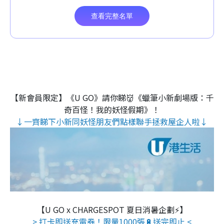
【新會員限定】《U GO》請你睇👹《蠟筆小新劇場版：千
奇百怪！我的妖怪假期》！
↓一齊睇下小新同妖怪朋友們點樣聯手拯救屋企人啦↓
【U GO x CHARGESPOT 夏日消暑企劃⚡】
> 打卡即送充電券！限量1000張🔋送完即止 <