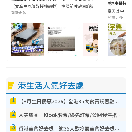
#連皮帶籽都
（文章由風傳媒授權轉載） 準備前往韓國旅遊的民眾，近期要特別留
夏天其中一種時
閱讀更多
閱讀更多
港生活人氣好去處
1
【8月生日優惠2026】全港85大食買玩著數攻略 自助餐/火鍋放題同行免費＋誠品/DONKI送現金券
2
人夫集團｜Klook套票/優先訂票/公開發售搶飛攻略！附票價.購票連結.場地座位表
3
香港室內好去處｜逾35大歎冷氣室內好去處推介 室內活動免費避雨無懼落雨