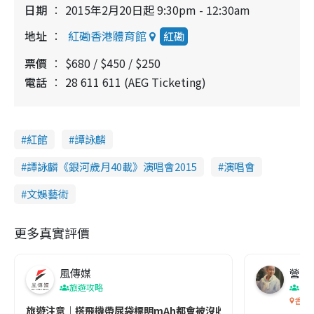
日期
2015年2月20日起 9:30pm - 12:30am
地址
紅磡香港體育館
紅磡
票價
$680 / $450 / $250
電話
28 611 611 (AEG Ticketing)
紅館
譚詠麟
譚詠麟《銀河歲月40載》演唱會2015
演唱會
文娛藝術
更多真實評價
風傳媒
營養教
旅遊攻略
生
香港
旅遊注意｜搭飛機帶尿袋標明mAh都會被沒收😱出發前切記檢查「1