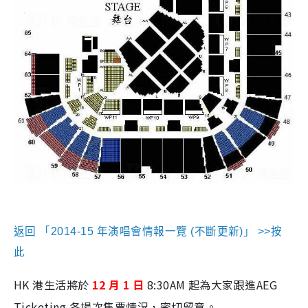
返回 「2014-15 年演唱會情報一覽 (不斷更新)」 >>按
此
HK 港生活將於
12 月 1 日
8:30AM 起為大家跟進AEG
Ticketing 各場次售票情況，密切留意。