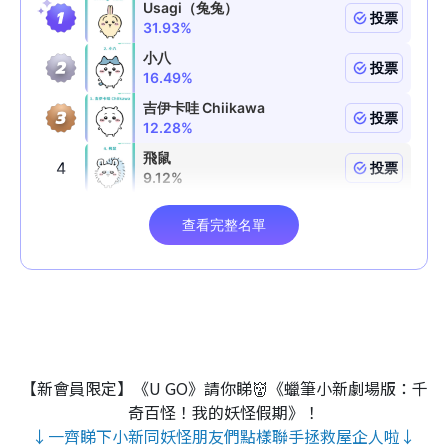
【新會員限定】《U GO》請你睇👹《蠟筆小新劇場版：千
奇百怪！我的妖怪假期》！
↓一齊睇下小新同妖怪朋友們點樣聯手拯救屋企人啦↓