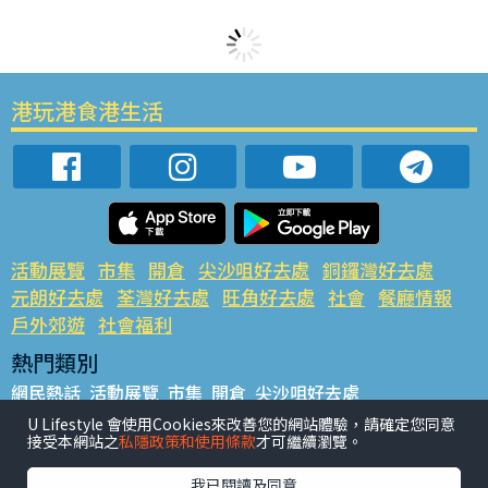
港玩港食港生活
活動展覽
市集
開倉
尖沙咀好去處
銅鑼灣好去處
元朗好去處
荃灣好去處
旺角好去處
社會
餐廳情報
戶外郊遊
社會福利
熱門類別
網民熱話
活動展覽
市集
開倉
尖沙咀好去處
銅鑼灣好去處
元朗好去處
荃灣好去處
旺角好去處
社會
U Lifestyle 會使用Cookies來改善您的網站體驗，請確定您同意
接受本網站之
私隱政策和使用條款
才可繼續瀏覽。
餐廳情報
戶外郊遊
熱門標籤
我已閱讀及同意