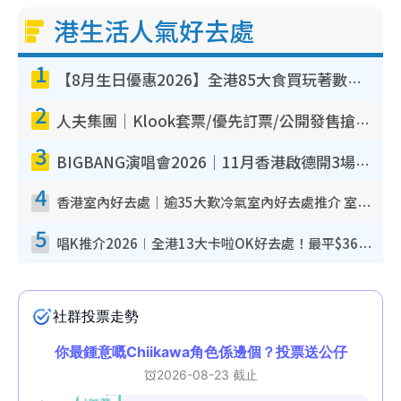
港生活人氣好去處
1
【8月生日優惠2026】全港85大食買玩著數攻略 自助餐/火鍋放題同行免費＋誠品/DONKI送現金券
2
人夫集團｜Klook套票/優先訂票/公開發售搶飛攻略！附票價.購票連結.場地座位表
3
BIGBANG演唱會2026｜11月香港啟德開3場！實名制VIP申請、優先購票攻略
4
香港室內好去處｜逾35大歎冷氣室內好去處推介 室內活動免費避雨無懼落雨
5
唱K推介2026︱全港13大卡啦OK好去處！最平$36起 日文K都有！(附地址+收費詳情)