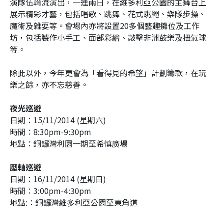
演隊伍輪流演出，一連兩日，在維多利亞公園的主舞台上
展示精彩才藝，包括唱歌、跳舞、花式跳繩、樂隊步操、
魔術及雜耍等。會場內亦將設置20多個藝趣攤位及工作
坊，包括製作小手工、面部彩繪、敲擊非洲鼓樂及扭氣球
等。
除此以外，今年更會為「看得見的希望」計劃籌款，在玩
樂之餘，亦不忘慈善。
夜光巡遊
日期：15/11/2014 (星期六)
時間：8:30pm-9:30pm
地點：銅鑼灣利園一期至希慎廣場
壓軸巡遊
日期：16/11/2014 (星期日)
時間：3:00pm-4:30pm
地點:：銅鑼灣維多利亞公園至東角道