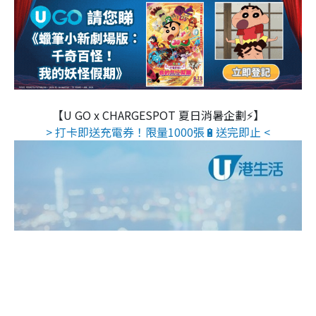
【U GO x CHARGESPOT 夏日消暑企劃⚡】
> 打卡即送充電券！限量1000張🔋送完即止 <