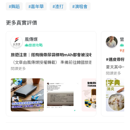
舞蹈
嘉年華
渣打
演唱會
更多真實評價
風傳媒
營養教
旅遊攻略
生
香港
旅遊注意｜搭飛機帶尿袋標明mAh都會被沒收😱出發前切記檢查「1
#連皮帶籽都
（文章由風傳媒授權轉載） 準備前往韓國旅遊的民眾，近期要特別留
夏天其中一種時
閱讀更多
閱讀更多