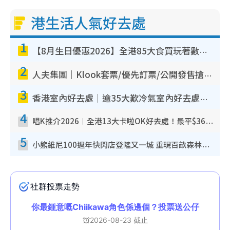
港生活人氣好去處
1
【8月生日優惠2026】全港85大食買玩著數攻略 自助餐/火鍋放題同行免費＋誠品/DONKI送現金券
2
人夫集團｜Klook套票/優先訂票/公開發售搶飛攻略！附票價.購票連結.場地座位表
3
香港室內好去處｜逾35大歎冷氣室內好去處推介 室內活動免費避雨無懼落雨
4
唱K推介2026︱全港13大卡啦OK好去處！最平$36起 日文K都有！(附地址+收費詳情)
5
小熊維尼100週年快閃店登陸又一城 重現百畝森林經典場景／獨家限定盲盒登場／專屬DIY香水