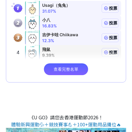
《U GO》請您去香港運動節2026！
體驗新興運動💦＋競技賽事💪＋100+運動用品攤位🔥