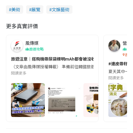
美術
展覽
文娛藝術
更多真實評價
風傳媒
營養教
旅遊攻略
生
香港
旅遊注意｜搭飛機帶尿袋標明mAh都會被沒收😱出發前切記檢查「1
#連皮帶籽都
（文章由風傳媒授權轉載） 準備前往韓國旅遊的民眾，近期要特別留
夏天其中一種時
閱讀更多
閱讀更多