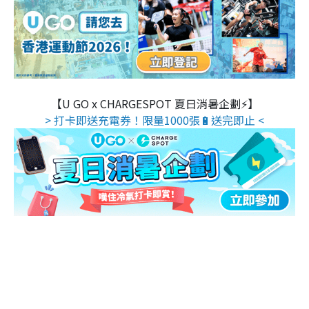
【U GO x CHARGESPOT 夏日消暑企劃⚡】
> 打卡即送充電券！限量1000張🔋送完即止 <