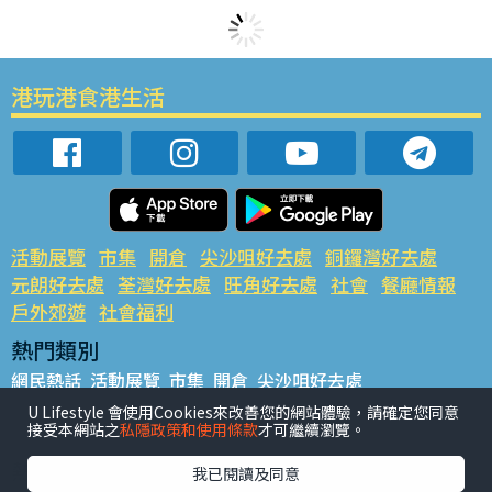
港玩港食港生活
活動展覽
市集
開倉
尖沙咀好去處
銅鑼灣好去處
元朗好去處
荃灣好去處
旺角好去處
社會
餐廳情報
戶外郊遊
社會福利
熱門類別
網民熱話
活動展覽
市集
開倉
尖沙咀好去處
銅鑼灣好去處
元朗好去處
荃灣好去處
旺角好去處
社會
U Lifestyle 會使用Cookies來改善您的網站體驗，請確定您同意
接受本網站之
私隱政策和使用條款
才可繼續瀏覽。
餐廳情報
戶外郊遊
熱門標籤
我已閱讀及同意