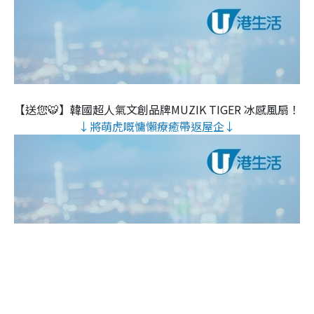
【送您🐯】韓國超人氣文創品牌MUZIK TIGER 冰感風扇！
↓將萌虎嘅慵懶療癒帶返屋企↓