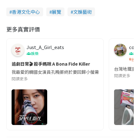
香港文化中心
展覽
文娛藝術
更多真實評價
Just_A_Girl_eats
co c
娛樂
吹
台灣
追劇日常🎬 殺手媽咪 A Bona Fide Killer
台灣地鐵宣
我最愛的韓國女演員孔曉振終於要回歸小螢幕啦!這次的劇本改編自同名
閱讀更多
閱讀更多