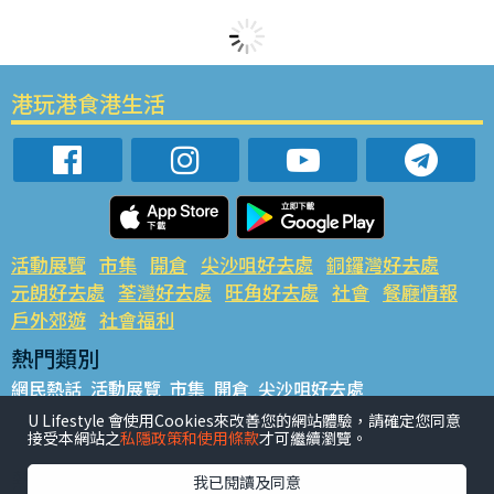
港玩港食港生活
活動展覽
市集
開倉
尖沙咀好去處
銅鑼灣好去處
元朗好去處
荃灣好去處
旺角好去處
社會
餐廳情報
戶外郊遊
社會福利
熱門類別
網民熱話
活動展覽
市集
開倉
尖沙咀好去處
銅鑼灣好去處
元朗好去處
荃灣好去處
旺角好去處
社會
U Lifestyle 會使用Cookies來改善您的網站體驗，請確定您同意
接受本網站之
私隱政策和使用條款
才可繼續瀏覽。
餐廳情報
戶外郊遊
熱門標籤
我已閱讀及同意