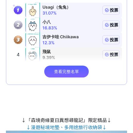
↓「森境奇緣夏日異想尋龍記」限定精品↓
↓漫遊秘境地墊、多用途旅行收納袋↓