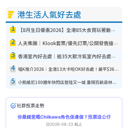
港生活人氣好去處
1
【8月生日優惠2026】全港85大食買玩著數攻略 自助餐/火鍋放題同行免費＋誠品/DONKI送現金券
2
人夫集團｜Klook套票/優先訂票/公開發售搶飛攻略！附票價.購票連結.場地座位表
3
香港室內好去處｜逾35大歎冷氣室內好去處推介 室內活動免費避雨無懼落雨
4
唱K推介2026︱全港13大卡啦OK好去處！最平$36起 日文K都有！(附地址+收費詳情)
5
小熊維尼100週年快閃店登陸又一城 重現百畝森林經典場景／獨家限定盲盒登場／專屬DIY香水