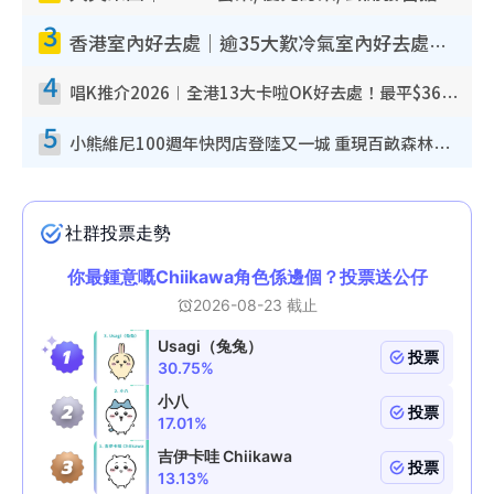
3
香港室內好去處｜逾35大歎冷氣室內好去處推介 室內活動免費避雨無懼落雨
4
唱K推介2026︱全港13大卡啦OK好去處！最平$36起 日文K都有！(附地址+收費詳情)
5
小熊維尼100週年快閃店登陸又一城 重現百畝森林經典場景／獨家限定盲盒登場／專屬DIY香水