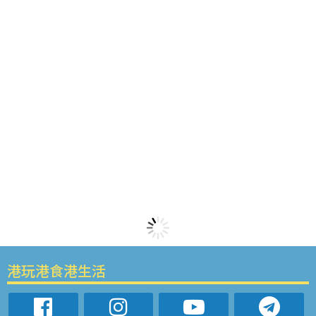
港玩港食港生活