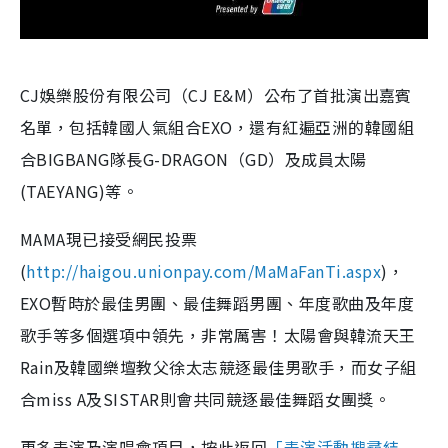
CJ娛樂股份有限公司（CJ E&M）公布了首批演出嘉賓
名單，包括韓國人氣組合EXO，還有紅遍亞洲的韓國組
合BIGBANG隊長G-DRAGON（GD）及成員太陽
(TAEYANG)等。
MAMA現已接受網民投票
(
http://haigou.unionpay.com/MaMaFanTi.aspx
)，
EXO暫時於最佳男團、最佳舞蹈男團、年度歌曲及年度
歌手等多個選項中領先，非常厲害！太陽會與韓流天王
Rain及韓國樂壇教父徐太志競逐最佳男歌手，而女子組
合miss A及SISTAR則會共同競逐最佳舞蹈女團獎。
更多表演及演唱會項目，按此返回
「表演活動搜尋結