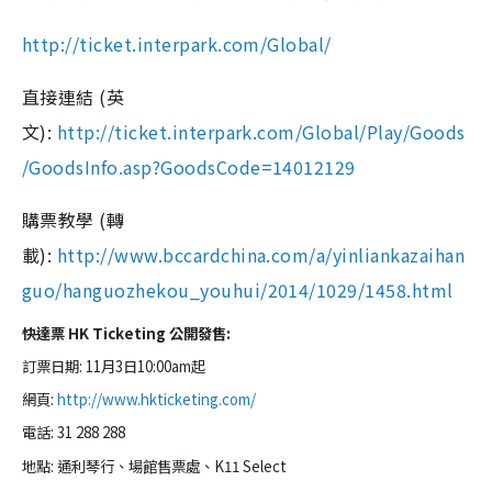
http://ticket.interpark.com/Global/
直接連結 (英
文):
http://ticket.interpark.com/Global/Play/Goods
/GoodsInfo.asp?GoodsCode=14012129
購票教學 (轉
載):
http://www.bccardchina.com/a/yinliankazaihan
guo/hanguozhekou_youhui/2014/1029/1458.html
快達票 HK Ticketing 公開發售:
訂票日期: 11
月3日10:00am起
網頁:
http://www.hkticketing.com/
電話: 31 288 288
地點:
通利琴行、場館售票處、
K11 Select