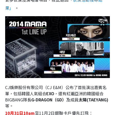
果」
。
CJ娛樂股份有限公司（CJ E&M）公布了首批演出嘉賓名
單，包括韓國人氣組合
EXO
，還有紅遍亞洲的韓國組合
BIGBANG隊長
G-DRAGON（GD）
及成員
太陽(TAEYANG)
等。
10月31日10am
至11月2日銀聯卡戶優先訂飛：