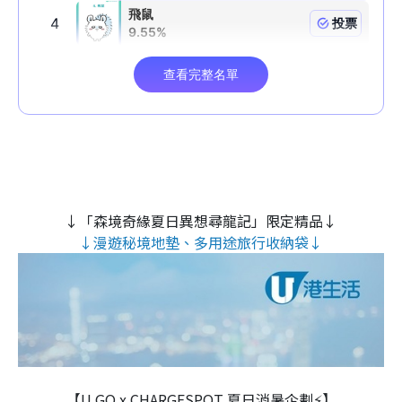
↓「森境奇緣夏日異想尋龍記」限定精品↓
↓漫遊秘境地墊、多用途旅行收納袋↓
【U GO x CHARGESPOT 夏日消暑企劃⚡】