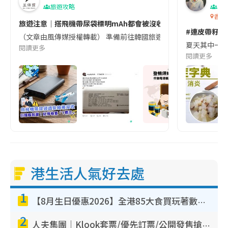
旅遊攻略
生
香港
旅遊注意｜搭飛機帶尿袋標明mAh都會被沒收😱出發前切記檢查「1
#連皮帶籽都
（文章由風傳媒授權轉載） 準備前往韓國旅遊的民眾，近期要特別留
夏天其中一種時
閱讀更多
閱讀更多
港生活人氣好去處
1
【8月生日優惠2026】全港85大食買玩著數攻略 自助餐/火鍋放題同行免費＋誠品/DONKI送現金券
2
人夫集團｜Klook套票/優先訂票/公開發售搶飛攻略！附票價.購票連結.場地座位表