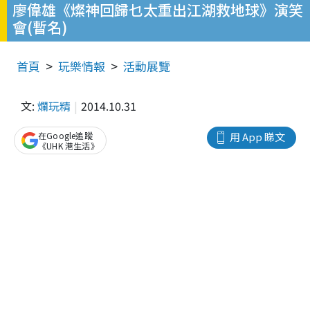
廖偉雄《燦神回歸乜太重出江湖救地球》演笑
會(暫名)
首頁
玩樂情報
活動展覽
文:
爛玩精
2014.10.31
在Google追蹤
用 App 睇文
《UHK 港生活》