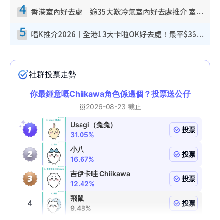
4
香港室內好去處｜逾35大歎冷氣室內好去處推介 室內活動免費避雨無懼落雨
5
唱K推介2026︱全港13大卡啦OK好去處！最平$36起 日文K都有！(附地址+收費詳情)