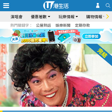
演唱會
優惠著數
玩樂情報
購物情報
熱門關鍵字：
公屋熱話
娛樂新聞
定期存款