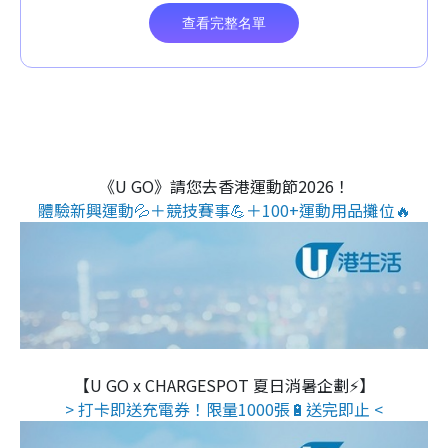
《U GO》請您去香港運動節2026！
體驗新興運動💦＋競技賽事💪＋100+運動用品攤位🔥
【U GO x CHARGESPOT 夏日消暑企劃⚡】
> 打卡即送充電券！限量1000張🔋送完即止 <