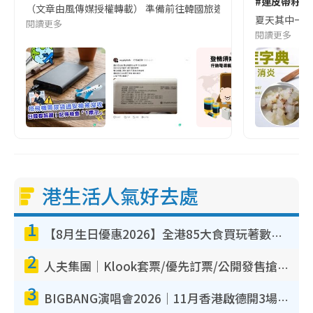
#連皮帶籽都
（文章由風傳媒授權轉載） 準備前往韓國旅遊的民眾，近期要特別留
夏天其中一種時
閱讀更多
閱讀更多
港生活人氣好去處
1
【8月生日優惠2026】全港85大食買玩著數攻略 自助餐/火鍋放題同行免費＋誠品/DONKI送現金券
2
人夫集團｜Klook套票/優先訂票/公開發售搶飛攻略！附票價.購票連結.場地座位表
3
BIGBANG演唱會2026｜11月香港啟德開3場！實名制VIP申請、優先購票攻略