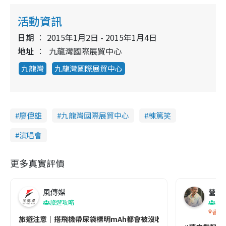
活動資訊
日期
2015年1月2日 - 2015年1月4日
地址
九龍灣國際展貿中心
九龍灣
九龍灣國際展貿中心
廖偉雄
九龍灣國際展貿中心
棟篤笑
演唱會
更多真實評價
風傳媒
營養教
旅遊攻略
生
香港
旅遊注意｜搭飛機帶尿袋標明mAh都會被沒收😱出發前切記檢查「1