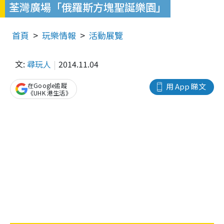
荃灣廣場「俄羅斯方塊聖誕樂園」
首頁
玩樂情報
活動展覽
文:
尋玩人
2014.11.04
在Google追蹤
用 App 睇文
《UHK 港生活》