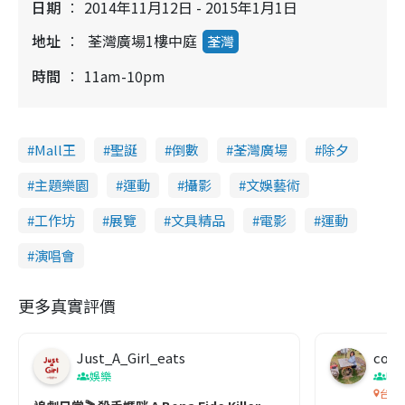
日期
2014年11月12日 - 2015年1月1日
地址
荃灣廣場1樓中庭
荃灣
時間
11am-10pm
Mall王
聖誕
倒數
荃灣廣場
除夕
主題樂園
運動
攝影
文娛藝術
工作坊
展覽
文具精品
電影
運動
演唱會
更多真實評價
Just_A_Girl_eats
co c
娛樂
吹
台灣