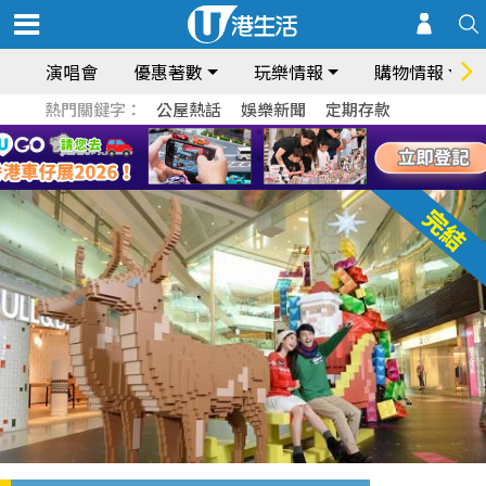
演唱會
優惠著數
玩樂情報
購物情報
熱門關鍵字：
公屋熱話
娛樂新聞
定期存款