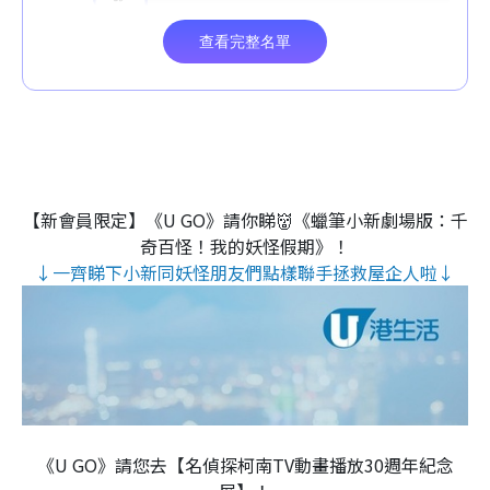
【新會員限定】《U GO》請你睇👹《蠟筆小新劇場版：千
奇百怪！我的妖怪假期》！
↓一齊睇下小新同妖怪朋友們點樣聯手拯救屋企人啦↓
《U GO》請您去【名偵探柯南TV動畫播放30週年紀念