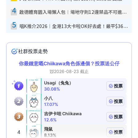
4
啟德體育園入場懶人包︱場地守則12違禁品不可進場准帶細水樽但全場禁樽蓋！應援牌有限制！
5
唱K推介2026︱全港13大卡啦OK好去處！最平$36起 日文K都有！(附地址+收費詳情)