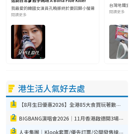
追劇日常🎬 殺手媽咪 A Bona Fide Killer
台灣地鐵宣
我最愛的韓國女演員孔曉振終於要回歸小螢幕啦!這次的劇本改編自同名
閱讀更多
閱讀更多
港生活人氣好去處
1
【8月生日優惠2026】全港85大食買玩著數攻略 自助餐/火鍋放題同行免費＋誠品/DONKI送現金券
2
BIGBANG演唱會2026｜11月香港啟德開3場！實名制VIP申請、優先購票攻略
3
人夫集團｜Klook套票/優先訂票/公開發售搶飛攻略！附票價.購票連結.場地座位表