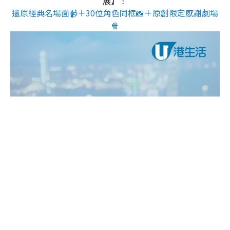
展】！
還原經典名場面📹＋30位角色同框📸＋原創限定感謝劇場
🍿